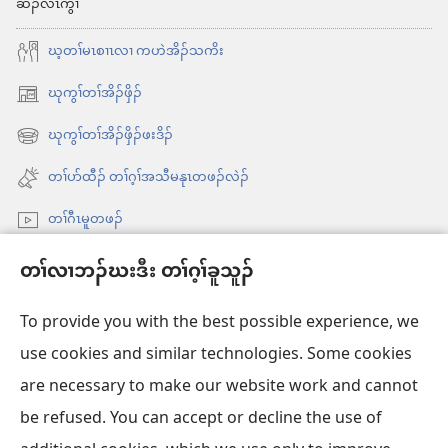
ဆီၣ်လီၤကွၢ်
ဃ့တၢ်မၤစၢၤလၢ ကဟဲအိၣ်သကိး
ဃုကွၢ်တၢ်အိၣ်ဖှိၣ်
အိး
ထီၣ်
ဃုကွၢ်တၢ်အိၣ်ဖှိၣ်ဖးဒိၣ်
အိး
လၢ
ထီၣ်
တၢ်ပာ်ထီၣ် တၢ်ဂ့ၢ်အသီမနုၤတဖၣ်လဲၣ်
အ
လၢ
သီ
တၢ်ဂီၤမူတဖၣ်
အ
တ
သီ
Videos with Audio Descriptions
ဘ့ၣ်
တၢ်လၢဘၣ်ဃးဒီး တၢ်ဂ့ၢ်ခူသူၣ်
တ
ကွၢ်ဃု
ဘ့ၣ်
To provide you with the best possible experience, we
use cookies and similar technologies. Some cookies
တၢ်မၤဘူၣ်တဖၣ်
အိး
are necessary to make our website work and cannot
ထီၣ်
be refused. You can accept or decline the use of
တၢးထီခိးတၢ် ONLINE လံာ်ရိဒၢး
လၢ
အိး