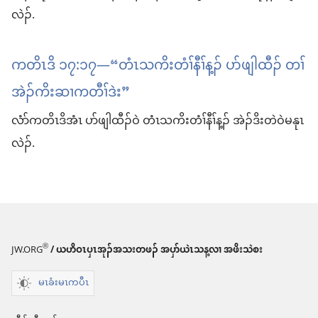
လဲၣ်.
ကတိၤဒိ ၁၇:၁၇—“တံၤသကိးတံၢ်နီၢ်န့ၣ် ပာ်ဖျါထီၣ် တၢ်
အဲၣ်ကိးဆၢကတီၢ်ဒဲး”
လံာ်ကတိၤဒိအံၤ ပာ်ဖျါထီၣ်ဝဲ တံၤသကိးတံၢ်နီၢ်န့ၣ် အဲၣ်ဒိးတဲဝဲမနုၤ
လဲၣ်.
®
JW.ORG
/ ယဟိဝၤပှၤအုၣ်အသးတဖၣ် အပှာ်ယဲၤသန့လၢ အဖိးသဲစး
မၤခံးမၤကပီၤ