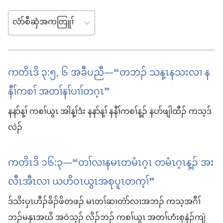
ကတိၤဒိ ၃:၅, ၆ အခီပညီ—“တဘၣ် သန့ၤနသးလၢ န
နီၢ်ကစၢ် အတၢ်နၢ်ပၢၢ်တဂ့ၤ”
နနာ်န့ၢ် ကစၢ်ယွၤ အါန့ၢ်ဒံး နနာ်န့ၢ် နနီၢ်ကစၢ်န့ၣ် နပာ်ဖျါထီၣ် ကသ့ဒ်
လဲၣ်
ကတိၤဒိ ၁၆:၃—“တၢ်လၢနမၤတမံၤဂ့ၤ တမံၤဂ့ၤန့ၣ် အး
လီၤအီၤလၢ ယဟိဝၤယွၤအစုပူၤတက့ၢ်”
ဒ်သိးပှၤဟီၣ်ခိၣ်ဖိတဖၣ် မၤတၢ်ဆၢတဲာ်လၢအဘၣ် ကသ့အဂီၢ်
ဘၣ်မနုၤအဃိ အဝဲသ့ၣ် လိၣ်ဘၣ် ကစၢ်ယွၤ အတၢ်ဟံးစုနဲၣ်ကျဲ