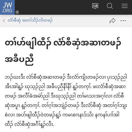
JW.ORG
နုာ်
ဆီ
ဃု
ပာ်​
လီၤ
တ
JW.ORG
ဖျါ​​
လံာ်စီဆှံ အတၢ်သိၣ်လိတဖၣ်
အိး
လဲ
ME
ထီၣ်
တၢ်ပာ်ဖျါထီၣ်​ လံာ်စီဆှံအဆၢတဖၣ်​
လၢ
လၢ
ကျိာ်
အ
အခီပညီ
လၢ
သီ
န
တ
ဘၣ်ဃးဒီး လံာ်စီဆှံအဆၢတဖၣ်​ ဒီးလံာ်ကျိၤတဖၣ်လၢ ပှၤသ့ၣ်ညါ
အဲၣ်
ဘ့ၣ်
အီၤအါန့ၣ်​ ဃုသ့ၣ်ညါ အခီပညီနီၢ်နီၢ် န့ၣ်တက့ၢ်. ဖးလံာ်စီဆှံအဆၢ
ဒိး
တဖၣ်​ အလီၢ်ခံအမဲာ်ညါ ဒီးဃုသ့ၣ်ညါ တၢ်မၤသးအဂ့ၢ်လၢ လံာ်စီ
ကွၢ်
ဆှံအပူၤ န့ၣ်တက့ၢ်. တၢ်ဂ့ၢ်အဘျဲၣ်တဖၣ်​ ဒီးလံာ်စီဆှံ အတၢ်ဂ့ၢ်ဘျး
စဲလၢ အပာ်ဖျါထီၣ်ဝဲတဖၣ်န့ၣ်​ ကမၤစၢၤနၤဒ်သိး နကနၢ်ပၢၢ်အါ
ထီၣ်​ လံာ်စီဆှံအဂီၢ်န့ၣ်လီၤ.