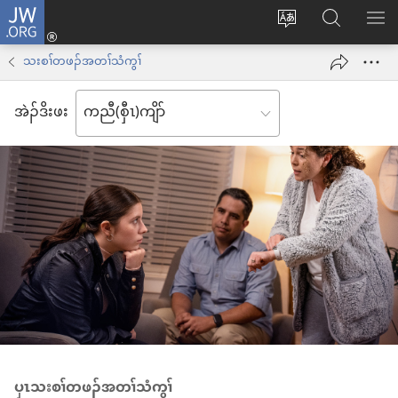
JW.ORG
နုာ်
ဆီ
ဃု
ပာ်​
လီၤ
တ
JW.ORG
ဖျါ​​
သးစၢ်တဖၣ်အတၢ်သံကွၢ်
အိး
လဲ
ME
ထီၣ်
အဲၣ်​ဒိး​ဖး
လၢ
လၢ
ကျိာ်
အ
လၢ
သီ
န
တ
အဲၣ်
ဘ့ၣ်
ဒိး
ကွၢ်
ပှၤသးစၢ်တဖၣ်အတၢ်သံကွၢ်