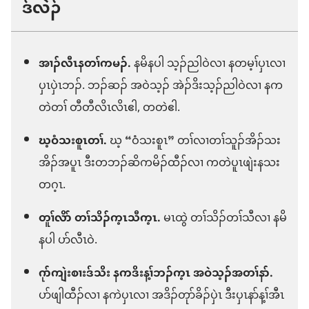
ဒ်လဲၣ်
အၢၣ်လီၤနတၢ်ကမၣ်.
နမိနပါ သ့ၣ်ညါဝဲလၢ နတမ့ၢ်ပှၤလၢ
ပှၤပှဲၤဘၣ်. ဘၣ်ဆၣ် အဝဲသ့ၣ် အဲၣ်ဒိးသ့ၣ်ညါဝဲလၢ နက
တဲတၢ် တီတီလိၤလိၤဧါ, တတဲဧါ.
ဃ့ဝံသးစူၤတၢ်.
ဃ့ “ဝံသးစူၤ” တၢ်လၢတၢ်သူၣ်အိၣ်သး
အိၣ်အပူၤ ဒီးတဘၣ်ဆိကမိၣ်ထီၣ်လၢ ကတဲပူၤဖျဲးနသး
တဂ့ၤ.
တူၢ်လိာ် တၢ်သိၣ်က့ၤသီက့ၤ.
မၤထွဲ တၢ်သိၣ်တၢ်သီလၢ နမိ
နပါ ပာ်လီၤဝဲ.
ဂုာ်ကျဲးစၢးဒ်သိး နကဒိးန့ၢ်ဘၣ်က့ၤ အဝဲသ့ၣ်အတၢ်နာ်.
ပာ်ဖျါထီၣ်လၢ နကဲပှၤလၢ အဒိၣ်တုာ်ခိၣ်ပှဲၤ ဒီးပှၤနာ်န့ၢ်အီၤ