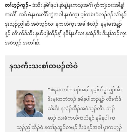
တၢ်ဟ့ၣ်ကူၣ်–
ဒ်သိး နမိၢ်နပၢ် နာ်န့ၢ်နၤကသ့အဂီၢ် ဂုာ်ကျဲးစၢးအါန့ၢ်
အလီၢ်. အဒိ ဖဲနဟးလိာ်ကွဲအခါ နဟဲက့ၤ မ့ၢ်တစဲၤခံဘၣ်ဒၣ်လဲာ်န့ၣ်
ဒုးသ့ၣ်ညါဆိ အဝဲသ့ၣ်လၢ နကဟဲက့ၤ အခါဖဲလဲၣ်. နမ့ၢ်မၤဒ်န့ၣ်
န့ၣ် လီၤဂာ်ဒ်သိး နပာ်ဖျါထီၣ်န့ၢ် နမိၢ်နပၢ်လၢ နအဲၣ်ဒိး ဒိးန့ၢ်ဘၣ်က့ၤ
အဝဲသ့ၣ် အတၢ်နာ်.
နသကိးသးစၢ်တဖၣ်တဲဝဲ
“ဖဲနမၤတၢ်ကမၣ်အခါ နမ့ၢ်ပာ်ခူသူၣ်အီၤ
ဒီးမ့ၢ်တတဲဘၣ် နမိနပါဘၣ်န့ၣ် လီၤဂာ်ဒ်
သိးဒီး နလံၣ်အီၣ်အဝဲသ့ၣ်လီၤ. ဘၣ်
ဆၣ် လၢခံကယီကယီန့ၣ် နမိနပါ က
သ့ၣ်ညါထီၣ်ဝဲ နတၢ်ခူသူၣ်တဖၣ် ဒီးဖဲန့ၣ်အခါ ပှၤကဟ့ၣ်