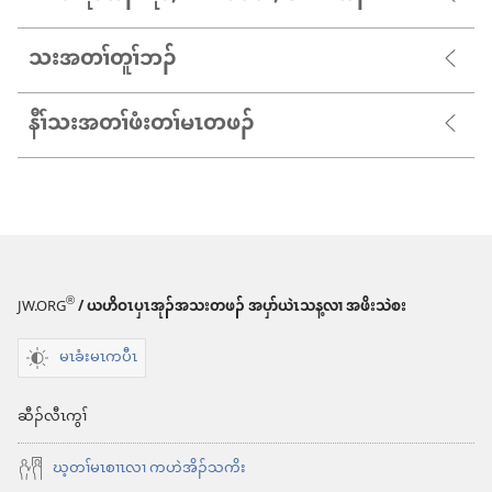
သးအတၢ်တူၢ်ဘၣ်
နီၢ်သးအတၢ်ဖံးတၢ်မၤတဖၣ်
®
JW.ORG
/ ယဟိဝၤပှၤအုၣ်အသးတဖၣ် အပှာ်ယဲၤသန့လၢ အဖိးသဲစး
မၤခံးမၤကပီၤ
ဆီၣ်လီၤကွၢ်
ဃ့တၢ်မၤစၢၤလၢ ကဟဲအိၣ်သကိး