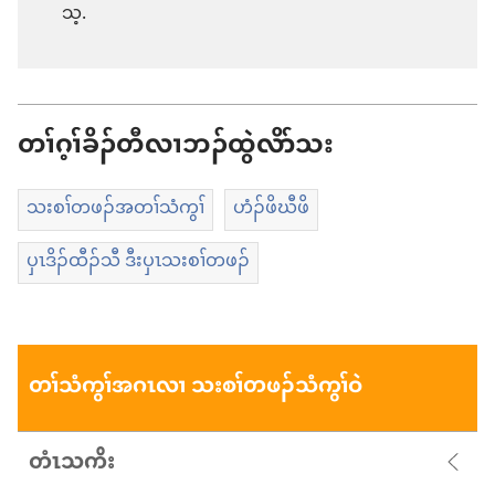
သ့.
တၢ်ဂ့ၢ်ခိၣ်တီလၢဘၣ်ထွဲလိာ်သး
သးစၢ်တဖၣ်အတၢ်သံကွၢ်
ဟံၣ်ဖိဃီဖိ
ပှၤဒိၣ်ထီၣ်သီ ဒီးပှၤသးစၢ်တဖၣ်
တၢ်သံကွၢ်အဂၤလၢ သးစၢ်တဖၣ်သံကွၢ်ဝဲ
တံၤ​သ​ကိး