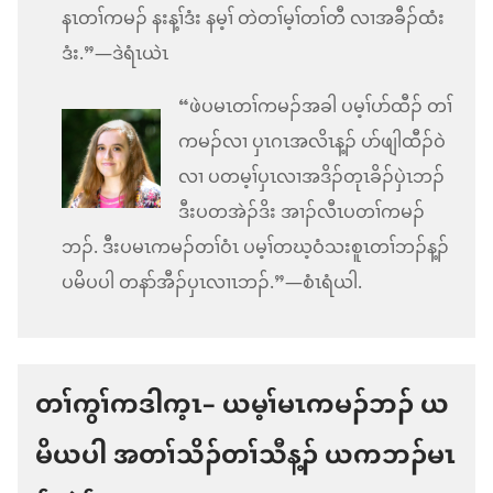
နၤတၢ်ကမၣ် နးန့ၢ်ဒံး နမ့ၢ် တဲတၢ်မ့ၢ်တၢ်တီ လၢအခီၣ်ထံး
ဒံး.”—ဒဲရံၤယဲၤ
“ဖဲပမၤတၢ်ကမၣ်အခါ ပမ့ၢ်ပာ်ထီၣ် တၢ်
ကမၣ်လၢ ပှၤဂၤအလိၤန့ၣ် ပာ်ဖျါထီၣ်ဝဲ
လၢ ပတမ့ၢ်ပှၤလၢအဒိၣ်တုၤခိၣ်ပှဲၤဘၣ်
ဒီးပတအဲၣ်ဒိး အၢၣ်လီၤပတၢ်ကမၣ်
ဘၣ်. ဒီးပမၤကမၣ်တၢ်ဝံၤ ပမ့ၢ်တဃ့ဝံသးစူၤတၢ်ဘၣ်န့ၣ်
ပမိပပါ တနာ်အီၣ်ပှၤလၢၤဘၣ်.”—စံၤရံယါ.
တၢ်ကွၢ်ကဒါက့ၤ– ယမ့ၢ်မၤကမၣ်ဘၣ် ယ
မိယပါ အတၢ်သိၣ်တၢ်သီန့ၣ် ယကဘၣ်မၤ