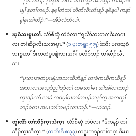
“နမ့ၢ်တဲဘၣ် နမိနပါ တီတီလိၤလိၤန့ၣ် အဝဲသ့ၣ် ကအဲၣ်ဒိး
ပျၢ် နတၢ်ကမၣ်. နမ့ၢ်တဲတၢ် တီတီလိၤလိၤန့ၣ် နမိနပါ ကနာ်
န့ၢ်နၤအါထီၣ်.”—အီၣ်လံဘံယါ.
ဃ့ဝံသးစူၤတၢ်.
လံာ်စီဆှံ တဲဝဲလၢ “ရ့လိာ်သးတဂၤဒီးတဂၤ
လၢ တၢ်ဆီၣ်လီၤသးအပူၤ.” (
၁ ပ့းတရူး ၅:၅
) ဒ်သိး ပကဃ့ဝံ
သးစူၤတၢ် ဒီးတတဲပူၤဖျဲးသးအဂီၢ် ပလိၣ်ဘၣ် တၢ်ဆီၣ်လီၤ
သး.
“ပှၤလၢအတဲပူၤဖျဲးအသးထီဘိန့ၣ် လၢခံကယီကယီန့ၣ်
အသးလၢအသ့ၣ်ညါဒၣ်တၢ် တမၤတၢ်မၤ အါအါလၢၤဘၣ်
တုၤဒၣ်လဲာ် လၢခံ အဝဲမ့ၢ်မၤတၢ်ကမၣ်သနာ်က့ အတတူၢ်
ဘၣ်ဝဲလၢ အမၤတၢ်ကမၣ်လၢၤဘၣ်.”—ဟဲသၣ်.
တူၢ်လိာ် တၢ်သိၣ်က့ၤသီက့ၤ
. လံာ်စီဆှံ တဲဝဲလၢ “ဒိကနၣ် တၢ်
သိၣ်က့ၤသီက့ၤ.” (
ကတိၤဒိ ၈:၃၃
) ကဒူးကဒ့ၣ်တၢ်တဂ့ၤ ဒီးမၤ