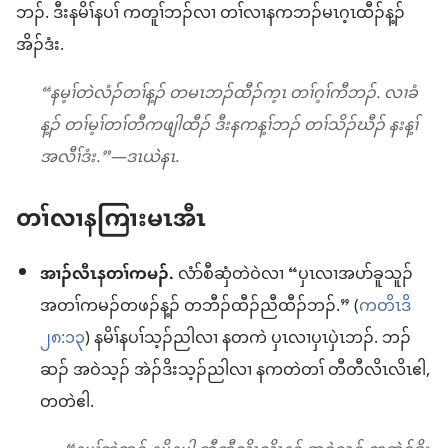
ဘၣ်. ဒီးနမိၢ်နပၢ် ကတူၢ်ဘၣ်လၢ တၢ်လၢနကဘၣ်မၤဂ့ၤထီၣ်န့ၣ်
အိၣ်ဒံး.
“နမ့ၢ်တဲလံၣ်တၢ်န့ၣ် တမၤဘၣ်ထီၣ်က့ၤ တၢ်ဂ့ၢ်ကီဘၣ်. လၢခံ
န့ၣ် တၢ်မ့ၢ်တၢ်တီကဖျါထီၣ် ဒီးနကန့ၢ်ဘၣ် တၢ်သိၣ်ဃီၣ် နးန့ၢ်
အလီၢ်ဒံး.”—ဒၤယဲနၤ.
တၢ်လၢနကြၢးမၤအီၤ
အၢၣ်လီၤနတၢ်ကမၣ်.
လံာ်စီဆှံတဲဝဲလၢ “ပှၤလၢအပာ်ခူသူၣ်
အတၢ်ကမၣ်တဖၣ်န့ၣ် တဘီၣ်ထီၣ်ညီထီၣ်ဘၣ်.” (
ကတိၤဒိ
၂၈:၁၃
) နမိၢ်နပၢ်သ့ၣ်ညါလၢ နတကဲ ပှၤလၢပှၤပှဲၤဘၣ်. ဘၣ်
ဆၣ် အဝဲသ့ၣ် အဲၣ်ဒိးသ့ၣ်ညါလၢ နကတဲတၢ် တီတီလိၤလိၤဧါ,
တတဲဧါ.