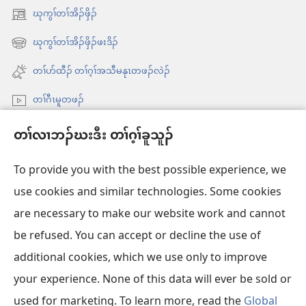
ဃုကွၢ်တၢ်အိၣ်ဖှိၣ်
အိး
ထီၣ်
ဃုကွၢ်တၢ်အိၣ်ဖှိၣ်ဖးဒိၣ်
အိး
လၢ
ထီၣ်
တၢ်ပာ်ထီၣ် တၢ်ဂ့ၢ်အသီမနုၤတဖၣ်လဲၣ်
အ
လၢ
သီ
တၢ်ဂီၤမူတဖၣ်
အ
တ
သီ
Videos with Audio Descriptions
ဘ့ၣ်
တၢ်လၢဘၣ်ဃးဒီး တၢ်ဂ့ၢ်ခူသူၣ်
တ
ကွၢ်ဃု
ဘ့ၣ်
To provide you with the best possible experience, we
use cookies and similar technologies. Some cookies
တၢ်မၤဘူၣ်တဖၣ်
အိး
are necessary to make our website work and cannot
ထီၣ်
be refused. You can accept or decline the use of
တၢးထီခိးတၢ် ONLINE လံာ်ရိဒၢး
လၢ
အိး
additional cookies, which we use only to improve
အ
ထီၣ်
®
JW Hub
သီ
your experience. None of this data will ever be sold or
အိး
လၢ
တ
ထီၣ်
အ
used for marketing. To learn more, read the
Global