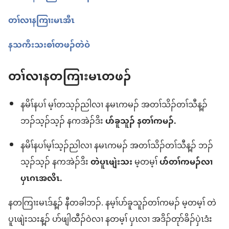
တၢ်လၢနကြၢးမၤအီၤ
နသကိးသးစၢ်တဖၣ်တဲဝဲ
တၢ်လၢနတကြၢးမၤတဖၣ်
နမိၢ်နပၢ် မ့ၢ်တသ့ၣ်ညါလၢ နမၤကမၣ် အတၢ်သိၣ်တၢ်သီန့ၣ်
ဘၣ်သ့ၣ်သ့ၣ် နကအဲၣ်ဒိး
ပာ်ခူသူၣ် နတၢ်ကမၣ်.
နမိၢ်နပၢ်မ့ၢ်သ့ၣ်ညါလၢ နမၤကမၣ် အတၢ်သိၣ်တၢ်သီန့ၣ် ဘၣ်
သ့ၣ်သ့ၣ် နကအဲၣ်ဒိး
တဲပူၤဖျဲးသး
မ့တမ့ၢ်
ပာ်တၢ်ကမၣ်လၢ
ပှၤဂၤအလိၤ.
နတကြၢးမၤဒ်န့ၣ် နီတခါဘၣ်. နမ့ၢ်ပာ်ခူသူၣ်တၢ်ကမၣ် မ့တမ့ၢ် တဲ
ပူၤဖျဲးသးန့ၣ် ပာ်ဖျါထီၣ်ဝဲလၢ နတမ့ၢ် ပှၤလၢ အဒိၣ်တုာ်ခိၣ်ပှဲၤဒံး