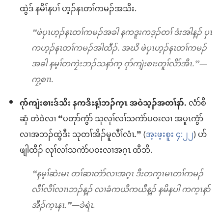
ထွဲဒ် နမိၢ်နပၢ် ဟ့ၣ်နၤတၢ်ကမၣ်အသိး.
“ဖဲပှၤဟ့ၣ်နၤတၢ်ကမၣ်အခါ နကဒူးကဒ့ၣ်တၢ် ဒံးအါန့ၣ် ပှၤ
ကဟ့ၣ်နၤတၢ်ကမၣ်အါထီၣ်. အဃိ ဖဲပှၤဟ့ၣ်နၤတၢ်ကမၣ်
အခါ နမ့ၢ်တကၠဲးဘၣ်သနာ်က့ ဂုာ်ကျဲးစၢးတူၢ်လိာ်အီၤ.”—
ကၠ့စၢၤ.
ဂုာ်ကျဲးစၢးဒ်သိး နကဒိးန့ၢ်ဘၣ်က့ၤ အဝဲသ့ၣ်အတၢ်နာ်.
လံာ်စီ
ဆှံ တဲဝဲလၢ “ပတုာ်ကွံာ် သုလုၢ်လၢ်သကဲာ်ပဝးလၢ အပူၤကွံာ်
လၢအဘၣ်ထွဲဒီး သုတၢ်အိၣ်မူလီၢ်လံၤ.” (
အ့းဖ့းစူး ၄:၂၂
) ပာ်
ဖျါထီၣ် လုၢ်လၢ်သကဲာ်ပဝးလၢအဂ့ၤ ထီဘိ.
“နမ့ၢ်ဆဲးမၤ တၢ်ဆၢတဲာ်လၢအဂ့ၤ ဒီးတက့ၤမၤတၢ်ကမၣ်
လီၢ်လီၢ်လၢၤဘၣ်န့ၣ် လၢခံကယီကယီန့ၣ် နမိနပါ ကက့ၤနာ်
အီၣ်က့ၤနၤ.”—ခဲရဲၤ
.