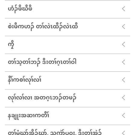
ဟံၣ်​ဖိ​ဃီ​ဖိ
စဲးဖီကဟၣ် တၢ်လဲၤထီၣ်လဲၤထီ
ကၠိ
တၢ်သ့တၢ်ဘၣ် ဒီးတၢ်ဂ့ၤတၢ်ဝါ
နီၢ်ကစၢ်လုၢ်လၢ်
လုၢ်လၢ်လၢ အတဂ့ၤဘၣ်တဖၣ်
နချုးအဆၢကတီၢ်
တၢ်မံဃုာ်အိၣ်ဃုာ်, သကဲာ်ပဝး, ဒီးတၢ်အဲၣ်