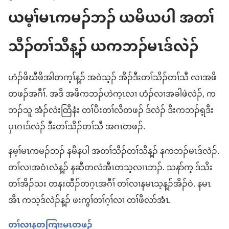
ယမ့ၢ်မၤကမၣ်ဘၣ် ယမိယပါ အတၢ်
သီၣ်တၢ်သီန့ၣ် ယကဘၣ်မၤဒ်လဲၣ်
ဟံၣ်ဖိဃီဖိအါတက့ၢ်န့ၣ် အဝဲသ့ၣ် အိၣ်ဒီးတၢ်သိၣ်တၢ်သီ လၢအဖိ
တဖၣ်အဂီၢ်. အဒိ အဖိကဘၣ်ဟဲက့ၤလၢ ဟံၣ်လၢအခါဖဲလဲၣ်, က
ဘၣ်သူ အံၣ်လဲးထြီနံး တၢ်ပီးတၢ်လီတဖၣ် ဒ်လဲၣ် ဒီးကဘၣ်ရ့ဒီး
ပှၤဂၤဒ်လဲၣ် ဒီးတၢ်သိၣ်တၢ်သီ အဂၤတဖၣ်.
နမ့ၢ်မၤကမၣ်ဘၣ် နမိနပါ အတၢ်သီၣ်တၢ်သီန့ၣ် နကဘၣ်မၤဒ်လဲၣ်.
တၢ်လၢအဝံၤလံန့ၣ် နဆီတလဲအီၤတသ့လၢၤဘၣ်. သနာ်က့ ဒ်သိး
တၢ်အိၣ်သး တနးထီၣ်တဂ့ၤအဂီၢ် တၢ်လၢနမၤသ့န့ၣ်အိၣ်ဝဲ. နမၤ
အီၤ ကသ့ဒ်လဲၣ်န့ၣ် ဖးကွၢ်တၢ်ဂ့ၢ်လၢ တၢ်ဖီလာ်အံၤ.
တၢ်လၢနတကြၢးမၤတဖၣ်