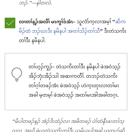
ဘၣ်.”—နါတလံ.
လၢတၢ်န့ၣ်အလီၢ် မၤကွၢ်ဒ်အံၤ–
သူလံာ်က့လၢအမ့ၢ် “
ဆိက
မိၣ်ထံ ဘၣ်ဃးဒီး နမိနပါ အတၢ်သိၣ်တၢ်သီ
” ဒီးတဲသကိး
တၢ်ဒီး နမိနပါ.
တၢ်ဟ့ၣ်ကူၣ်– တဲသကိးတၢ်ဒီး နမိနပါ ဖဲအဝဲသ့ၣ်
အိၣ်ဘှံးအိၣ်သါ အဆၢကတီၢ်. တဘၣ်တဲသကိး
တၢ်ဂ့ၢ်တဖၣ်အံၤ ဖဲအဝဲသ့ၣ် ဟဲက့ၤတုၤလၢတၢ်မၤ
အခါ မ့တမ့ၢ် ဖဲအဝဲသ့ၣ် အတၢ်မၤအါအခါတဂ့ၤ.
“မိပါတဖၣ်နၣ် အဲၣ်ဒိးထံၣ်လၢ အဖိတဖၣ် ပဲာ်ထံနီၤဖးတၢ်သ့
ဂ့ၤဂ့ၤ. အဃိ ဖဲယတဲသကိးတၢ်ဒီး ယမိယပါအခါ ယတပာ်ဆိ