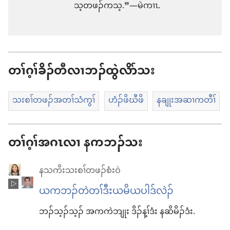
သ့တဖၣ်ကသ့.”—မဲကၢၤ.
တၢ်ဂ့ၢ်ခိၣ်တီလၢဘၣ်ထွဲလိာ်သး
သးစၢ်တဖၣ်အတၢ်သံကွၢ်
ဟံၣ်ဖိဃီဖိ
နချုးအဆၢကတီၢ်
တၢ်ဂ့ၢ်အဂၤလၢ နကဘၣ်သး
နသကိးသးစၢ်တဖၣ်စံးဝဲ
ယကဘၣ်တဲတၢ်ဒီးယမိယပါဒ်လဲၣ်
ဘၣ်သ့ၣ်သ့ၣ် အကကဲဘျုး ဒိၣ်န့ၢ်ဒံး နဆိမိၣ်ဒံး.