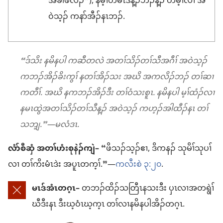
အခါဖဲလဲၣ်”), နမ့ၢ်တမၤဒ်န့ၣ်ဘၣ်န့ၣ် တမ့ၢ်လၢ အ
ဝဲသ့ၣ် ကနာ်အီၣ်နၤဘၣ်.
“ဒ်သိး နမိနပါ ကဆီတလဲ အတၢ်သိၣ်တၢ်သီအဂီၢ် အဝဲသ့ၣ်
ကဘၣ်အိၣ်ခိးကွၢ် နတၢ်အိၣ်သး အဃိ အကလိၣ်ဘၣ် တၢ်ဆၢ
ကတီၢ်. အဃိ နကဘၣ်အိၣ်ဒီး တၢ်ဝံသးစူၤ. နမိနပါ မ့ၢ်ထံၣ်လၢ
နမၤထွဲအတၢ်သိၣ်တၢ်သီန့ၣ် အဝဲသ့ၣ် ကဟ့ၣ်အါထီၣ်နၤ တၢ်
သဘျ့.”—မလံဒၤ.
လံာ်စီဆှံ အတၢ်ဟံးစုနဲၣ်ကျဲ–
“ဖိသၣ်သ့ၣ်ဧၢ, ဒိကနၣ် သုမိၢ်သုပၢ်
လၢ တၢ်ကိးမံၤဒဲး အပူၤတက့ၢ်.”—
ကလီးစဲ ၃:၂၀
.
မၤဒ်အံၤတဂ့ၤ–
တဘၣ်ထိၣ်သတြီၤနသးဒီး ပှၤလၢအတရွဲၢ်
ဃီဒီးနၤ ဒီးဃ့ဝံၤဃ့က့ၤ တၢ်လၢနမိနပါအိၣ်တဂ့ၤ.