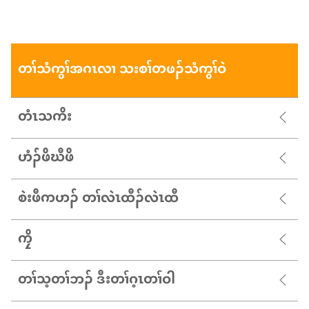
တၢ်သံကွၢ်အဂၤလၢ သးစၢ်တဖၣ်သံကွၢ်ဝဲ
တံၤ​သ​ကိး
ဟံၣ်​ဖိ​ဃီ​ဖိ
စဲးဖီကဟၣ် တၢ်လဲၤထီၣ်လဲၤထီ
ကၠိ
တၢ်သ့တၢ်ဘၣ် ဒီးတၢ်ဂ့ၤတၢ်ဝါ