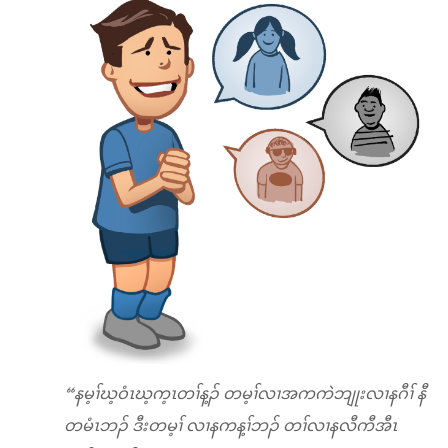
“နမ့ၢ်ဃ့ဝံၤဃ့က့ၤတၢ်န့ၣ် တမ့ၢ်လၢအကကဲဘျုးလၢနဂီၢ် နီ
တမံၤဘၣ် ဒီးတမ့ၢ် လၢနကန့ၢ်ဘၣ် တၢ်လၢနလီကီအီၤ