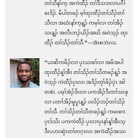
တၢ်သီနာ်က့ အကဲထီၣ် တၢ်ဒီသဒၢလၢပဂီၢ်
ဖးဒိၣ်. မိပါတဖၣ် မ့ၢ်ထုးထီၣ်တၢ်သီၣ်တၢ်
သီလၢ အဃံးနာ်က့န့ၣ် ကမ့ၢ်လၢ တၢ်အိၣ်
သးန့ၣ် အလီၤဘၣ်ယိၣ်အဃိ အဝဲသ့ၣ် ထုး
ထီၣ် တၢ်သိၣ်တၢ်သီ.”—အံၤစဘဲလၤ.
“ယဆိကမိၣ်လၢ ပှၤသးစၢ်လၢ အမိအပါ
ထုးထီၣ်န့ၢ်အီၤ တၢ်သိၣ်တၢ်သီတဖၣ်န့ၣ် အ
ဝဲသ့ၣ် ကဲထီၣ်ပှၤလၢ အဒိၣ်တုာ်ခိၣ်ပှဲၤ အါ
တစဲး. ပမ့ၢ်အဲၣ်ဒိးလၢ ပကအိၣ်ဒီးတၢ်သးခု
လၢ ပတၢ်အိၣ်မူပူၤန့ၣ် ပလိၣ်ဘၣ်တၢ်သိၣ်
တၢ်သီ. တၢ်သိၣ်တၢ်သီတဖၣ်န့ၣ် ကမၤစၢၤ
ပှၤဒ်သိး ပကကဲထီၣ် ပှၤလၢပှၤနာ်န့ၢ်အီၤသ့
ဒီးပဟးဆှဲးတၢ်တဂ့ၤလၢ အကဲထီၣ်အသး