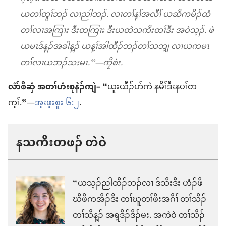
ယတၢ်တူၢ်ဘၣ် လၢညါဘၣ်. လၢတၢ်န့ၢ်အလီၢ် ယဆိကမိၣ်ထံ
တၢ်လၢအကြၢး ဒီးတကြၢး ဒီးယတဲသကိးတၢ်ဒီး အဝဲသ့ၣ်. ဖဲ
ယမၤဒ်န့ၣ်အခါန့ၣ် ယန့ၢ်အါထီၣ်ဘၣ်တၢ်သဘျ့ လၢယကမၤ
တၢ်လၢယဘၣ်သးမၤ.”—ကၠိစဲး.
လံာ်စီဆှံ အတၢ်ဟံးစုနဲၣ်ကျဲ–
“ယူးယီၣ်ပာ်ကဲ နမိၢ်ဒီးနပၢ်တ
က့ၢ်.”—
အ့းဖ့းစူး ၆:၂
.
နသကိးတဖၣ် တဲဝဲ
“ယသ့ၣ်ညါထီၣ်ဘၣ်လၢ ဒ်သိးဒီး ဟံၣ်ဖိ
ဃီဖိကအိၣ်ဒီး တၢ်ဃူတၢ်ဖိးအဂီၢ် တၢ်သိၣ်
တၢ်သီန့ၣ် အရ့ဒိၣ်ဒိၣ်မး. အကဲဝဲ တၢ်သီၣ်