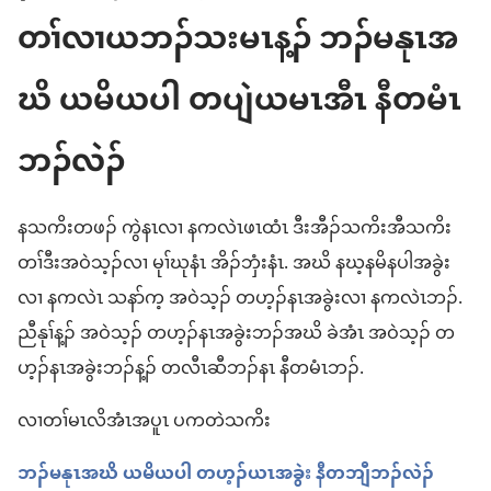
တၢ်လၢယဘၣ်သးမၤန့ၣ် ဘၣ်မနုၤအ
ဃိ ယမိယပါ တပျဲယမၤအီၤ နီတမံၤ
ဘၣ်လဲၣ်
နသကိးတဖၣ် ကွဲနၤလၢ နကလဲၤဖၤထံၤ ဒီးအီၣ်သကိးအီသကိး
တၢ်ဒီးအဝဲသ့ၣ်လၢ မုၢ်ဃုနံၤ အိၣ်ဘှံးနံၤ. အဃိ နဃ့နမိနပါအခွဲး
လၢ နကလဲၤ သနာ်က့ အဝဲသ့ၣ် တဟ့ၣ်နၤအခွဲးလၢ နကလဲၤဘၣ်.
ညီနုၢ်န့ၣ် အဝဲသ့ၣ် တဟ့ၣ်နၤအခွဲးဘၣ်အဃိ ခဲအံၤ အဝဲသ့ၣ် တ
ဟ့ၣ်နၤအခွဲးဘၣ်န့ၣ် တလီၤဆီဘၣ်နၤ နီတမံၤဘၣ်.
လၢတၢ်မၤလိအံၤအပူၤ ပကတဲသကိး
ဘၣ်မနုၤအဃိ ယမိယပါ တဟ့ၣ်ယၤအခွဲး နီတဘျီဘၣ်လဲၣ်