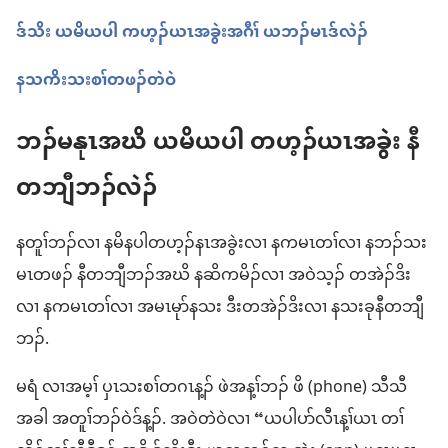
ဒ်သိး ယမိယပါ ကဟ့ၣ်ယၤအခွဲးအဂီၢ် ယဘၣ်မၤဒ်လဲၣ်
နသကိးသးစၢ်တဖၣ်တဲဝဲ
ဘၣ်မနုၤအဃိ ယမိယပါ တဟ့ၣ်ယၤအခွဲး နီ
တဘျီဘၣ်လဲၣ်
နတူၢ်ဘၣ်လၢ နမိနပါတဟ့ၣ်နၤအခွဲးလၢ နကမၤတၢ်လၢ နဘၣ်သး
မၤတဖၣ် နီတဘျီဘၣ်အဃိ နဆိကမိၣ်လၢ အဝဲသ့ၣ် တအဲၣ်ဒိး
လၢ နကမၤတၢ်လၢ အမၤမုာ်နသး ဒီးတအဲၣ်ဒိးလၢ နသးခုနီတဘျီ
ဘၣ်.
မရံ လၢအမ့ၢ် ပှၤသးစၢ်တဂၤန့ၣ် ဖဲအန့ၢ်ဘၣ် ဖိ (phone) သီသီ
အခါ အတူၢ်ဘၣ်ဝဲဒ်န့ၣ်. အဝဲတဲဝဲလၢ “ယပါပာ်လီၤန့ၢ်ယၤ တၢ်