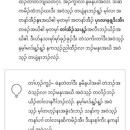
ထီၣ်တၢ်တဘျီဃီတဂ့ၤ. အိၣ်ကွၢ်လၢ နမိနပါအလီၢ်. ဒီးဆိ
ကမိၣ်ထံဘၣ်ဃးဒီး အဝဲသ့ၣ် တပျဲနၤဘၣ်န့ၣ် မ့ၢ်လၢ အ
တနာ်အီၣ်
နၤ
အဃိဧါ မ့တမ့ၢ် အတနာ်အီၣ်
ပှၤလၢနရ့ဒီးအီၤ
တဖၣ်အဃိဧါ မ့တမ့ၢ်
တၢ်အိၣ်သးန့ၣ်
အလီၤဘၣ်ယိၣ်အ
ဃိဧါ. ဒီးပာ်နသးမုာ်မုာ်ခုၣ်ခုၣ်ဒီး တဲသကိးတၢ်ဒီးအဝဲသ့ၣ်
နမ့ၢ်မၤဒ်န့ၣ်န့ၣ် နကသ့ၣ်ညါထီၣ်လၢ ဘၣ်မနုၤအဃိ အဝဲ
သ့ၣ် တပျဲနၤဘၣ်လဲၣ်.
တၢ်ဟ့ၣ်ကူၣ်
–
ဖဲနတဲတၢ်ဒီး နမိနပါအခါ တဲဘၣ်အ
ဝဲသ့ၣ်လၢ ဘၣ်မနုၤအဃိ အဝဲသ့ၣ် တလိၣ်ဘၣ်
ယိၣ်တၢ်လၢနဂီၢ်ဘၣ်လဲၣ်. နမ့ၢ်မၤဒ်န့ၣ်န့ၣ် အဝဲ
သ့ၣ် မ့ၢ်တဟ့ၣ်နၤအခွဲးဒံးဘၣ် သနာ်က့ အဝဲသ့ၣ်
ကနၢ်ပၢၢ် တၢ်လၢနဆိကမိၣ်အီၤ ဒီးနၤစ့ၢ်ကီး နကနၢ်