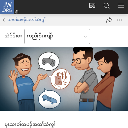
JW.ORG
နုာ်
ဆီ
ဃု
ပာ်​
လီၤ
တ
JW.ORG
ဖျါ​​
သးစၢ်တဖၣ်အတၢ်သံကွၢ်
အိး
လဲ
ME
ထီၣ်
အဲၣ်​ဒိး​ဖး
လၢ
လၢ
ကျိာ်
အ
လၢ
သီ
န
တ
အဲၣ်
ဘ့ၣ်
ဒိး
ကွၢ်
ပှၤသးစၢ်တဖၣ်အတၢ်သံကွၢ်