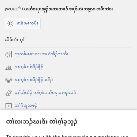
®
JW.ORG
/ ယဟိဝၤပှၤအုၣ်အသးတဖၣ် အပှာ်ယဲၤသန့လၢ အဖိးသဲစး
မၤခံးမၤကပီၤ
ဆီၣ်လီၤကွၢ်
ဃ့တၢ်မၤစၢၤလၢ ကဟဲအိၣ်သကိး
ဃုကွၢ်တၢ်အိၣ်ဖှိၣ်
အိး
ထီၣ်
ဃုကွၢ်တၢ်အိၣ်ဖှိၣ်ဖးဒိၣ်
အိး
လၢ
ထီၣ်
တၢ်ပာ်ထီၣ် တၢ်ဂ့ၢ်အသီမနုၤတဖၣ်လဲၣ်
အ
လၢ
သီ
တၢ်ဂီၤမူတဖၣ်
အ
တ
သီ
Videos with Audio Descriptions
ဘ့ၣ်
တၢ်လၢဘၣ်ဃးဒီး တၢ်ဂ့ၢ်ခူသူၣ်
တ
ကွၢ်ဃု
ဘ့ၣ်