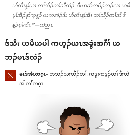
ပာ်လီၤန့ၢ်ယၤ တၢ်သိၣ်တၢ်သီလဲၣ်. ဒီးယဆိကမိၣ်ဘၣ်လၢ ယဖိ
မ့ၢ်အိၣ်နာ်က့န့ၣ် ယကအဲၣ်ဒိး ပာ်လီၤန့ၢ်အီၤ တၢ်သိၣ်တၢ်သီ ဒ်
န့ၣ်စ့ၢ်ကီး.”—ထဲညၤ.
ဒ်သိး ယမိယပါ ကဟ့ၣ်ယၤအခွဲးအဂီၢ် ယ
ဘၣ်မၤဒ်လဲၣ်
မၤဒ်အံၤတဂ့ၤ–
တဘၣ်သးထီၣ်တၢ်, ကဒူးကဒ့ၣ်တၢ် ဒီးတဲ
အါတၢ်တဂ့ၤ.