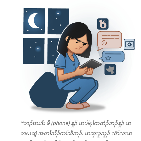
“ဘၣ်ဃးဒီး ဖိ (phone) န့ၣ် ယပါမ့ၢ်တထံၣ်ဘၣ်န့ၣ် ယ
တမၤထွဲ အတၢ်သိၣ်တၢ်သီဘၣ်. ယဆှၢခူသူၣ် လံာ်လၢယ