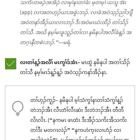
သကိးတဖၣ်အအိၣ် လၢမုၢ်နၤတၢ်ခံး မ့တမ့ၢ် ယသူ
အဲး
(app)
လၢအတဟ့ၣ်ယၤအခွဲးဘၣ်. လၢခံအဝဲသ့ၣ်ညါဘျီ
အဝဲတနာ်အီၣ်ယၤလၢၤဘၣ် ဒီးအဝဲမၤဃံးထီၣ် တၢ်သိၣ်
တၢ်သီ. အဃိ နမ့ၢ်မၤခူသူၣ်တၢ်လၢ နမိနပါအလီၢ်ခံန့ၣ် အ
တဂ့ၤနီတစဲးဘၣ်.”—မရံ.
လၢတၢ်န့ၣ်အလီၢ် မၤကွၢ်ဒ်အံၤ–
မၤထွဲ နမိနပါ အတၢ်သိၣ်
တၢ်သီ နမ့ၢ်မၤဒ်န့ၣ်န့ၣ် အဝဲသ့ၣ်ကနာ်အီၣ်နၤ.
တၢ်ဟ့ၣ်ကူၣ်– နမိနပါ မ့ၢ်သံကွၢ်နၤတၢ်သံကွၢ်န့ၣ်
တဲဘၣ်အီၤ လီၤတံၢ်လီၤဆဲး ဒီးတဲဘၣ်အီၤ တီတီ
လိၤလိၤ. (“နကမၤ ဖၤထံၤ ဒီးအီၣ်သကိးအီသကိး
တၢ်ဒီး မတဂၤလဲၣ်” “နကဟဲက့ၤလၢဟံၣ် လၢ