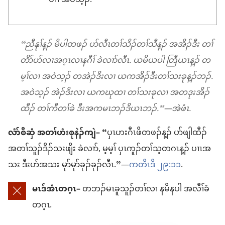
ပၢၢ် အဝဲသ့ၣ်.
“ညီနုၢ်န့ၣ် မိပါတဖၣ် ပာ်လီၤတၢ်သိၣ်တၢ်သီန့ၣ် အအိၣ်ဒီး တၢ်
တိာ်ပာ်လၢအဂ့ၤလၢနဂီၢ် ခဲလၢာ်လီၤ. ယမိယပါ တြီယၤန့ၣ် တ
မ့ၢ်လၢ အဝဲသ့ၣ် တအဲၣ်ဒိးလၢ ယကအိၣ်ဒီးတၢ်သးခုန့ၣ်ဘၣ်.
အဝဲသ့ၣ် အဲၣ်ဒိးလၢ ယကဃုထၢ တၢ်သးခုလၢ အတဒုးအိၣ်
ထီၣ် တၢ်ကီတၢ်ခဲ ဒီးအကမၤဘၣ်ဒိယၤဘၣ်.”—အဲဖံၤ.
လံာ်စီဆှံ အတၢ်ဟံးစုနဲၣ်ကျဲ–
“ပှၤဟးဂီၤဖိတဖၣ်န့ၣ် ပာ်ဖျါထီၣ်
အတၢ်သူၣ်ဒိၣ်သးဖျိး ခဲလၢာ်, မ့မ့ၢ် ပှၤကူၣ်တၢ်သ့တဂၤန့ၣ် ပၢၤအ
သး ဒီးပာ်အသး မုာ်မုာ်ခုၣ်ခုၣ်လီၤ.”—
ကတိၤဒိ ၂၉:၁၁
.
မၤဒ်အံၤတဂ့ၤ–
တဘၣ်မၤခူသူၣ်တၢ်လၢ နမိနပါ အလီၢ်ခံ
တဂ့ၤ.