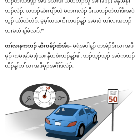
သိၣ်တၢ်သီဒီဒူၣ် အဒိ ဒ်သိးဒီး ယတဘၣ်သူ အဲး (app) မနုၤမနုၤ
ဘၣ်လဲၣ်, ယဘၣ်ဆဲးကျိာ်ထဲ မတဂၤလဲၣ် ဒီးယဘၣ်တဲတၢ်ဒီးအဝဲ
သ့ၣ် ယံာ်ထဲလဲၣ်. မ့မ့ၢ်ယသကိးတဖၣ်န့ၣ် အမၤဝဲ တၢ်လၢအဘၣ်
သးမၤဝဲ န့ၢ်ခဲလၢာ်.”
တၢ်လၢနကဘၣ် ဆိကမိၣ်ထံအီၤ–
မရံအပါန့ၣ် တအဲၣ်ဒိးလၢ အဖိ
မုၣ် ကမၤမုာ်မၤဖှံသး နီတစဲးဘၣ်န့ၣ်ဧါ. ဘၣ်သ့ၣ်သ့ၣ် အဝဲကဘၣ်
ယိၣ်န့ၢ်တၢ်လၢ အဖိမုၣ်အဂီၢ်ဒ်လဲၣ်
.