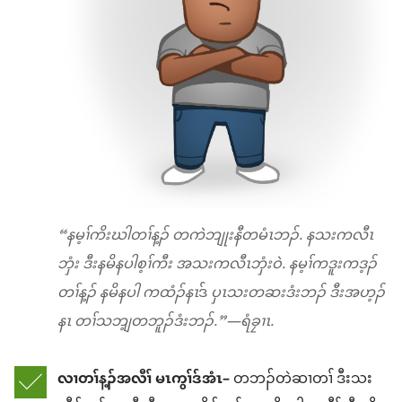
“နမ့ၢ်ကိးဃါတၢ်န့ၣ် တကဲဘျုးနီတမံၤဘၣ်. နသးကလီၤ
ဘှံး ဒီးနမိနပါစ့ၢ်ကီး အသးကလီၤဘှံးဝဲ. နမ့ၢ်ကဒူးကဒ့ၣ်
တၢ်န့ၣ် နမိနပါ ကထံၣ်နၤ
ဒ်
ပှၤသးတဆးဒံးဘၣ် ဒီးအဟ့ၣ်
နၤ တၢ်သဘျ့တဘူၣ်ဒံးဘၣ်.”—ရံခၠၢၤ.
လၢတၢ်န့ၣ်အလီၢ် မၤကွၢ်ဒ်အံၤ–
တဘၣ်တဲဆၢတၢ် ဒီးသး