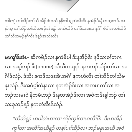
ကါကျဲ တၢ်သိၣ်တၢ်သီ အိၣ်ဝဲအဃိ နနီကါ ချ့ထဲသိးဒီး နအဲၣ်ဒိးနီ တသ့ဘၣ်. သ
နာ်က့ တၢ်သိၣ်တၢ်သီတဖၣ်အံၤန့ၣ် အကဲထီၣ် တၢ်ဒီသဒၢလၢနဂီၢ်. မိပါအတၢ်သိၣ်
တၢ်သီတဖၣ်စ့ၢ်ကီး ဒ်န့ၣ်အသိးလီၤ
မၤကွၢ်ဒ်အံၤ–
ဆိကမိၣ်လၢ
န
ကဲမိပါ ဒီးနအိၣ်ဒီး နဖိသးစၢ်တဂၤ
လၢ အန့ၢ်ဘၣ် ဖိ (phone) သီသီတဖျၢၣ်.
န
ကဘၣ်ယိၣ်တၢ်လၢ အ
ဂီၢ်ဒ်လဲၣ်. ဒ်သိး နကဒီသဒၢအီၤအဂီၢ်
န
ကပာ်လီၤ တၢ်သိၣ်တၢ်သီမ
နုၤလဲၣ်. ဒီးအဝဲမ့ၢ်တဲနၤလၢ နတအဲၣ်ဒိးလၢ အကမၤတၢ်လၢ အ
ဘၣ်သးမၤဝဲ နီတမံၤဘၣ် ဒီးနတအဲၣ်ဒိးလၢ အဝဲကဒိးန့ၢ်ဘၣ် တၢ်
သးခုဘၣ်န့ၣ်
န
ကတဲအီၤဒ်လဲၣ်.
“ထီဘိန့ၣ် ယပါတဲယၤလၢ အိၣ်ကွၢ်လၢယလီၢ်မီၤ. ဒီးယအိၣ်
ကွၢ်လၢ အလီၢ်အဃိန့ၣ် ယနၢ်ပၢၢ်ထီၣ်လၢ ဘၣ်မနုၤအဃိ အဝဲ