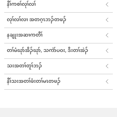
နီၢ်ကစၢ်လုၢ်လၢ်
လုၢ်လၢ်လၢ အတဂ့ၤဘၣ်တဖၣ်
နချုးအဆၢကတီၢ်
တၢ်မံဃုာ်အိၣ်ဃုာ်, သကဲာ်ပဝး, ဒီးတၢ်အဲၣ်
သးအတၢ်တူၢ်ဘၣ်
နီၢ်သးအတၢ်ဖံးတၢ်မၤတဖၣ်