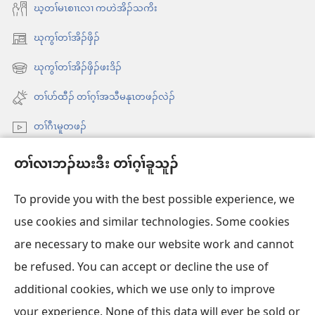
ဃ့တၢ်မၤစၢၤလၢ ကဟဲအိၣ်သကိး
ဃုကွၢ်တၢ်အိၣ်ဖှိၣ်
အိး
ထီၣ်
ဃုကွၢ်တၢ်အိၣ်ဖှိၣ်ဖးဒိၣ်
အိး
လၢ
ထီၣ်
တၢ်ပာ်ထီၣ် တၢ်ဂ့ၢ်အသီမနုၤတဖၣ်လဲၣ်
အ
လၢ
သီ
တၢ်ဂီၤမူတဖၣ်
အ
တ
သီ
Videos with Audio Descriptions
ဘ့ၣ်
တၢ်လၢဘၣ်ဃးဒီး တၢ်ဂ့ၢ်ခူသူၣ်
တ
ကွၢ်ဃု
ဘ့ၣ်
To provide you with the best possible experience, we
use cookies and similar technologies. Some cookies
တၢ်မၤဘူၣ်တဖၣ်
အိး
are necessary to make our website work and cannot
ထီၣ်
be refused. You can accept or decline the use of
တၢးထီခိးတၢ် ONLINE လံာ်ရိဒၢး
လၢ
အိး
အ
additional cookies, which we use only to improve
ထီၣ်
®
JW Hub
သီ
your experience. None of this data will ever be sold or
အိး
လၢ