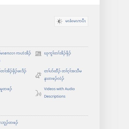
မၤခံးမၤကပီၤ
်မၤစၢၤလၢ ကဟဲအိၣ်
ဃုကွၢ်တၢ်အိၣ်ဖှိၣ်
အိး
း
ထီၣ်
တၢ်အိၣ်ဖှိၣ်ဖးဒိၣ်
တၢ်ပာ်ထီၣ် တၢ်ဂ့ၢ်အသီမ
လၢ
နုၤတဖၣ်လဲၣ်
အ
သီ
ၤမူတဖၣ်
Videos with Audio
တ
Descriptions
ဘ့ၣ်
ု
မၤဘူၣ်တဖၣ်