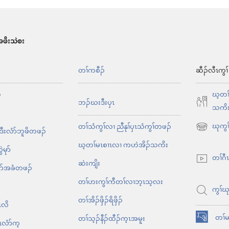
ဖိးသဲစး
တၢ်ကစီၣ်
ဆီၣ်လီၤကွၢ်
်
ဃ့တၢ
ဘၣ်ဃးဒီးပှၤ
သကိ
ဃုကွၢ်
တၢ်သံကွၢ်လၢ ညီနုၢ်ပှၤသံကွၢ်တဖၣ်
 ဒီးလံာ်ဘူဖိတဖၣ်
အိး
ဃ့တၢ်မၤစၢၤလၢ ကဟဲအိၣ်သကိး
ထီၣ်
ဲမုာ်
တၢ်ဂီ
လၢ
ဆဲးကျိး
ဲလိာ်အခံတဖၣ်
အ
တၢ်ဟးကွၢ်ကီတၢ်လၢဘ့ၤသ့လး
သီ
ကွၢ်ဃ
တ
တၢ်​အိၣ်ဖှိၣ်​ရိဖှိၣ်
ၤလိ
ဘ့ၣ်
တၢ်
တၢ်သ့ၣ်နီၣ်ထီၣ်က့ၤအမူး
ၤလံာ်က့
အိး