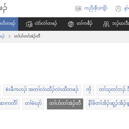
ဖၣ်
ကညီ(စှီၤ)ကျိာ်
နုာ
ဃု​
အိ
ထၢ​
ထီ
ၣ်လိတဖၣ်
လံာ်လဲၢ်တဖၣ်
တၢ်ကစီၣ်
ဘၣ်ဃးဒီး
ကျိာ်
လ
ဖၣ်
တၢ်ပာ်တၢ်အဲၣ်တီ
သ
ဘ့
စဲးဖီကဟၣ် အတၢ်လဲၤထီၣ်လဲၤထီတဖၣ်
ကၠိ
တၢ်သ့တၢ်ဘၣ် ဒီ
ဆၢကတီၢ်
တၢ်မံဃုာ်
တၢ်ပာ်တၢ်အဲၣ်တီ
နီၢ်ခိတၢ်အိၣ်ဆူၣ်အိၣ်ခ