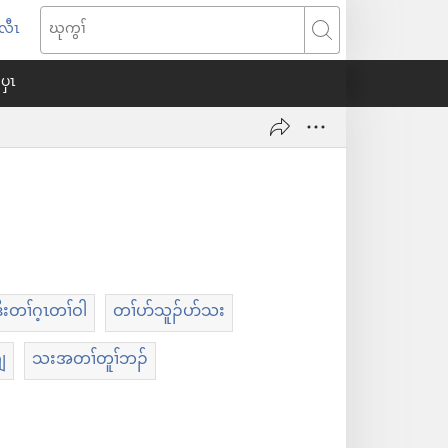
်လီၤ
း
ဃု
ၣ်
ကွၢ်
ပှၤ
ၢ
အ
ီ
တ
ၣ်
းတၢ်ဂ့ၤတၢ်ဝါ
တၢ်ပာ်သူၣ်ပာ်သး
ျ့
သးအတၢ်တူၢ်ဘၣ်