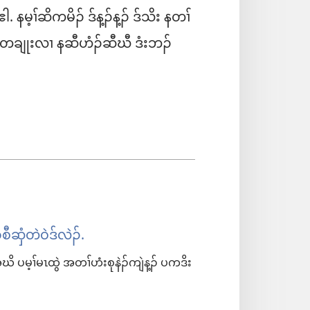
နမ့ၢ်ဆိကမိၣ် ဒ်န့ၣ်န့ၣ် ဒ်သိး နတၢ်
 တချုးလၢ နဆီဟံၣ်ဆီဃီ ဒံးဘၣ်
စီဆှံတဲဝဲဒ်လဲၣ်.
ဃိ ပမ့ၢ်မၤထွဲ အတၢ်ဟံးစုနဲၣ်ကျဲန့ၣ်​ ပကဒိး