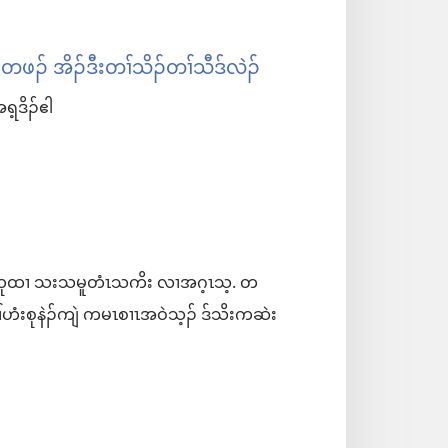
ဖၣ် အိၣ်ဒီးတၢ်သိၣ်တၢ်သီဒ်လဲၣ်
အရ့ဒိၣ်ဧါ
လၢ ကဃုထၢ သးသမူတံၤသကိး လၢအဂ့ၤသ့. တ
ၢ်ဟံးစုနဲၣ်ကျဲ ကမၤစၢၤအဝဲသ့ၣ်​ ဒ်သိးကဆဲး