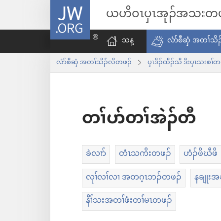
JW.ORG
ယ
ဟိ
ဝၤ
ပှၤ
အုၣ်
အ
သး
တ
သန့
လံာ်စီဆှံ အတၢ်သိ
လံာ်စီဆှံ အတၢ်သိၣ်လိတဖၣ်
ပှၤဒိၣ်ထီၣ်သီ ဒီးပှၤသးစၢ်တ
တၢ်ပာ်တၢ်အဲၣ်တီ
ခဲလၢာ်
တံၤသကိးတဖၣ်
ဟံၣ်ဖိဃီဖိ
လုၢ်လၢ်လၢ အတဂ့ၤဘၣ်တဖၣ်
နချုးအ
နီၢ်သးအတၢ်ဖံးတၢ်မၤတဖၣ်