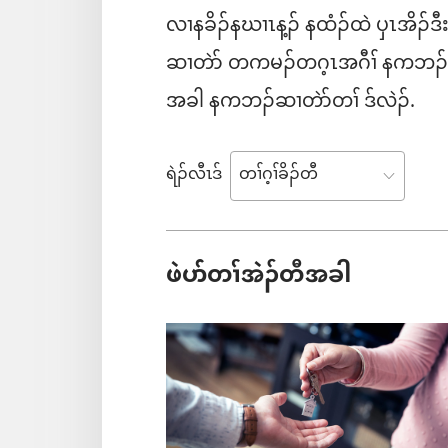
လၢနခိၣ်နဃၢၤန့ၣ် နထံၣ်ထဲ ပှၤအိၣ်ဒီး
ဆၢတဲာ် တကမၣ်တဂ့ၤအဂီၢ် နကဘၣ်မၤဒ
အခါ နကဘၣ်ဆၢတဲာ်တၢ် ဒ်လဲၣ်.
ရဲၣ်လီၤဒ်
ဖဲပာ်တၢ်အဲၣ်တီအခါ