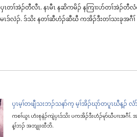
ပှၤတၢ်အဲၣ်တီလီၤ. နၤမီၤ နဆိကမိၣ် နကြၢးပာ်တၢ်အဲၣ်တီလံဧါ. 
်လဲၣ်. ဒ်သိး နတၢ်ဆီဟံၣ်ဆီဃီ ကအိၣ်ဒီးတၢ်သးခုအဂီၢ်
ပှၤမ့ၢ်တဖျီသးဘၣ်သနာ်က့ မ့ၢ်အိၣ်ဃုာ်တပူၤဃီန့ၣ်​ လံာ်
ကစၢ်ယွၤ ဟံးစုနဲၣ်ကျဲပှၤဒ်သိး ပကအိၣ်ဒီးဟံၣ်မုာ်ဃီပၢၤအဂီၢ်. အ
န့ၢ်ဘၣ်​ အဘျုးထီဘိ.