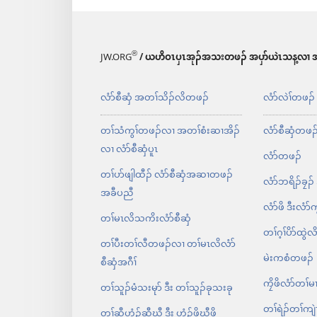
®
JW.ORG
/ ယဟိဝၤပှၤအုၣ်အသးတဖၣ် အပှာ်ယဲၤသန့လၢ အ
လံာ်စီဆှံ အတၢ်သိၣ်လိတဖၣ်
လံာ်လဲၢ်တဖၣ်
တၢ်သံကွၢ်တဖၣ်လၢ အတၢ်စံးဆၢအိၣ်
လံာ်စီဆှံတဖၣ
လၢ လံာ်စီဆှံပူၤ
လံာ်တဖၣ်
တၢ်ပာ်ဖျါထီၣ်​ လံာ်စီဆှံအဆၢတဖၣ်​
လံာ်ဘရိၣ်ခၠၣ်
အခီပညီ
လံာ်ဖိ ဒီးလံာ်ကွ
တၢ်မၤလိသကိးလံာ်စီဆှံ
တၢ်ဂ့ၢ်ပိာ်ထွ
တၢ်ပီးတၢ်လီတဖၣ်လၢ တၢ်မၤလိလံာ်
မဲးကစံတဖၣ်​
စီဆှံအဂီၢ်
ကၠိဖိလံာ်တၢ်မ
တၢ်သူၣ်မံသးမုာ် ဒီး တၢ်သူၣ်ခုသးခု
တၢ်ရဲၣ်တၢ်ကျဲ
တၢ်ဆီဟံၣ်ဆီဃီ ဒီး ဟံၣ်ဖိဃီဖိ