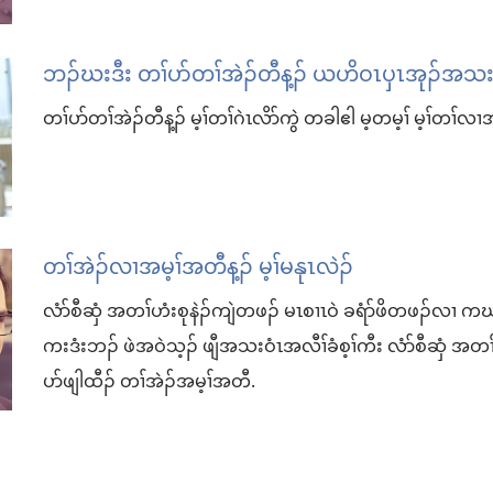
ဘၣ်ဃးဒီး တၢ်ပာ်တၢ်အဲၣ်တီန့ၣ် ယဟိဝၤပှၤအုၣ်အသးတ
တၢ်ပာ်တၢ်အဲၣ်တီန့ၣ် မ့ၢ်တၢ်ဂဲၤလိာ်ကွဲ တခါဧါ မ့တမ့ၢ် မ့ၢ်တၢ်လၢ
တၢ်အဲၣ်​လၢ​အမ့ၢ်​အတီ​န့ၣ်​ မ့ၢ်​မနုၤ​လဲၣ်
လံာ်စီဆှံ အတၢ်ဟံးစုနဲၣ်ကျဲတဖၣ်​ မၤစၢၤဝဲ ခရံာ်ဖိတဖၣ်
ကးဒံးဘၣ်​ ဖဲအဝဲသ့ၣ်​ ဖျီအသးဝံၤအလီၢ်ခံစ့ၢ်ကီး လံာ်စီဆှံ အတ
ပာ်ဖျါထီၣ်​ တၢ်အဲၣ်အမ့ၢ်အတီ.