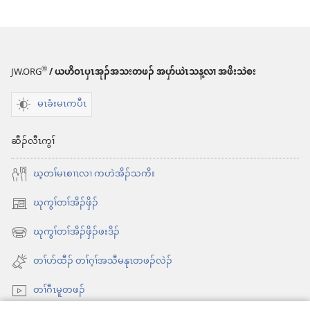
®
JW.ORG
/ ယဟိဝၤပှၤအုၣ်အသးတဖၣ် အပှာ်ယဲၤသန့လၢ အဖိးသဲစး
မၤခံးမၤကပီၤ
ဆီၣ်လီၤကွၢ်
ဃ့တၢ်မၤစၢၤလၢ ကဟဲအိၣ်သကိး
ဃုကွၢ်တၢ်အိၣ်ဖှိၣ်
အိး
ထီၣ်
ဃုကွၢ်တၢ်အိၣ်ဖှိၣ်ဖးဒိၣ်
အိး
လၢ
ထီၣ်
တၢ်ပာ်ထီၣ် တၢ်ဂ့ၢ်အသီမနုၤတဖၣ်လဲၣ်
အ
လၢ
သီ
တၢ်ဂီၤမူတဖၣ်
အ
တ