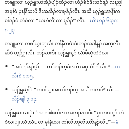
တချုးလၢ ယ့ၣ်ၡူးဟဲအိၣ်ဖျဲၣ်ထီၣ်လၢ ဟီၣ်ခိၣ်ဒံးဘၣ်န့ၣ်​ လၢညါ
အမ့ၢ်ဝဲ ပှၤနီၢ်သးဖိ ဒီးအအိၣ်လၢမူခိၣ်လီၤ. အဃိ ယ့ၣ်ၡူးအနီၢ်က
စၢ်ဒၣ်ဝဲ တဲဝဲလၢ “ယဟဲလီၤလၢ မူခိၣ်” လီၤ.—
ယိၤဟၣ်​ ၆:၃၈;
၈:၂၃
တချုးလၢ ကစၢ်ယွၤတ့လီၤ တၢ်နီတမံၤဒံးဘၣ်အခါန့ၣ်​ အတ့လီၤ
ဆိဝဲ ယ့ၣ်ၡူးလီၤ. ဘၣ်ဃးဒီး ယ့ၣ်ၡူးန့ၣ်​ လံာ်စီဆှံတဲဝဲလၢ
“အဝဲဒၣ်န့ၣ်မ့ၢ် . . . တၢ်ဘၣ်တ့ခဲလၢာ် အပှၤဝဲၢ်ကိလီၤ.”—
က
လီးစဲ ၁:၁၅
.
ယ့ၣ်ၡူးမ့ၢ်ဝဲ “ကစၢ်ယွၤအတၢ်ဘၣ်တ့ အဆိကတၢၢ်” လီၤ.—
လီၣ်ဖျါ ၃:၁၄
.
ယ့ၣ်ၡူးမၤလၢပှဲၤ ဝံအတၢ်စံးပာ်လၢ အဘၣ်ဃးဒီး “ပှၤတဂၤန့ၣ်​ ဟဲ
ဝဲလၢပျၢၤလံၤလံၤ, လၢမုၢ်နံၤလၢ တၢ်လီၤထူလီၤယိာ်န့ၣ်လီၤ.”—
မံ