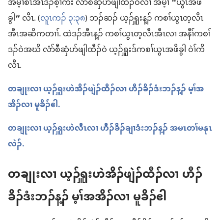
အမ့ၢ်စီၤအၤဒၣ်စ့ၢ်ကီး လံာ်စီဆှံပာ်ဖျါထီၣ်ဝဲလၢ အမ့ၢ် “ယွၤအဖိ
ခွါ” လီၤ. (
လူၤကၣ်​ ၃:၃၈
) ဘၣ်ဆၣ်​ ယ့ၣ်ၡူးန့ၣ်​ ကစၢ်ယွၤတ့လီၤ
အီၤအဆိကတၢၢ်. ထဲဒၣ်အီၤန့ၣ်​ ကစၢ်ယွၤတ့လီၤအီၤလၢ အနီၢ်ကစၢ်
ဒၣ်ဝဲအဃိ လံာ်စီဆှံပာ်ဖျါထီၣ်ဝဲ ယ့ၣ်ၡူးဒ်ကစၢ်ယွၤအဖိခွါ ဝဲၢ်ကိ
လီၤ.
တချုးလၢ ယ့ၣ်ၡူးဟဲအိၣ်ဖျဲၣ်ထီၣ်လၢ ဟီၣ်ခိၣ်ဒံးဘၣ်န့ၣ်​ မ့ၢ်အ
အိၣ်လၢ မူခိၣ်ဧါ.
တချုးလၢ ယ့ၣ်ၡူးဟဲလီၤလၢ ဟီၣ်ခိၣ်ချၢဒံးဘၣ်န့ၣ်​ အမၤတၢ်မနုၤ
လဲၣ်.
တချုးလၢ ယ့ၣ်ၡူးဟဲအိၣ်ဖျဲၣ်ထီၣ်လၢ ဟီၣ်
ခိၣ်ဒံးဘၣ်န့ၣ်​ မ့ၢ်အအိၣ်လၢ မူခိၣ်ဧါ