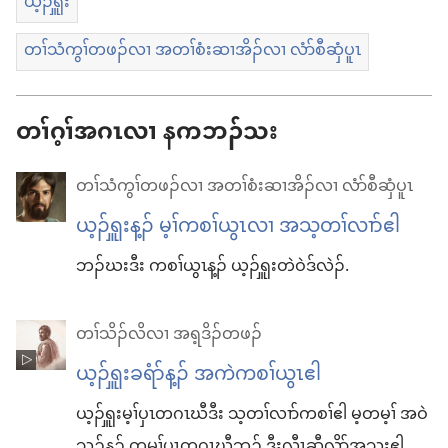
ယ့ၣ်ၡူး
တၢ်သံကွၢ်တဖၣ်လၢ အတၢ်စံးဆၢအိၣ်လၢ လံာ်စီဆှံပူၤ
တၢ်ဂ့ၢ်အဂၤလၢ နကဘၣ်သး
တၢ်သံကွၢ်တဖၣ်လၢ အတၢ်စံးဆၢအိၣ်လၢ လံာ်စီဆှံပူၤ
ယ့ၣ်ၡူးန့ၣ် မ့ၢ်ကစၢ်ယွၤလၢ အသ့တၢ်လၢာ်ဧါ
ဘၣ်ဃးဒီး ကစၢ်ယွၤန့ၣ် ယ့ၣ်ၡူးတဲဝဲဒ်လဲၣ်.
တၢ်သိၣ်လိလၢ အရ့ဒိၣ်တဖၣ်
ယ့ၣ်ၡူးခရံာ်န့ၣ်​ အကဲကစၢ်ယွၤဧါ
ယ့ၣ်ၡူးမ့ၢ်ပှၤတဂၤဃီဒီး သ့တၢ်လၢာ်ကစၢ်ဧါ မ့တမ့ၢ် အဝဲ
သ့ၣ်န့ၣ်​ တမ့ၢ်ပှၤတဂၤဃီဘၣ်​ ဒီးလီၤဆီလိာ်အသးဧါ.