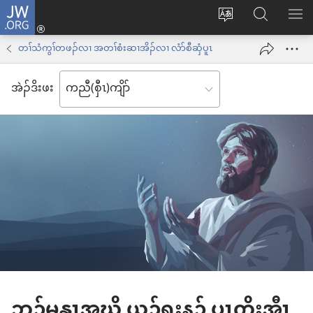
JW.ORG
နုာ်
ဆီ
ဃု
ပာ်​
လီၤ
တ
JW.ORG
ဖျါ​​
တၢ်သံကွၢ်တဖၣ်လၢ အတၢ်စံးဆၢအိၣ်လၢ လံာ်စီဆှံပူၤ
အိး
လဲ
ME
ထီၣ်
အဲၣ်​ဒိး​ဖး
လၢ
လၢ
ကျိာ်
အ
လၢ
သီ
န
တ
အဲၣ်
ဘ့ၣ်
ဒိး
ကွၢ်
ဘၣ်မနုၤအဃိ ယ့ၣ်ၡူးန့ၣ်​ ပှၤကိးအီၤ