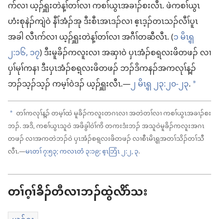
ဂာ်လၢ ယ့ၣ်ၡူးတဲန့ၢ်တၢ်လၢ ကစၢ်ယွၤအခၢၣ်စးလီၤ. ဖဲကစၢ်ယွၤ
ဟံးစုနဲၣ်ကျဲဝဲ နီၢ်အံၣ်အု ဒီးစီၤအၤဒၣ်လၢ ဧ့ၤဒ့ၣ်တၤသၣ်လီၢ်ပူၤ
အခါ လီၤဂာ်လၢ ယ့ၣ်ၡူးတဲန့ၢ်တၢ်လၢ အဂီၢ်တဆီလီၤ. (
၁ မိၤၡ့
၂:၁၆, ၁၇
) ဒီးမူခိၣ်ကလူးလၢ အဆှၢဝဲ ပှၤအံၣ်စရ့လးဖိတဖၣ်​ လၢ
ပှၢ်မုၢ်ကနၢ ဒီးပှၤအံၣ်စရ့လးဖိတဖၣ်​ ဘၣ်ဒိကနၣ်အကလုၢ်န့ၣ်​
ဘၣ်သ့ၣ်သ့ၣ်​ ကမ့ၢ်ဝဲဒၣ်​ ယ့ၣ်ၡူးလီၤ.—
၂ မိၤၡ့ ၂၃:၂၀-၂၃
.
a
တၢ်ကလုၢ်န့ၣ်​ တမ့ၢ်ထဲ မူခိၣ်ကလူးတဂၤလၢ အတဲတၢ်လၢ ကစၢ်ယွၤအခၢၣ်စး
a
ဘၣ်. အဒိ, ကစၢ်ယွၤသူဝဲ အဖိခွါဝဲၢ်ကိ တကးဒံးဘၣ်​ အသူဝဲမူခိၣ်ကလူးအဂၤ
တဖၣ်​ လၢအကတဲဘၣ်ဝဲ ပှၤအံၣ်စရ့လးဖိတဖၣ်​ လၢစီၤမိၤၡ့အတၢ်သိၣ်တၢ်သီ
လီၤ.—
မၤတၢ် ၇:၅၃;
ကလၤတံ ၃:၁၉;
ဧ့ၤဘြံၤ ၂:၂, ၃
.
တၢ်ဂ့ၢ်ခိၣ်တီလၢဘၣ်ထွဲလိာ်သး