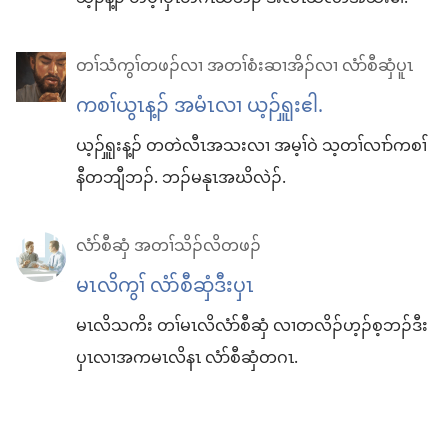
တၢ်သံကွၢ်တဖၣ်လၢ အတၢ်စံးဆၢအိၣ်လၢ လံာ်စီဆှံပူၤ
ကစၢ်ယွၤန့ၣ်​ အမံၤလၢ ယ့ၣ်ၡူးဧါ.
ယ့ၣ်ၡူးန့ၣ်​ တတဲလီၤအသးလၢ အမ့ၢ်ဝဲ သ့တၢ်လၢာ်ကစၢ်
နီတဘျီဘၣ်. ဘၣ်မနုၤအဃိလဲၣ်.
လံာ်စီဆှံ အတၢ်သိၣ်လိတဖၣ်
မၤလိကွၢ် လံာ်စီဆှံဒီးပှၤ
မၤလိသကိး တၢ်မၤလိလံာ်စီဆှံ လၢတလိၣ်ဟ့ၣ်စ့ဘၣ်ဒီး
ပှၤလၢအကမၤလိနၤ လံာ်စီဆှံတဂၤ.