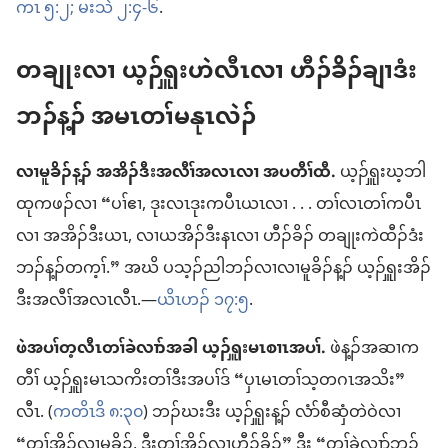
ကၤ ၅:၂;
မးသဲ ၂:၄-၆
.
တချုးလၢ ယ့ၣ်ၡူးဟဲလီၤလၢ ဟီၣ်ခိၣ်ချၢဒံး
ဘၣ်န့ၣ်​ အမၤတၢ်မနုၤလဲၣ်​
လၢမူခိၣ်န့ၣ်​ အအိၣ်ဒီးအလီၢ်အလၤလၢ အပတီၢ်ထီ.
ယ့ၣ်ၡူးဃ့ဘါ
ထုကဖၣ်လၢ “ပၢ်ဧၢ, ဒုးလၤဒုးကပီၤယၤလၢ . . . တၢ်လၤတၢ်ကပီၤ
လၢ အအိၣ်ဒီးယၤ, လၢယအိၣ်ဒီးနၤလၢ ဟီၣ်ခိၣ်​ တချုးကဲထီၣ်ဒံး
ဘၣ်န့ၣ်တက့ၢ်.” အဃိ ပသ့ၣ်ညါဘၣ်လၢလၢမူခိၣ်န့ၣ်​ ယ့ၣ်ၡူးအိၣ်
ဒီးအလီၢ်အလၤလီၤ.—
ယိၤဟၣ်​ ၁၇:၅
.
ဖဲအပၢ်တ့လီၤတၢ်ခဲလၢာ်အခါ ယ့ၣ်ၡူးမၤစၢၤအပၢ်.
ဖဲန့ၣ်အဆၢက
တီၢ် ယ့ၣ်ၡူးမၤသကိးတၢ်ဒီးအပၢ်ဒ် “ပှၤမၤတၢ်သ့တဂၤအသိး”
လီၤ. (
ကတိၤဒိ ၈:၃၀
) ဘၣ်ဃးဒီး ယ့ၣ်ၡူးန့ၣ်​ လံာ်စီဆှံတဲဝဲလၢ
“တၢ်အိၣ်လၢမူခိၣ်, ဒီးတၢ်အိၣ်လၢဟီၣ်ခိၣ်” ဒီး “တၢ်ခဲလၢာ်ဘၣ်