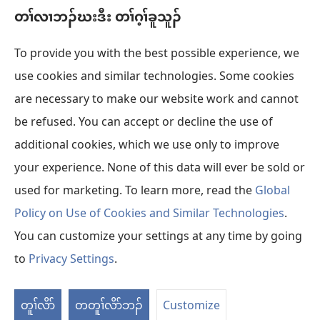
သီ
Videos with Audio Descriptions
ဘ့ၣ်
တၢ်လၢဘၣ်ဃးဒီး တၢ်ဂ့ၢ်ခူသူၣ်
တ
ကွၢ်ဃု
ဘ့ၣ်
To provide you with the best possible experience, we
use cookies and similar technologies. Some cookies
တၢ်မၤဘူၣ်တဖၣ်
အိး
are necessary to make our website work and cannot
ထီၣ်
be refused. You can accept or decline the use of
တၢးထီခိးတၢ် ONLINE လံာ်ရိဒၢး
လၢ
အိး
အ
additional cookies, which we use only to improve
ထီၣ်
®
JW Hub
သီ
your experience. None of this data will ever be sold or
အိး
လၢ
တ
ထီၣ်
အ
used for marketing. To learn more, read the
Global
ဘ့ၣ်
လၢ
သီ
Policy on Use of Cookies and Similar Technologies
.
အ
တ
You can customize your settings at any time by going
Copyright
© 2026 Watch Tower Bible and Tract Society of Pennsylvania.
သီ
ဘ့ၣ်
တၢ်ဘျၢလၢနကသူအဂီၢ်
|
နီၢ်ကစၢ်တၢ်ဂ့ၢ်တၢ်ဘျၢ
|
တၢ်လၢဘၣ်ဃးဒီး တၢ်ဂ့ၢ်ခူ
to
Privacy Settings
.
တ
သူၣ်
ဘ့ၣ်
တူၢ်လိာ်
တတူၢ်လိာ်ဘၣ်
Customize