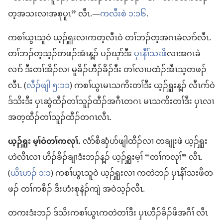
တ့အသးလၢအစုပူၤ” လီၤ.—
ကလီးစဲ ၁:၁၆
.
ကစၢ်ယွၤသူဝဲ ယ့ၣ်ၡူးလၢကတ့လီၤဝဲ တၢ်ဘၣ်တ့အဂၤခဲလၢာ်လီၤ.
တၢ်ဘၣ်တ့သ့ၣ်တဖၣ်အံၤန့ၣ်​ ပၣ်ဃုာ်ဒီး
ပှၤနီၢ်သးဖိ
လၢအဂၤခဲ
လၢာ် ဒီးတၢ်အိၣ်လၢ မူခိၣ်ဟီၣ်ခိၣ်ဒီး တၢ်လၢပထံၣ်အီၤသ့တဖၣ်
လီၤ. (
လီၣ်ဖျါ ၅:၁၁
) ကစၢ်ယွၤမၤသကိးတၢ်ဒီး ယ့ၣ်ၡူးန့ၣ်​ လီၤဂာ်ဝဲ
ဒ်သိးဒီး ပှၤဆွဲထီၣ်တၢ်သူၣ်ထီၣ်အဂီၤတဂၤ မၤသကိးတၢ်ဒီး ပှၤလၢ
အတ့ထီၣ်တၢ်သူၣ်ထီၣ်တဂၤလီၤ.
ယ့ၣ်ၡူး မ့ၢ်ဝဲတၢ်ကလုၢ်.
လံာ်စီဆှံပာ်ဖျါထီၣ်လၢ တချုးဖဲ ယ့ၣ်ၡူး
ဟဲလီၤလၢ ဟီၣ်ခိၣ်ချၢဒံးဘၣ်န့ၣ်​ ယ့ၣ်ၡူးမ့ၢ် “တၢ်ကလုၢ်” လီၤ.
(
ယိၤဟၣ်​ ၁:၁
) ကစၢ်ယွၤသူဝဲ ယ့ၣ်ၡူးလၢ ကတဲဘၣ်​ ပှၤနီၢ်သးဖိတ
ဖၣ်​ တၢ်ကစီၣ်​ ဒီးဟံးစုနဲၣ်ကျဲ အဝဲသ့ၣ်လီၤ.
တကးဒံးဘၣ်​ ဒ်သိးကစၢ်ယွၤကတဲတၢ်ဒီး ပှၤဟီၣ်ခိၣ်ဖိအဂီၢ် လီၤ