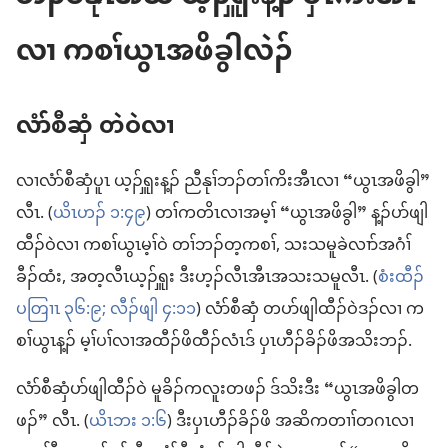
လၢ ကစၢ်ယွၤအဖိခွါလဲၣ်
လံာ်စီဆှံ တဲဝဲလၢ
လၢလံာ်စီဆှံပူၤ ယ့ၣ်ၡူးန့ၣ်​ ညီနုၢ်ဘၣ်တၢ်ကိးအီၤလၢ “ယွၤအဖိခွါ”
လီၤ. (
ယိၤဟၣ်​ ၁:၄၉
) တၢ်ကတိၤလၢအမ့ၢ် “ယွၤအဖိခွါ” န့ၣ်ပာ်ဖျါ
ထီၣ်ဝဲလၢ ကစၢ်ယွၤမ့ၢ်ဝဲ တၢ်ဘၣ်တ့ကစၢ်, သးသမူခဲလၢာ်အဂံၢ်
ခီၣ်ထံး, အတ့လီၤယ့ၣ်ၡူး ဒီးဟ့ၣ်လီၤအီၤအသးသမူလီၤ. (
စံးထီၣ်
ပတြၢၤ ၃၆:၉;
လီၣ်ဖျါ ၄:၁၁
) လံာ်စီဆှံ တပာ်ဖျါထီၣ်ဝဲဒၣ်လၢ က
စၢ်ယွၤန့ၣ်​ မ့ၢ်ပၢ်လၢအထီၣ်ဖိထီၣ်လံၤဒ် ပှၤဟီၣ်ခိၣ်ဖိအသိးဘၣ်.
လံာ်စီဆှံပာ်ဖျါထီၣ်ဝဲ မူခိၣ်ကလူးတဖၣ်​ ဒ်သိးဒီး “ယွၤအဖိခွါတ
ဖၣ်” လီၤ. (
ယိၤဘး ၁:၆
) ဒီးပှၤဟီၣ်ခိၣ်ဖိ အဆိကတၢၢ်တဂၤလၢ