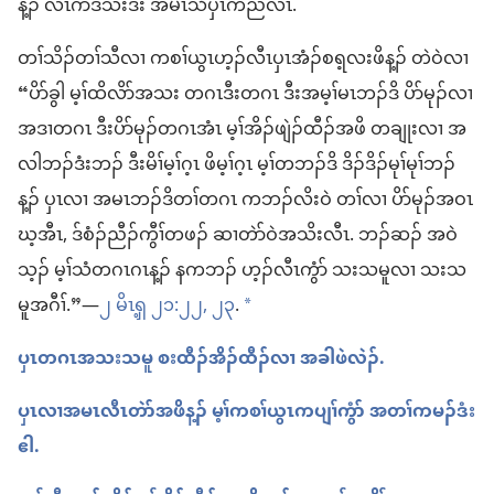
န့ၣ် လီၤဂာ်ဒ်သိးဒီး အမၤသံပှၤကညီလီၤ.
တၢ်သိၣ်တၢ်သီလၢ ကစၢ်ယွၤဟ့ၣ်လီၤပှၤအံၣ်စရ့လးဖိန့ၣ် တဲဝဲလၢ
“ပိာ်ခွါ မ့ၢ်ထိလိာ်အသး တဂၤဒီးတဂၤ ဒီးအမ့ၢ်မၤဘၣ်ဒိ ပိာ်မုၣ်လၢ
အဒၢတဂၤ ဒီးပိာ်မုၣ်တဂၤအံၤ မ့ၢ်အိၣ်ဖျဲၣ်ထီၣ်အဖိ တချုးလၢ အ
လါဘၣ်ဒံးဘၣ် ဒီးမိၢ်မ့ၢ်ဂ့ၤ ဖိမ့ၢ်ဂ့ၤ မ့ၢ်တဘၣ်ဒိ ဒိၣ်ဒိၣ်မုၢ်မုၢ်ဘၣ်
န့ၣ် ပှၤလၢ အမၤဘၣ်ဒိတၢ်တဂၤ ကဘၣ်လိးဝဲ တၢ်လၢ ပိာ်မုၣ်အဝၤ
ဃ့အီၤ, ဒ်စံၣ်ညီၣ်ကွီၢ်တဖၣ် ဆၢတဲာ်ဝဲအသိးလီၤ. ဘၣ်ဆၣ် အဝဲ
သ့ၣ် မ့ၢ်သံတဂၤဂၤန့ၣ် နကဘၣ် ဟ့ၣ်လီၤကွံာ် သးသမူလၢ သးသ
မူအဂီၢ်.”—
၂ မိၤၡ့ ၂၁:၂၂, ၂၃
.
a
ပှၤတဂၤအသးသမူ စးထီၣ်အိၣ်ထီၣ်လၢ အခါဖဲလဲၣ်.
ပှၤလၢအမၤလီၤတဲာ်အဖိန့ၣ် မ့ၢ်ကစၢ်ယွၤကပျၢ်ကွံာ် အတၢ်ကမၣ်ဒံး
ဧါ.