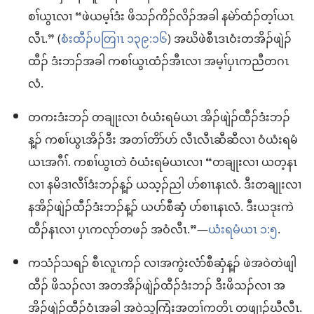
စၢ်ယွၤလၢ “ဖဲယမ့ၢ်ဒံး ဖိသၣ်ကိၣ်လိၣ်အခါ နမဲာ်ထံၣ်တ့ၢ်ယၤ
လီၤ.” (
စံးထီၣ်ပတြၢၤ ၁၃၉:၁၆
) အဃိဖဲစီၤဒၤဝံးတအိၣ်ဖျဲၣ်
ထီၣ် ဒံးဘၣ်အခါ ကစၢ်ယွၤထံၣ်အီၤလၢ အမ့ၢ်ပှၤကညီတဂၤ
လံ.
တကးဒံးဘၣ် တချုးလၢ ဝံယံးရမံယၤ အိၣ်ဖျဲၣ်ထီၣ်ဒံးဘၣ်
န့ၣ် ကစၢ်ယွၤအိၣ်ဒီး အတၢ်တိာ်ပာ် လီၤလီၤဆီဆီလၢ ဝံယံးရမံ
ယၤအဂီၢ်. ကစၢ်ယွၤတဲ ဝံယံးရမံယၤလၢ “တချုးလၢ ယတ့နၤ
လၢ နမိဒၢလီၢ်ဒံးဘၣ်န့ၣ် ယသ့ၣ်ညါ ပာ်စၢၤနၤလံ. ဒီးတချုးလၢ
နအိၣ်ဖျဲၣ်ထီၣ်ဒံးဘၣ်န့ၣ် ယပာ်စီဆှံ ပာ်စၢၤနၤလံ. ဒီးယဒုးကဲ
ထီၣ်နၤလၢ ပှၤကလုာ်တဖၣ် အဝံလီၤ.”—
ယံးရမံယၤ ၁:၅
.
ကသံၣ်သရၣ် စီၤလူၤကၣ် လၢအကွဲးလံာ်စီဆှံန့ၣ် ဖဲအဝဲတဲဖျါ
ထီၣ် ဖိသၣ်လၢ အတအိၣ်ဖျဲၣ်ထီၣ်ဒံးဘၣ် ဒီးဖိသၣ်လၢ အ
အိၣ်ဖျဲၣ်ထီၣ်ဝံၤအခါ အဝဲသူကြံးအတၢ်ကတိၤ တဖျၢၣ်ဃီလီၤ.