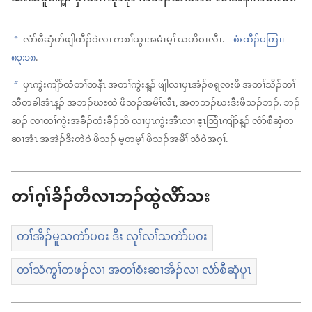
လံာ်စီဆှံပာ်ဖျါထီၣ်ဝဲလၢ ကစၢ်ယွၤအမံၤမ့ၢ် ယဟိဝၤလီၤ.—
စံးထီၣ်ပတြၢၤ
a
၈၃:၁၈
.
ပှၤကွဲးကျိာ်ထံတၢ်တနီၤ အတၢ်ကွဲးန့ၣ် ဖျါလၢပှၤအံၣ်စရ့လးဖိ အတၢ်သိၣ်တၢ်
b
သီတခါအံၤန့ၣ် အဘၣ်ဃးထဲ ဖိသၣ်အမိၢ်လီၤ, အတဘၣ်ဃးဒီးဖိသၣ်ဘၣ်. ဘၣ်
ဆၣ် လၢတၢ်ကွဲးအခီၣ်ထံးခီၣ်ဘိ လၢပှၤကွဲးအီၤလၢ ဧ့ၤဘြံၤကျိာ်န့ၣ် လံာ်စီဆှံတ
ဆၢအံၤ အအဲၣ်ဒိးတဲဝဲ ဖိသၣ် မ့တမ့ၢ် ဖိသၣ်အမိၢ် သံဝဲအဂ့ၢ်.
တၢ်ဂ့ၢ်ခိၣ်တီလၢဘၣ်ထွဲလိာ်သး
တၢ်အိၣ်မူသကဲာ်ပဝး ဒီး လုၢ်လၢ်သကဲာ်ပဝး
တၢ်သံကွၢ်တဖၣ်လၢ အတၢ်စံးဆၢအိၣ်လၢ လံာ်စီဆှံပူၤ