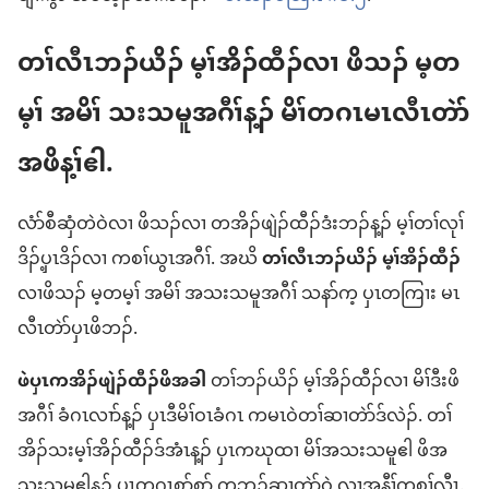
တၢ်လီၤဘၣ်ယိၣ် မ့ၢ်အိၣ်ထီၣ်လၢ ဖိသၣ် မ့တ
မ့ၢ် အမိၢ် သးသမူအဂီၢ်န့ၣ် မိၢ်တဂၤမၤလီၤတဲာ်
အဖိန့ၢ်ဧါ.
လံာ်စီဆှံတဲဝဲလၢ ဖိသၣ်လၢ တအိၣ်ဖျဲၣ်ထီၣ်ဒံးဘၣ်န့ၣ် မ့ၢ်တၢ်လုၢ်
ဒိၣ်ပှ့ၤဒိၣ်လၢ ကစၢ်ယွၤအဂီၢ်. အဃိ
တၢ်လီၤဘၣ်ယိၣ် မ့ၢ်အိၣ်ထီၣ်
လၢဖိသၣ် မ့တမ့ၢ် အမိၢ် အသးသမူအဂီၢ် သနာ်က့ ပှၤတကြၢး မၤ
လီၤတဲာ်ပှၤဖိဘၣ်.
ဖဲပှၤကအိၣ်ဖျဲၣ်ထီၣ်ဖိအခါ
တၢ်ဘၣ်ယိၣ် မ့ၢ်အိၣ်ထီၣ်လၢ မိၢ်ဒီးဖိ
အဂီၢ် ခံဂၤလၢာ်န့ၣ် ပှၤဒီမိၢ်ဝၤခံဂၤ ကမၤဝဲတၢ်ဆၢတဲာ်ဒ်လဲၣ်. တၢ်
အိၣ်သးမ့ၢ်အိၣ်ထီၣ်ဒ်အံၤန့ၣ် ပှၤကဃုထၢ မိၢ်အသးသမူဧါ ဖိအ
သးသမူဧါန့ၣ် ပှၤတဂၤစုာ်စုာ် ကဘၣ်ဆၢတဲာ်ဝဲ လၢအနီၢ်ကစၢ်လီၤ.