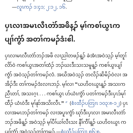
—
လူၤကၣ် ၁:၄၁;
၂:၁၂,
၁၆
.
ပှၤလၢအမၤလီၤတဲာ်အဖိန့ၣ် မ့ၢ်ကစၢ်ယွၤက
ပျၢ်ကွံာ် အတၢ်ကမၣ်ဒံးဧါ.
ပှၤလၢမၤလီၤတဲာ်ဘၣ်အဖိ လၢညါတဖၣ်န့ၣ် ခဲအံၤအဝဲသ့ၣ် မ့ၢ်တူၢ်
လိာ်ဝဲ ကစၢ်ယွၤအတၢ်ထံၣ် ဘၣ်ဃးဒီးသးသမူန့ၣ် ကစၢ်ယွၤပျၢ်
ကွံာ် အဝဲသ့ၣ်တၢ်ကမၣ်လံ. အဃိအဝဲသ့ၣ် တလိၣ်ဆိမိၣ်ဝဲလၢ အ
အိၣ်ဒီး တၢ်ကမၣ်ဒံးလၢၤဘၣ်. မ့ၢ်လၢ “ယဟိဝၤယွၤန့ၣ် အသးက
ညီၤတၢ်, အသးဂ့ၤ . . . ကစၢ်ယွၤ ပာ်ယံၤကွံာ် ပတၢ်ကမၣ်ဒီးပှၤဒ်မုၢ်
ထီၣ် ယံၤဝဲဒီး မုၢ်နုာ်အသိးလီၤ.”
(
စံးထီၣ်ပတြၢၤ ၁၀၃:၈-၁၂
) ပှၤ
b
လၢအမၤဘၣ်တၢ်ကမၣ် လၢအပူၤကွံာ် ဃုာ်ဒီးပှၤလၢ အမၤလီၤတဲာ်
ဘၣ်အဖိန့ၣ် အဝဲသ့ၣ် မ့ၢ်ပီၢ်ယၢ်လီၤသး နီၢ်ကီၢ်န့ၣ် ယဟိဝၤယွၤ က
ပျၢ်ကွံာ် အဝဲသ့ၣ်တၢ်ကမၣ်.—
စံးထီၣ်ပတြၢၤ ၈၆:၅
.