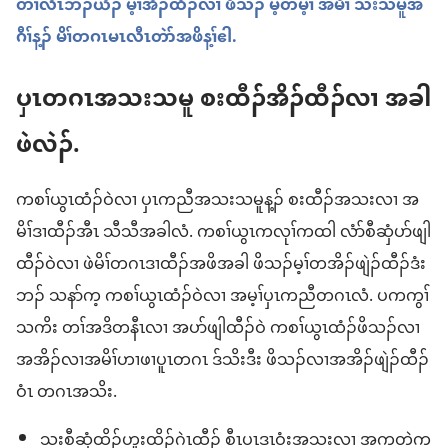
တၢ်လီၤဘၣ်ယိၣ် မ့ၢ်အိၣ်ထီၣ်လၢ ဖိသၣ် မ့တမ့ၢ် အမိၢ် သးသမူအ
ဂီၢ်န့ၣ် မိၢ်တဂၤမၤလီၤတဲာ်အဖိန့ၢ်ဧါ.
ပှၤတဂၤအသးသမူ စးထီၣ်အိၣ်ထီၣ်လၢ အခါ
ဖဲလဲၣ်.
ကစၢ်ယွၤထံၣ်ဝဲလၢ ပှၤကညီအသးသမူန့ၣ် စးထီၣ်အသးလၢ အ
မိၢ်ဒၢထီၣ်အီၤ သီသီအခါလံ. ကစၢ်ယွၤကလုၢ်ကထါ လံာ်စီဆှံပာ်ဖျါ
ထီၣ်ဝဲလၢ ဖဲမိၢ်တဂၤဒၢထီၣ်အဖိအခါ ဖိသၣ်မ့ၢ်တအိၣ်ဖျဲၣ်ထီၣ်ဒံး
ဘၣ် သနာ်က့ ကစၢ်ယွၤထံၣ်ဝဲလၢ အမ့ၢ်ပှၤကညီတဂၤလံ. ပကကွၢ်
သကိး တၢ်အဒိတနီၤလၢ အပာ်ဖျါထီၣ်ဝဲ ကစၢ်ယွၤထံၣ်ဖိသၣ်လၢ
အအိၣ်လၢအမိၢ်ဟၢဖၢပူၤတဂၤ ဒ်သိးဒီး ဖိသၣ်လၢအအိၣ်ဖျဲၣ်ထီၣ်
ဝံၤ တဂၤအသိး.
သးစီဆှံထိၣ်ဟူးထိၣ်ဂဲၤထီၣ် စီၤပၤဒၤဝံးအသးလၢ အကတဲက