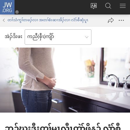
JW.ORG
နုာ်
ဆီ
ဃု
ပာ်​
လီၤ
တ
JW.ORG
ဖျါ​​
တၢ်သံကွၢ်တဖၣ်လၢ အတၢ်စံးဆၢအိၣ်လၢ လံာ်စီဆှံပူၤ
အိး
လဲ
ME
ထီၣ်
အဲၣ်​ဒိး​ဖး
လၢ
လၢ
ကျိာ်
အ
လၢ
သီ
န
တ
အဲၣ်
ဘ့ၣ်
ဒိး
ကွၢ်
ဘၣ်ဃးဒီးတၢ်မၤလီၤတဲာ်ဖိန့ၣ် လံာ်စီ