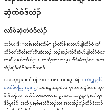
ဆှံတဲဝဲဒ်လဲၣ်
လံာ်စီဆှံတဲဝဲဒ်လဲၣ်
ဘၣ်ဃးဒီး “တၢ်မၤလီၤတဲာ်ဖိ” န့ၣ်လံာ်စီဆှံတပာ်ဖျါထီၣ်ဝဲ တၢ်
သိၣ်တၢ်သီလီၤတံၢ်လီၤဆဲးဘၣ်. ဘၣ်ဆၣ်လံာ်စီဆှံပာ်ဖျါထီၣ်ဝဲလၢ
ကစၢ်ယွၤပာ်လုၢ်ပာ်ပှ့ၤ ပှၤကညီအသးသမူ ဃုာ်ဒီးဖိသၣ်လၢ အတ
အိၣ်ဖျဲၣ်ထီၣ်ဒံးဘၣ်တဖၣ်.
သးသမူန့ၣ်မ့ၢ်တၢ်ဟ့ၣ်လၢ အဟဲလၢကစၢ်ယွၤအိၣ်. (
၁ မိၤၡ့ ၉:၆,
စံးထီၣ်ပတြၢၤ ၃၆:၉
) ကစၢ်ယွၤထံၣ်ဝဲလၢ ပှၤသးသမူခဲလၢာ် ဃုာ်
ဒီးဖိသၣ်လၢ အအိၣ်လၢအမိၢ်ဟၢဖၢပူၤ အသးသမူန့ၣ် မ့ၢ်တၢ်လုၢ်
ဒိၣ်ပှ့ၤဒိၣ်. အဃိ ပှၤမ့ၢ်မၤသံဖိသၣ်လၢ အတအိၣ်ဖျဲၣ်ထီၣ်ဒံးဘၣ်