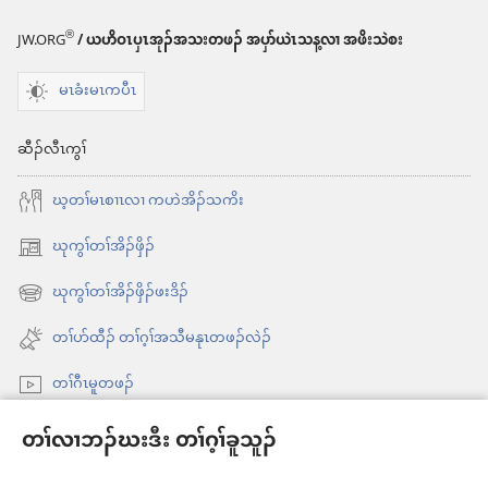
®
JW.ORG
/ ယဟိဝၤပှၤအုၣ်အသးတဖၣ် အပှာ်ယဲၤသန့လၢ အဖိးသဲစး
မၤခံးမၤကပီၤ
ဆီၣ်လီၤကွၢ်
ဃ့တၢ်မၤစၢၤလၢ ကဟဲအိၣ်သကိး
ဃုကွၢ်တၢ်အိၣ်ဖှိၣ်
အိး
ထီၣ်
ဃုကွၢ်တၢ်အိၣ်ဖှိၣ်ဖးဒိၣ်
အိး
လၢ
ထီၣ်
တၢ်ပာ်ထီၣ် တၢ်ဂ့ၢ်အသီမနုၤတဖၣ်လဲၣ်
အ
လၢ
သီ
တၢ်ဂီၤမူတဖၣ်
အ
တ
သီ
Videos with Audio Descriptions
ဘ့ၣ်
တၢ်လၢဘၣ်ဃးဒီး တၢ်ဂ့ၢ်ခူသူၣ်
တ
ကွၢ်ဃု
ဘ့ၣ်