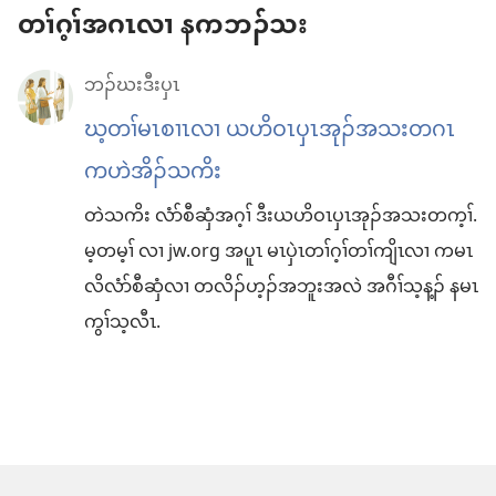
တၢ်ဂ့ၢ်အဂၤလၢ နကဘၣ်သး
ဘၣ်ဃးဒီးပှၤ
ဃ့တၢ်မၤစၢၤလၢ ယဟိဝၤပှၤအုၣ်အသးတဂၤ
ကဟဲအိၣ်သကိး
တဲသကိး လံာ်စီဆှံအဂ့ၢ် ဒီးယဟိဝၤပှၤအုၣ်အသးတက့ၢ်.
မ့တမ့ၢ် လၢ jw.org အပူၤ မၤပှဲၤတၢ်ဂ့ၢ်တၢ်ကျိၤလၢ ကမၤ
လိလံာ်စီဆှံလၢ တလိၣ်ဟ့ၣ်အဘူးအလဲ အဂီၢ်သ့န့ၣ် နမၤ
ကွၢ်သ့လီၤ.