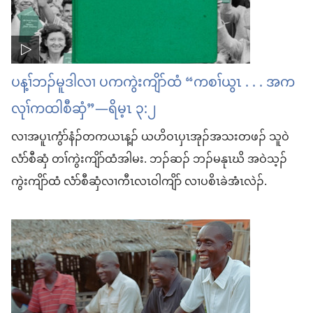
ပန့ၢ်ဘၣ်မူဒါလၢ ပကကွဲးကျိာ်ထံ “ကစၢ်ယွၤ . . . အက
လုၢ်ကထါစီဆှံ”—ရိမ့ၤ ၃:၂
လၢအပူၤကွံာ်နံၣ်တကယၤန့ၣ် ယဟိဝၤပှၤအုၣ်အသးတဖၣ် သူဝဲ
လံာ်စီဆှံ တၢ်ကွဲးကျိာ်ထံအါမး.‏ ဘၣ်ဆၣ် ဘၣ်မနုၤဃိ အဝဲသ့ၣ်
ကွဲးကျိာ်ထံ လံာ်စီဆှံလၢကီၤလၤဝါကျိာ် လၢပစိၤခဲအံၤလဲၣ်.