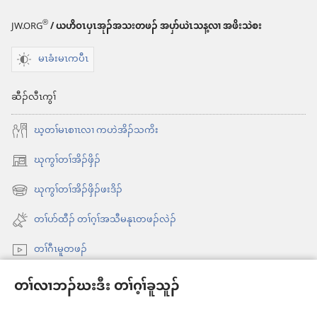
®
JW.ORG
/ ယဟိဝၤပှၤအုၣ်အသးတဖၣ် အပှာ်ယဲၤသန့လၢ အဖိးသဲစး
မၤခံးမၤကပီၤ
ဆီၣ်လီၤကွၢ်
ဃ့တၢ်မၤစၢၤလၢ ကဟဲအိၣ်သကိး
ဃုကွၢ်တၢ်အိၣ်ဖှိၣ်
အိး
ထီၣ်
ဃုကွၢ်တၢ်အိၣ်ဖှိၣ်ဖးဒိၣ်
အိး
လၢ
ထီၣ်
တၢ်ပာ်ထီၣ် တၢ်ဂ့ၢ်အသီမနုၤတဖၣ်လဲၣ်
အ
လၢ
သီ
တၢ်ဂီၤမူတဖၣ်
အ
တ
သီ
Videos with Audio Descriptions
ဘ့ၣ်
တၢ်လၢဘၣ်ဃးဒီး တၢ်ဂ့ၢ်ခူသူၣ်
တ
ကွၢ်ဃု
ဘ့ၣ်