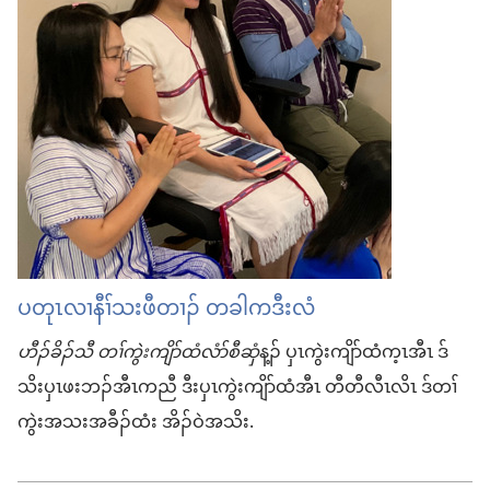
ပတုၤလၢနီၢ်သးဖီတၢၣ် တခါကဒီးလံ
ဟီၣ်ခိၣ်သီ တၢ်ကွဲးကျိာ်ထံလံာ်စီဆှံ
န့ၣ် ပှၤကွဲးကျိာ်ထံက့ၤအီၤ ဒ်
သိးပှၤဖးဘၣ်အီၤကညီ ဒီးပှၤကွဲးကျိာ်ထံအီၤ တီတီလီၤလိၤ ဒ်တၢ်
ကွဲးအသးအခီၣ်ထံး အိၣ်ဝဲအသိး.