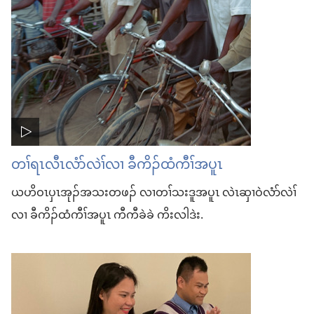
တၢ်ရၤလီၤလံာ်လဲၢ်လၢ ခီကိၣ်ထံကီၢ်အပူၤ
ယဟိဝၤပှၤအုၣ်အသးတဖၣ် လၢတၢ်သးဒူအပူၤ လဲၤဆှၢဝဲလံာ်လဲၢ်
လၢ ခီကိၣ်ထံကီၢ်အပူၤ ကီကီခဲခဲ ကိးလါဒဲး.