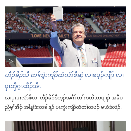
ဟီၣ်ခိၣ်သီ တၢ်ကွဲးကျိာ်ထံလံာ်စီဆှံ
လၢစပ့ၣ်ကျိာ် လၢ
ပှၤဘှီဂ့ၤထီၣ်အီၤ
လၢပှၤဖးလံာ်ဖိလၢ ဟီၣ်ခိၣ်ဒီဘ့ၣ်အဂီၢ် တၢ်ကတိၤတဖျၢၣ်​ အခီပ
ညီမ့ၢ်အိၣ်​ အါန့ၢ်ဒံးတခါန့ၣ်​ ပှၤကွဲးကျိာ်ထံတၢ်တဖၣ်​ မၤဝဲဒ်လဲၣ်.