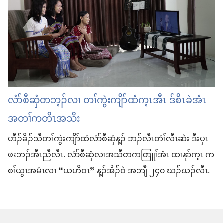
လံာ်စီဆှံ​တဘ့ၣ်​လၢ တၢ်​ကွဲးကျိာ်ထံ​က့ၤ​အီၤ ဒ်​စိၤ​ခဲအံၤ
အ​တၢ်ကတိၤ​အသိး
ဟီၣ်ခိၣ်​သီ​တၢ်​ကွဲးကျိာ်ထံ​လံာ်စီဆှံ​န့ၣ်​ ဘၣ်​လီၤတံၢ်​လီၤဆဲး ဒီး​ပှၤ​
ဖးဘၣ်​အီၤ​ညီ​လီၤ. လံာ်စီဆှံ​လၢ​အသီ​တ​ကတြူၢ်​အံၤ ထၢနုာ်​က့ၤ က
စၢ်​ယွၤ​အ​မံၤ​လၢ “ယဟိဝၤ” န့ၣ်​အိၣ်ဝဲ အဘျီ ၂၄၀ ဃၣ်ဃၣ်​လီၤ.