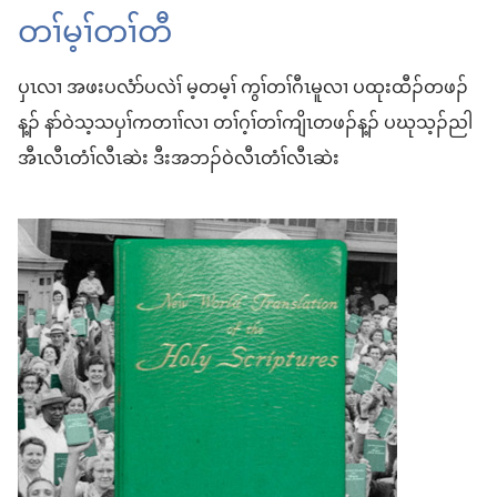
တၢ်မ့ၢ်တၢ်တီ
ပှၤလၢ အဖးပလံာ်ပလဲၢ် မ့တမ့ၢ် ကွၢ်တၢ်ဂီၤမူလၢ ပထုးထီၣ်တဖၣ်
န့ၣ် နာ်ဝဲသ့သပှၢ်ကတၢၢ်လၢ တၢ်ဂ့ၢ်တၢ်ကျိၤတဖၣ်န့ၣ် ပဃုသ့ၣ်ညါ
အီၤလီၤတံၢ်လီၤဆဲး ဒီးအဘၣ်ဝဲလီၤတံၢ်လီၤဆဲး