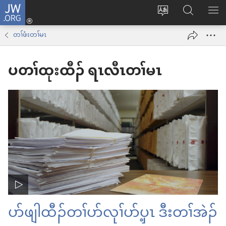
JW.ORG
နုာ်
ဆီ
ဃု
ပာ်​
လီၤ
တ
JW.ORG
ဖျါ​​
တၢ်ဖံးတၢ်မၤ
အိး
လဲ
ME
ထီၣ်
ပတၢ်ထုးထီၣ် ရၤလီၤတၢ်မၤ
လၢ
လၢ
ကျိာ်
အ
လၢ
သီ
န
တ
အဲၣ်
ဘ့ၣ်
ဒိး
ကွၢ်
ပာ်ဖျါထီၣ်တၢ်ပာ်လုၢ်ပာ်ပှ့ၤ ဒီးတၢ်အဲၣ်