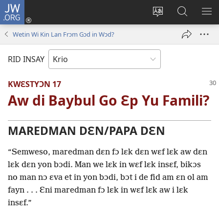
JW.ORG
Lɔg
In
Chenj
Fɛn
SH
(opens
di
JW.ORG
DI
Wetin Wi Kin Lan Frɔm Gɔd in Wɔd?
new
langwej
MƐ
window)
fɔ
RID INSAY
di
wɛbsayt
KWƐSTYƆN 17
Aw di Baybul Go Ɛp Yu Famili?
MAREDMAN DƐN/PAPA DƐN
“Semweso, maredman dɛn fɔ lɛk dɛn wɛf lɛk aw dɛn
lɛk dɛn yon bɔdi. Man we lɛk in wɛf lɛk insɛf, bikɔs
no man nɔ ɛva et in yon bɔdi, bɔt i de fid am ɛn ol am
fayn . . . Ɛni maredman fɔ lɛk in wɛf lɛk aw i lɛk
insɛf.”