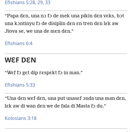
Ɛfishians 5:28, 29,
33
“Papa dɛn, una nɔ fɔ de mek una pikin dɛn vɛks, bɔt
una kɔntinyu fɔ de disiplin dɛn ɛn tren dɛn lɛk aw
Jiova se, we una de mɛn dɛn.”
Ɛfishians 6:4
WƐF DƐN
“Wɛf fɔ gɛt dip rɛspɛkt fɔ in man.”
Ɛfishians 5:33
“Una dɛn wɛf dɛn, una put unasɛf ɔnda una man dɛn,
lɛk aw di wan dɛn we de fala di Masta fɔ du.”
Kolosians 3:18