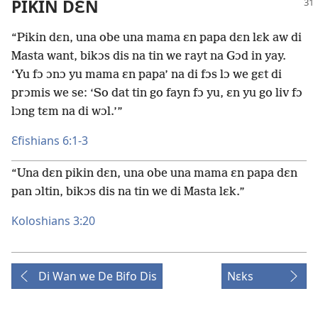
PIKIN DƐN
“Pikin dɛn, una obe una mama ɛn papa dɛn lɛk aw di
Masta want, bikɔs dis na tin we rayt na Gɔd in yay.
‘Yu fɔ ɔnɔ yu mama ɛn papa’ na di fɔs lɔ we gɛt di
prɔmis we se: ‘So dat tin go fayn fɔ yu, ɛn yu go liv fɔ
lɔng tɛm na di wɔl.’”
Ɛfishians 6:1-3
“Una dɛn pikin dɛn, una obe una mama ɛn papa dɛn
pan ɔltin, bikɔs dis na tin we di Masta lɛk.”
Koloshians 3:20
Di Wan we De Bifo Dis
Nɛks