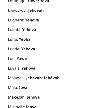
Lomongo:
Yawe; Yova
Lɔnwɔlwɔl:
Jehovah
Lugbara:
Yehova
Luimbi:
Yehova
Luna:
Yeoba
Lunda:
Yehova
Luo:
Yawe
Luvale:
Yehova
Malagasi:
Jehovah; Iehôvah
Malo:
Iova
Makesan:
Iehova
Mashaliz:
Jeova