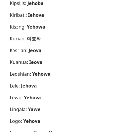
Kipsijis:
Jehoba
Kiribati:
Iehova
Kisɔng:
Yehowa
Korian:
여호와
Kɔsrian:
Jeova
Kuanua:
Ieova
Leoshian:
Yehowa
Lele:
Jehova
Lewo:
Yehova
Lingala:
Yawe
Logo:
Yehova