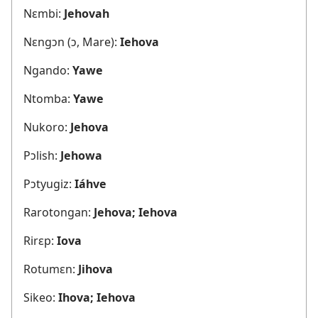
Nɛmbi:
Jehovah
Nɛngɔn (ɔ, Mare):
Iehova
Ngando:
Yawe
Ntomba:
Yawe
Nukoro:
Jehova
Pɔlish:
Jehowa
Pɔtyugiz:
Iáhve
Rarotongan:
Jehova; Iehova
Rirɛp:
Iova
Rotumɛn:
Jihova
Sikeo:
Ihova; Iehova