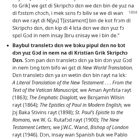
to Grik] we gɛt di Skripchɔ dɛn we dɛn bin de yuz na
di fɔstɛm chɔch, i mek sɛns fɔ biliv se we di wan
dɛn we rayt di N[yu] T[ɛstamɛnt] bin de kot frɔm di
Skripchɔ dɛn, dɛn kip di 4 lɛta dɛn we dɛn yuz fɔ
spɛl Gɔd in nem insay Ibru ɛnisay we i bin de.”
Baybul transletɔ dɛn we bɔku pipul dɛn no bɔt
dɔn yuz Gɔd in nem na di Kristian Grik Skripchɔ
Dɛn.
Sɔm pan dɛn transletɔ dɛn ya bin dɔn yuz Gɔd
in nem lɔng tɛm bifo wi gɛt di
New World Translation.
Dɛn transletɔ dɛn ya ɛn wetin dɛn bin rayt na lɛk:
A Literal Translation of the New Testament . . . From the
Text of the Vatican Manuscript,
we Aman Aynfɛta rayt
(1863);
The Emphatic Diaglott,
we Bɛnjamin Wilsin
rayt (1864);
The Epistles of Paul in Modern English,
we
Jɔj Baka Stivins rayt (1898);
St. Paul’s Epistle to the
Romans,
we W. G. Rutafɔd rayt (1900);
The New
Testament Letters,
we J.W.C. Wand,
Bishop of London
rayt (1946). Dɔn, insay wan Spanish buk we Pablo