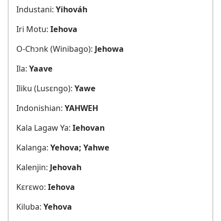
Industani:
Yihováh
Iri Motu:
Iehova
O-Chɔnk (Winibago):
Jehowa
Ila:
Yaave
Iliku (Lusɛngo):
Yawe
Indonishian:
YAHWEH
Kala Lagaw Ya:
Iehovan
Kalanga:
Yehova; Yahwe
Kalenjin:
Jehovah
Kɛrɛwo:
Iehova
Kiluba:
Yehova