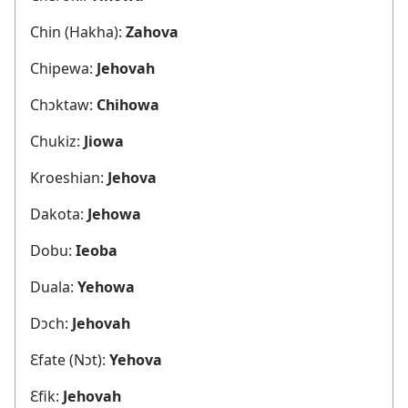
Chin (Hakha):
Zahova
Chipewa:
Jehovah
Chɔktaw:
Chihowa
Chukiz:
Jiowa
Kroeshian:
Jehova
Dakota:
Jehowa
Dobu:
Ieoba
Duala:
Yehowa
Dɔch:
Jehovah
Ɛfate (Nɔt):
Yehova
Ɛfik:
Jehovah