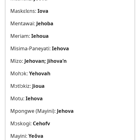
Maskɛlɛns:
Iova
Mentawai:
Jehoba
Meriam:
Iehoua
Misima-Paneyati:
Iehova
Mizo:
Jehovan; Jihova’n
Mohɔk:
Yehovah
Mɔtlɔkiz:
Jioua
Motu:
Iehova
Mpongwe (Mayini):
Jehova
Mɔskogi:
Cehofv
Mayini:
Yeôva