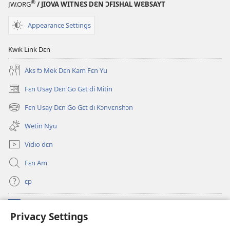
®
JW.ORG
/ JIOVA WITNƐS DƐN ƆFISHAL WƐBSAYT
Wɔl
Skripchɔ
Transleshɔn
Dɛn
Appearance Settings
fɔ
di
Kwik Link Dɛn
Oli
Skripchɔ
Aks fɔ Mek Dɛn Kam Fɛn Yu
Dɛn
Fɛn Usay Dɛn Go Gɛt di Mitin
(opens
new
Fɛn Usay Dɛn Go Gɛt di Kɔnvɛnshɔn
(opens
window)
new
Wetin Nyu
window)
Vidio dɛn
Fɛn Am
ɛp
Kɔntribyushɔn Dɛn
(opens
Privacy Settings
new