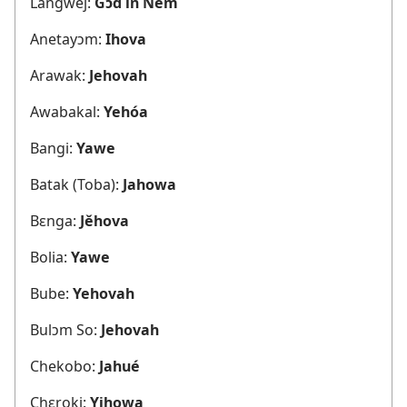
Langwej:
Gɔd in Nem
Anetayɔm:
Ihova
Arawak:
Jehovah
Awabakal:
Yehóa
Bangi:
Yawe
Batak (Toba):
Jahowa
Bɛnga:
Jěhova
Bolia:
Yawe
Bube:
Yehovah
Bulɔm So:
Jehovah
Chekobo:
Jahué
Chɛroki:
Yihowa