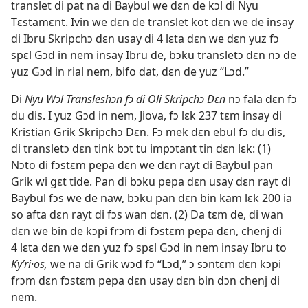
translet di pat na di Baybul we dɛn de kɔl di Nyu
Tɛstamɛnt. Ivin we dɛn de translet kot dɛn we de insay
di Ibru Skripchɔ dɛn usay di 4 lɛta dɛn we dɛn yuz fɔ
spɛl Gɔd in nem insay Ibru de, bɔku transletɔ dɛn nɔ de
yuz Gɔd in rial nem, bifo dat, dɛn de yuz “Lɔd.”
Di
Nyu Wɔl Transleshɔn fɔ di Oli Skripchɔ Dɛn
nɔ fala dɛn fɔ
du dis. I yuz Gɔd in nem, Jiova, fɔ lɛk 237 tɛm insay di
Kristian Grik Skripchɔ Dɛn. Fɔ mek dɛn ebul fɔ du dis,
di transletɔ dɛn tink bɔt tu impɔtant tin dɛn lɛk: (1)
Nɔto di fɔstɛm pepa dɛn we dɛn rayt di Baybul pan
Grik wi gɛt tide. Pan di bɔku pepa dɛn usay dɛn rayt di
Baybul fɔs we de naw, bɔku pan dɛn bin kam lɛk 200 ia
so afta dɛn rayt di fɔs wan dɛn. (2) Da tɛm de, di wan
dɛn we bin de kɔpi frɔm di fɔstɛm pepa dɛn, chenj di
4 lɛta dɛn we dɛn yuz fɔ spɛl Gɔd in nem insay Ibru to
Kyʹri·os,
we na di Grik wɔd fɔ “Lɔd,” ɔ sɔntɛm dɛn kɔpi
frɔm dɛn fɔstɛm pepa dɛn usay dɛn bin dɔn chenj di
nem.