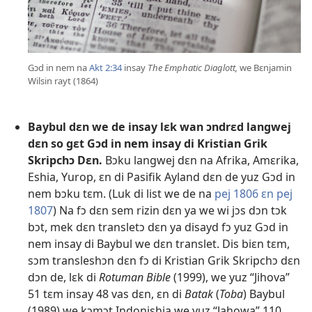
Gɔd in nem na
Akt 2:34
insay
The Emphatic Diaglott,
we Bɛnjamin
Wilsin rayt (1864)
Baybul dɛn we de insay lɛk wan ɔndrɛd langwej
dɛn so gɛt Gɔd in nem insay di Kristian Grik
Skripchɔ Dɛn.
Bɔku langwej dɛn na Afrika, Amɛrika,
Eshia, Yurop, ɛn di Pasifik Ayland dɛn de yuz Gɔd in
nem bɔku tɛm. (Luk di list we de na
pej 1806 ɛn pej
1807
) Na fɔ dɛn sem rizin dɛn ya we wi jɔs dɔn tɔk
bɔt, mek dɛn transletɔ dɛn ya disayd fɔ yuz Gɔd in
nem insay di Baybul we dɛn translet. Dis biɛn tɛm,
sɔm transleshɔn dɛn fɔ di Kristian Grik Skripchɔ dɛn
dɔn de, lɛk di
Rotuman Bible
(1999), we yuz “Jihova”
51 tɛm insay 48 vas dɛn, ɛn di
Batak
(
Toba
) Baybul
(1989) we kɔmɔt Indonishia we yuz “Jahowa” 110