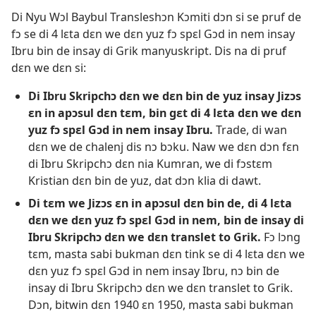
Di Nyu Wɔl Baybul Transleshɔn Kɔmiti dɔn si se pruf de
fɔ se di 4 lɛta dɛn we dɛn yuz fɔ spɛl Gɔd in nem insay
Ibru bin de insay di Grik manyuskript. Dis na di pruf
dɛn we dɛn si:
Di Ibru Skripchɔ dɛn we dɛn bin de yuz insay Jizɔs
ɛn in apɔsul dɛn tɛm, bin gɛt di 4 lɛta dɛn we dɛn
yuz fɔ spɛl Gɔd in nem insay Ibru.
Trade, di wan
dɛn we de chalenj dis nɔ bɔku. Naw we dɛn dɔn fɛn
di Ibru Skripchɔ dɛn nia Kumran, we di fɔstɛm
Kristian dɛn bin de yuz, dat dɔn klia di dawt.
Di tɛm we Jizɔs ɛn in apɔsul dɛn bin de, di 4 lɛta
dɛn we dɛn yuz fɔ spɛl Gɔd in nem, bin de insay di
Ibru Skripchɔ dɛn we dɛn translet to Grik.
Fɔ lɔng
tɛm, masta sabi bukman dɛn tink se di 4 lɛta dɛn we
dɛn yuz fɔ spɛl Gɔd in nem insay Ibru, nɔ bin de
insay di Ibru Skripchɔ dɛn we dɛn translet to Grik.
Dɔn, bitwin dɛn 1940 ɛn 1950, masta sabi bukman