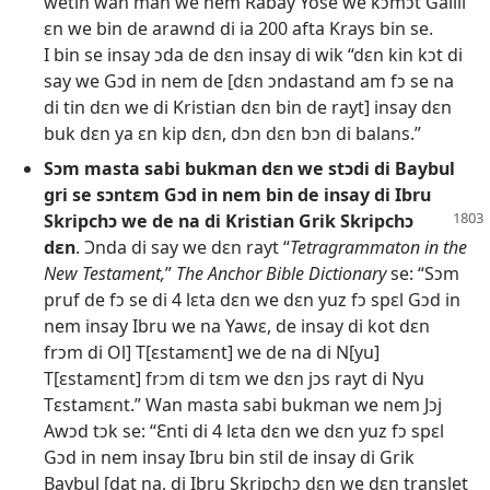
wetin wan man we nem Rabay Yose we kɔmɔt Galili
ɛn we bin de arawnd di ia 200 afta Krays bin se.
I bin se insay ɔda de dɛn insay di wik “dɛn kin kɔt di
say we Gɔd in nem de [dɛn ɔndastand am fɔ se na
di tin dɛn we di Kristian dɛn bin de rayt] insay dɛn
buk dɛn ya ɛn kip dɛn, dɔn dɛn bɔn di balans.”
Sɔm masta sabi bukman dɛn we stɔdi di Baybul
gri se sɔntɛm Gɔd in nem bin de insay di Ibru
Skripchɔ we de na di Kristian
Grik Skripchɔ
dɛn
. Ɔnda di say we dɛn rayt “
Tetragrammaton in the
New Testament,
”
The Anchor Bible Dictionary
se: “Sɔm
pruf de fɔ se di 4 lɛta dɛn we dɛn yuz fɔ spɛl Gɔd in
nem insay Ibru we na Yawɛ, de insay di kot dɛn
frɔm di Ol] T[ɛstamɛnt] we de na di N[yu]
T[ɛstamɛnt] frɔm di tɛm we dɛn jɔs rayt di Nyu
Tɛstamɛnt.” Wan masta sabi bukman we nem Jɔj
Awɔd tɔk se: “Ɛnti di 4 lɛta dɛn we dɛn yuz fɔ spɛl
Gɔd in nem insay Ibru bin stil de insay di Grik
Baybul [dat na, di Ibru Skripchɔ dɛn we dɛn translet