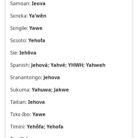
Samoan:
Ieova
Sɛnɛka:
Ya’wĕn
Sɛngile:
Yawe
Sɛsoto:
Yehofa
Sie:
Iehōva
Spanish:
Jehová; Yahvé; YHWH; Yahweh
Sranantongo:
Jehova
Sukuma:
Yahuwa; Jakwe
Taitian:
Iehova
Tɛkɛ-Ibo:
Yawe
Timini:
Yehṓfa; Yehofa