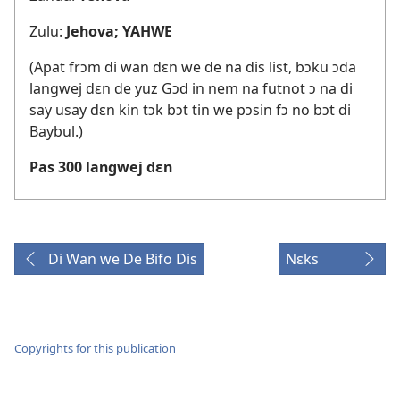
Zulu:
Jehova; YAHWE
(Apat frɔm di wan dɛn we de na dis list, bɔku ɔda
langwej dɛn de yuz Gɔd in nem na futnot ɔ na di
say usay dɛn kin tɔk bɔt tin we pɔsin fɔ no bɔt di
Baybul.)
Pas 300 langwej dɛn
Di Wan we De Bifo Dis
Nɛks
Copyrights for this publication