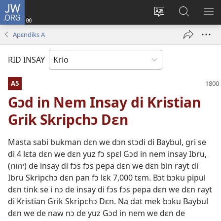
JW.ORG
Lɔg
In
Chenj
Fɛn
SH
(opens
di
JW.ORG
DI
Apɛndiks A
new
langwej
MƐ
window)
fɔ
RID INSAY
di
wɛbsayt
A5
Gɔd in Nem Insay di Kristian
Grik Skripchɔ Dɛn
Masta sabi bukman dɛn we dɔn stɔdi di Baybul, gri se
di 4 lɛta dɛn we dɛn yuz fɔ spɛl Gɔd in nem insay Ibru,
(יהוה) de insay di fɔs fɔs pepa dɛn we dɛn bin rayt di
Ibru Skripchɔ dɛn pan fɔ lɛk 7,000 tɛm. Bɔt bɔku pipul
dɛn tink se i nɔ de insay di fɔs fɔs pepa dɛn we dɛn rayt
di Kristian Grik Skripchɔ Dɛn. Na dat mek bɔku Baybul
dɛn we de naw nɔ de yuz Gɔd in nem we dɛn de