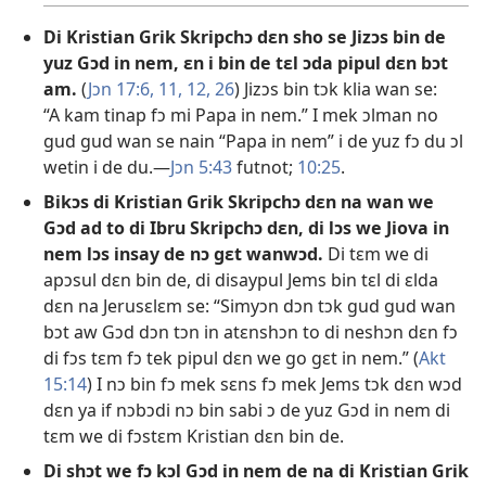
Di Kristian Grik Skripchɔ dɛn sho se Jizɔs bin de
yuz Gɔd in nem, ɛn i bin de tɛl ɔda pipul dɛn bɔt
am.
(
Jɔn 17:6,
11, 12,
26
) Jizɔs bin tɔk klia wan se:
“A kam tinap fɔ mi Papa in nem.” I mek ɔlman no
gud gud wan se nain “Papa in nem” i de yuz fɔ du ɔl
wetin i de du.—
Jɔn 5:43
futnot;
10:25
.
Bikɔs di Kristian Grik Skripchɔ dɛn na wan we
Gɔd ad to di Ibru Skripchɔ dɛn, di lɔs we Jiova in
nem lɔs insay de nɔ gɛt wanwɔd.
Di tɛm we di
apɔsul dɛn bin de, di disaypul Jems bin tɛl di ɛlda
dɛn na Jerusɛlɛm se: “Simyɔn dɔn tɔk gud gud wan
bɔt aw Gɔd dɔn tɔn in atɛnshɔn to di neshɔn dɛn fɔ
di fɔs tɛm fɔ tek pipul dɛn we go gɛt in nem.” (
Akt
15:14
) I nɔ bin fɔ mek sɛns fɔ mek Jems tɔk dɛn wɔd
dɛn ya if nɔbɔdi nɔ bin sabi ɔ de yuz Gɔd in nem di
tɛm we di fɔstɛm Kristian dɛn bin de.
Di shɔt we fɔ kɔl Gɔd in nem de na di Kristian Grik