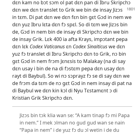
dɛn kam no bɔt sɔm ol pat dɛn pan di Ibru Skripchɔ
dɛn we dɛn translet to Grik
we bin de insay Jizɔs
in tɛm. Di pat dɛn we dɛn fɛn bin gɛt Gɔd in nem we
dɛn yuz Ibru lɛta dɛn fɔ spɛl. So di tɛm we Jizɔs bin
de, Gɔd in nem bin de insay di Skripchɔ dɛn we bin
de insay Grik. Lɛk 400 ia afta Krays, impɔtant pepa
dɛn lɛk
Codex Vaticanus
ɛn
Codex Sinaiticus
we dɛn
yuz fɔ translet di Ibru Skripchɔ dɛn to Grik, nɔ bin
gɛt Gɔd in nem frɔm Jɛnɛsis to Malakay (na di say
dɛn usay i bin de na di fɔstɛm pepa dɛn usay dɛn
rayt di Baybul). So wi nɔ sɔprayz fɔ se di say dɛn we
de frɔm da tɛm de nɔ gɛt Gɔd in nem insay di pat na
di Baybul we dɛn kin kɔl di Nyu Tɛstamɛnt ɔ di
Kristian Grik Skripchɔ dɛn.
Jizɔs bin tɔk klia wan se: “A kam tinap fɔ mi Papa
in nem.” I mek ɔlman no gud gud wan se nain
“Papa in nem” i de yuz fɔ du ɔl wetin i de du