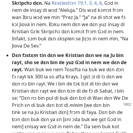
Skripchɔ dɛn.
Na
Rɛvɛleshɔn 19:1,
3, 4,
6
, Gɔd in
nem de insay di wɔd “Aleluja.” Dis wɔd kɔmɔt frɔm
wan Ibru wɔd we min “Prez Ja.” “Ja” na di shɔt we fɔ
kɔl Jiova in nem. Bɔku nem dɛn we dɛn yuz insay di
Kristian Grik Skripchɔ dɛn kɔmɔt frɔm Gɔd in nem.
Infakt, sɔm buk dɛn ɛksplen se Jizɔs in nem min, “Na
Jiova De Sev.”
Dɛn fɔstɛm tin dɛn we Kristian dɛn we na Ju bin
rayt, sho se dɛn bin de yuz Gɔd in nem we dɛn de
rayt.
Wan buk we nem Tosɛfta na buk we dɛn dɔn
fɔ rayt lɛk 300 ia so afta Krays. I gɛt ɔl di lɔ dɛn we
dɛn nɔ bin rayt. We i bin de tɔk bɔt di tin dɛn we
Kristian dɛn rayt we dɛn bɔn di de fɔ di Sabat, i bin
se: “Dɛn nɔ bin pul di buk dɛn bɔt di Wan dɛn We De
Prich ɛn di buk dɛn
bɔt di
minim
[we dɛn bin
tink se na Ju Kristian dɛn] frɔm di faya. Dɛn bin de
bɔn dɛn buk dɛn ya ɛn [ɛni ɔda buk we gɛt Gɔd in
nem] ɛnisay we Gɔd in nem de.” Da sem buk kot