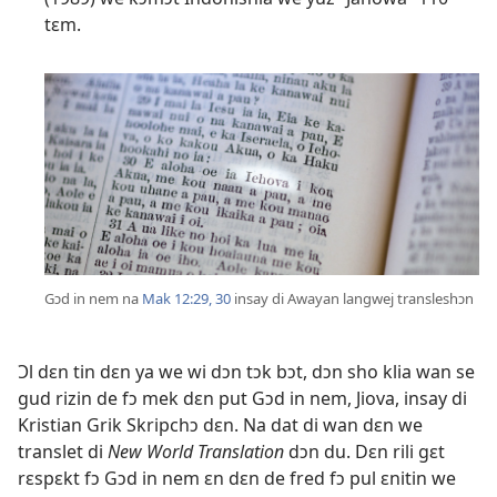
tɛm.
Gɔd in nem na
Mak 12:29, 30
insay di Awayan langwej transleshɔn
Ɔl dɛn tin dɛn ya we wi dɔn tɔk bɔt, dɔn sho klia wan se
gud rizin de fɔ mek dɛn put Gɔd in nem, Jiova, insay di
Kristian Grik Skripchɔ dɛn. Na dat di wan dɛn we
translet di
New World Translation
dɔn du. Dɛn rili gɛt
rɛspɛkt fɔ Gɔd in nem ɛn dɛn de fred fɔ pul ɛnitin we