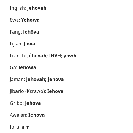
Inglish:
Jehovah
Ɛwɛ:
Yehowa
Fang:
Jehôva
Fijian:
Jiova
Frɛnch:
Jéhovah; IHVH; yhwh
Ga:
Iehowa
Jaman:
Jehovah; Jehova
Jibario (Kɛrɛwo):
Iehova
Gribo:
Jehova
Awaian:
Iehova
Ibru:
יהוה