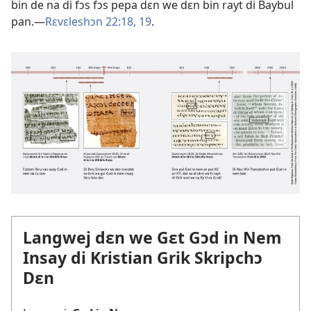
bin de na di fɔs fɔs pepa dɛn we dɛn bin rayt di Baybul
pan.—
Rɛvɛleshɔn 22:18, 19
.
Langwej dɛn we Gɛt Gɔd in Nem
Insay di Kristian Grik Skripchɔ
Dɛn