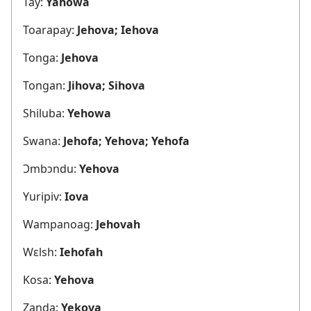
Tay:
Yahowa
Toarapay:
Jehova; Iehova
Tonga:
Jehova
Tongan:
Jihova; Sihova
Shiluba:
Yehowa
Swana:
Jehofa; Yehova; Yehofa
Ɔmbɔndu:
Yehova
Yuripiv:
Iova
Wampanoag:
Jehovah
Wɛlsh:
Iehofah
Kosa:
Yehova
Zanda:
Yekova