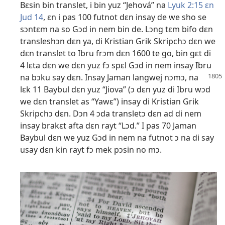
Bɛsin bin translet, i bin yuz “Jehová” na
Lyuk 2:15 ɛn
Jud 14
, ɛn i pas 100 futnot dɛn insay de we sho se
sɔntɛm na so Gɔd in nem bin de. Lɔng tɛm bifo dɛn
transleshɔn dɛn ya, di Kristian Grik Skripchɔ dɛn we
dɛn translet to Ibru frɔm dɛn 1600 te go, bin gɛt di
4 lɛta dɛn we dɛn yuz fɔ spɛl Gɔd in nem insay Ibru
na bɔku say dɛn. Insay Jaman
langwej nɔmɔ, na
lɛk 11 Baybul dɛn yuz “Jiova” (ɔ dɛn yuz di Ibru wɔd
we dɛn translet as “Yawɛ”) insay di Kristian Grik
Skripchɔ dɛn. Dɔn 4 ɔda transletɔ dɛn ad di nem
insay brakɛt afta dɛn rayt “Lɔd.” I pas 70 Jaman
Baybul dɛn we yuz Gɔd in nem na futnot ɔ na di say
usay dɛn kin rayt fɔ mek pɔsin no mɔ.