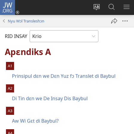
JW.ORG
Lɔg
In
Chenj
Fɛn
SH
(opens
di
JW.ORG
DI
Nyu Wɔl Transleshɔn
new
langwej
MƐ
window)
fɔ
RID INSAY
di
wɛbsayt
Apɛndiks A
A1
Prinsipul dɛn we Dɛn Yuz fɔ Translet di Baybul
A2
Di Tin dɛn we De Insay Dis Baybul
A3
Aw Wi Gɛt di Baybul?
A4