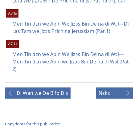
Leta We Jizɔs Bin De Prich na di Ist Pat na di Jɔdan
A7-G
Men Tin dɛn we Apin We Jizɔs Bin De na di Wɔl—Di
Las Tɛm we Jizɔs Prich na Jerusɛlɛm (Pat 1)
A7-H
Men Tin dɛn we Apin We Jizɔs Bin De na di Wɔl—
Men Tin dɛn we Apin we Jizɔs Bin De na di Wɔl (Pat
2)
Di Wan we De Bifo Dis
Nɛks
Copyrights for this publication