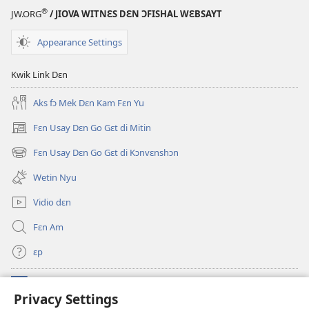
Nyu
Oli
®
JW.ORG
/ JIOVA WITNƐS DƐN ƆFISHAL WƐBSAYT
Wɔl
Skripchɔ
Transleshɔn
Dɛn
Appearance Settings
fɔ
di
Kwik Link Dɛn
Oli
Skripchɔ
Aks fɔ Mek Dɛn Kam Fɛn Yu
Dɛn
Fɛn Usay Dɛn Go Gɛt di Mitin
(opens
new
Fɛn Usay Dɛn Go Gɛt di Kɔnvɛnshɔn
(opens
window)
new
Wetin Nyu
window)
Vidio dɛn
Fɛn Am
ɛp
Kɔntribyushɔn Dɛn
(opens
Privacy Settings
new