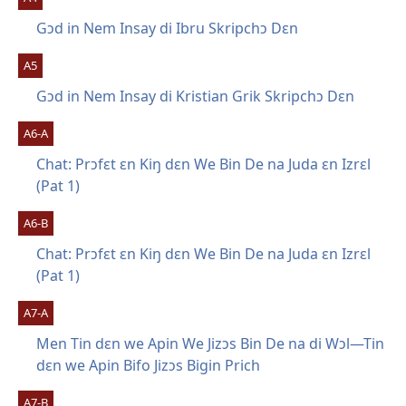
Gɔd in Nem Insay di Ibru Skripchɔ Dɛn
A5
Gɔd in Nem Insay di Kristian Grik Skripchɔ Dɛn
A6-A
Chat: Prɔfɛt ɛn Kiŋ dɛn We Bin De na Juda ɛn Izrɛl
(Pat 1)
A6-B
Chat: Prɔfɛt ɛn Kiŋ dɛn We Bin De na Juda ɛn Izrɛl
(Pat 1)
A7-A
Men Tin dɛn we Apin We Jizɔs Bin De na di Wɔl—Tin
dɛn we Apin Bifo Jizɔs Bigin Prich
A7-B