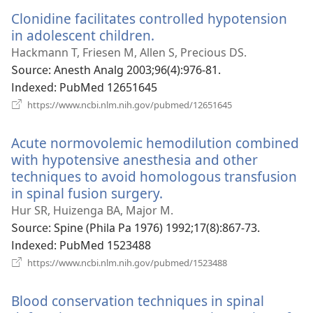
운
Clonidine facilitates controlled hypotension
창
열
in adolescent children.
(새
기)
로
Hackmann T, Friesen M, Allen S, Precious DS.
운
Source
‎: Anesth Analg 2003;96(4):976-81.
창
Indexed
‎: PubMed 12651645
열
(새
https://www.ncbi.nlm.nih.gov/pubmed/12651645
로
기)
운
Acute normovolemic hemodilution combined
창
열
with hypotensive anesthesia and other
기)
techniques to avoid homologous transfusion
in spinal fusion surgery.
(새
로
Hur SR, Huizenga BA, Major M.
운
Source
‎: Spine (Phila Pa 1976) 1992;17(8):867-73.
창
Indexed
‎: PubMed 1523488
열
(새
https://www.ncbi.nlm.nih.gov/pubmed/1523488
로
기)
운
Blood conservation techniques in spinal
창