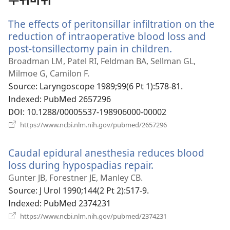
기)
The effects of peritonsillar infiltration on the
reduction of intraoperative blood loss and
post-tonsillectomy pain in children.
(새
로
Broadman LM, Patel RI, Feldman BA, Sellman GL,
운
Milmoe G, Camilon F.
창
Source
‎: Laryngoscope 1989;99(6 Pt 1):578-81.
열
Indexed
‎: PubMed 2657296
기)
DOI
‎: 10.1288/00005537-198906000-00002
(새
https://www.ncbi.nlm.nih.gov/pubmed/2657296
로
운
Caudal epidural anesthesia reduces blood
창
열
loss during hypospadias repair.
(새
기)
로
Gunter JB, Forestner JE, Manley CB.
운
Source
‎: J Urol 1990;144(2 Pt 2):517-9.
창
Indexed
‎: PubMed 2374231
열
(새
https://www.ncbi.nlm.nih.gov/pubmed/2374231
로
기)