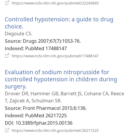
기)
(새
https://www.ncbi.nlm.nih.gov/pubmed/22243693
로
운
Controlled hypotension: a guide to drug
창
열
choice.
(새
기)
로
Degoute CS.
운
Source
‎: Drugs 2007;67(7):1053-76.
창
Indexed
‎: PubMed 17488147
열
(새
https://www.ncbi.nlm.nih.gov/pubmed/17488147
로
기)
운
Evaluation of sodium nitroprusside for
창
열
controlled hypotension in children during
기)
surgery.
(새
로
Drover DR, Hammer GB, Barrett JS, Cohane CA, Reece
운
T, Zajicek A, Schulman SR.
창
Source
‎: Front Pharmacol 2015;6:136.
열
Indexed
‎: PubMed 26217225
기)
DOI
‎: 10.3389/fphar.2015.00136
(새
https://www.ncbi.nlm.nih.gov/pubmed/26217225