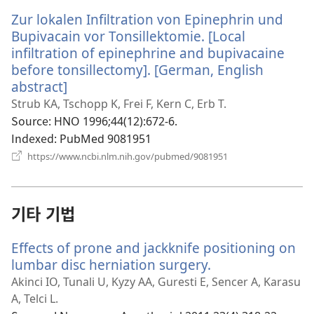
운
Zur lokalen Infiltration von Epinephrin und
창
열
Bupivacain vor Tonsillektomie. [Local
기)
infiltration of epinephrine and bupivacaine
before tonsillectomy]. [German, English
abstract]
(새
로
Strub KA, Tschopp K, Frei F, Kern C, Erb T.
운
Source
‎: HNO 1996;44(12):672-6.
창
Indexed
‎: PubMed 9081951
열
(새
https://www.ncbi.nlm.nih.gov/pubmed/9081951
로
기)
운
창
열
기타 기법
기)
Effects of prone and jackknife positioning on
lumbar disc herniation surgery.
(새
로
Akinci IO, Tunali U, Kyzy AA, Guresti E, Sencer A, Karasu
운
A, Telci L.