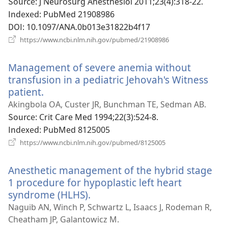
창
Source
‎: J Neurosurg Anesthesiol 2011;23(4):318-22.
열
Indexed
‎: PubMed 21908986
기)
DOI
‎: 10.1097/ANA.0b013e31822b4f17
(새
https://www.ncbi.nlm.nih.gov/pubmed/21908986
로
운
Management of severe anemia without
창
열
transfusion in a pediatric Jehovah's Witness
기)
patient.
(새
로
Akingbola OA, Custer JR, Bunchman TE, Sedman AB.
운
Source
‎: Crit Care Med 1994;22(3):524-8.
창
Indexed
‎: PubMed 8125005
열
(새
https://www.ncbi.nlm.nih.gov/pubmed/8125005
로
기)
운
Anesthetic management of the hybrid stage
창
열
1 procedure for hypoplastic left heart
기)
syndrome (HLHS).
(새
로
Naguib AN, Winch P, Schwartz L, Isaacs J, Rodeman R,
운
Cheatham JP, Galantowicz M.