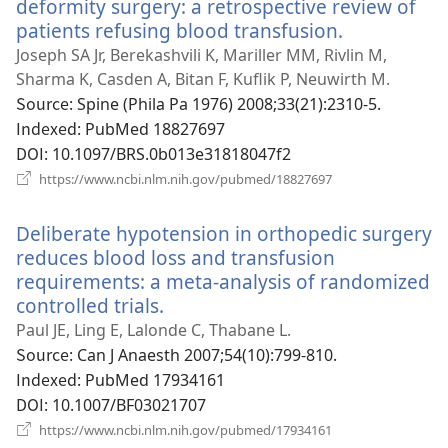
열
deformity surgery: a retrospective review of
기)
patients refusing blood transfusion.
(새
로
Joseph SA Jr, Berekashvili K, Mariller MM, Rivlin M,
운
Sharma K, Casden A, Bitan F, Kuflik P, Neuwirth M.
창
Source
‎: Spine (Phila Pa 1976) 2008;33(21):2310-5.
열
Indexed
‎: PubMed 18827697
기)
DOI
‎: 10.1097/BRS.0b013e31818047f2
(새
https://www.ncbi.nlm.nih.gov/pubmed/18827697
로
운
Deliberate hypotension in orthopedic surgery
창
열
reduces blood loss and transfusion
기)
requirements: a meta-analysis of randomized
controlled trials.
(새
로
Paul JE, Ling E, Lalonde C, Thabane L.
운
Source
‎: Can J Anaesth 2007;54(10):799-810.
창
Indexed
‎: PubMed 17934161
열
DOI
‎: 10.1007/BF03021707
기)
(새
https://www.ncbi.nlm.nih.gov/pubmed/17934161
로