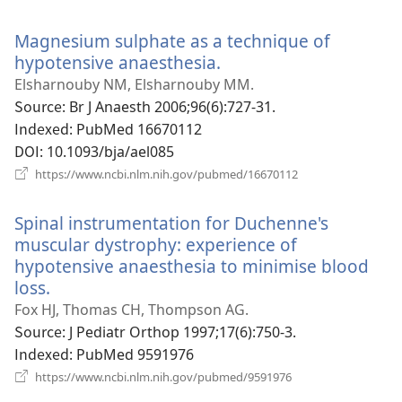
로
운
Magnesium sulphate as a technique of
창
열
hypotensive anaesthesia.
(새
기)
로
Elsharnouby NM, Elsharnouby MM.
운
Source
‎: Br J Anaesth 2006;96(6):727-31.
창
Indexed
‎: PubMed 16670112
열
DOI
‎: 10.1093/bja/ael085
기)
(새
https://www.ncbi.nlm.nih.gov/pubmed/16670112
로
운
Spinal instrumentation for Duchenne's
창
열
muscular dystrophy: experience of
기)
hypotensive anaesthesia to minimise blood
loss.
(새
로
Fox HJ, Thomas CH, Thompson AG.
운
Source
‎: J Pediatr Orthop 1997;17(6):750-3.
창
Indexed
‎: PubMed 9591976
열
(새
https://www.ncbi.nlm.nih.gov/pubmed/9591976
로
기)