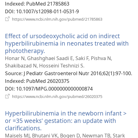
창
Indexed
‎: PubMed 21785863
열
DOI
‎: 10.1007/s12098-011-0531-9
기)
(새
https://www.ncbi.nlm.nih.gov/pubmed/21785863
로
운
Effect of ursodeoxycholic acid on indirect
창
열
hyperbilirubinemia in neonates treated with
기)
phototherapy.
(새
로
Honar N, Ghashghaei Saadi E, Saki F, Pishva N,
운
Shakibazad N, Hosseini Teshnizi S.
창
Source
‎: J Pediatr Gastroenterol Nutr 2016;62(1):97-100.
열
Indexed
‎: PubMed 26020375
기)
DOI
‎: 10.1097/MPG.0000000000000874
(새
https://www.ncbi.nlm.nih.gov/pubmed/26020375
로
운
Hyperbilirubinemia in the newborn infant >
창
열
or =35 weeks' gestation: an update with
기)
clarifications.
(새
로
Maisels MJ, Bhutani VK, Bogen D, Newman TB, Stark