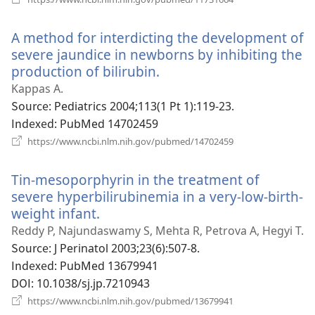
로
기)
운
A method for interdicting the development of
창
열
severe jaundice in newborns by inhibiting the
기)
production of bilirubin.
(새
로
Kappas A.
운
Source
‎: Pediatrics 2004;113(1 Pt 1):119-23.
창
Indexed
‎: PubMed 14702459
열
(새
https://www.ncbi.nlm.nih.gov/pubmed/14702459
로
기)
운
Tin-mesoporphyrin in the treatment of
창
열
severe hyperbilirubinemia in a very-low-birth-
기)
weight infant.
(새
로
Reddy P, Najundaswamy S, Mehta R, Petrova A, Hegyi T.
운
Source
‎: J Perinatol 2003;23(6):507-8.
창
Indexed
‎: PubMed 13679941
열
DOI
‎: 10.1038/sj.jp.7210943
기)
(새
https://www.ncbi.nlm.nih.gov/pubmed/13679941
로