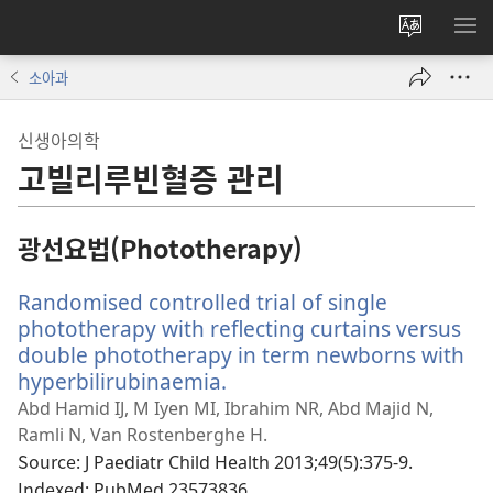
사이트
메
언어
보
소아과
변경
신생아의학
고빌리루빈혈증 관리
광선요법(Phototherapy)
Randomised controlled trial of single
phototherapy with reflecting curtains versus
double phototherapy in term newborns with
hyperbilirubinaemia.
(새
로
Abd Hamid IJ, M Iyen MI, Ibrahim NR, Abd Majid N,
운
Ramli N, Van Rostenberghe H.
창
Source
‎: J Paediatr Child Health 2013;49(5):375-9.
열
Indexed
‎: PubMed 23573836