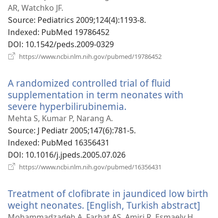
운
AR, Watchko JF.
창
Source
‎: Pediatrics 2009;124(4):1193-8.
열
Indexed
‎: PubMed 19786452
기)
DOI
‎: 10.1542/peds.2009-0329
(새
https://www.ncbi.nlm.nih.gov/pubmed/19786452
로
운
A randomized controlled trial of fluid
창
열
supplementation in term neonates with
기)
severe hyperbilirubinemia.
(새
로
Mehta S, Kumar P, Narang A.
운
Source
‎: J Pediatr 2005;147(6):781-5.
창
Indexed
‎: PubMed 16356431
열
DOI
‎: 10.1016/j.jpeds.2005.07.026
기)
(새
https://www.ncbi.nlm.nih.gov/pubmed/16356431
로
운
Treatment of clofibrate in jaundiced low birth
창
열
weight neonates. [English, Turkish abstract]
(새
기)
로
Mohammadzadeh A, Farhat AS, Amiri R, Esmaely H,