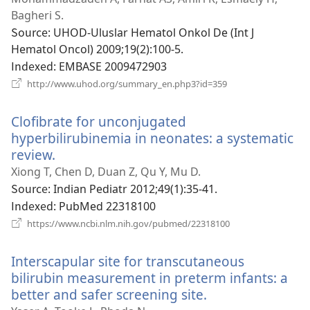
운
Bagheri S.
창
Source
‎: UHOD-Uluslar Hematol Onkol De (Int J
열
Hematol Oncol) 2009;19(2):100-5.
기)
Indexed
‎: EMBASE 2009472903
(새
http://www.uhod.org/summary_en.php3?id=359
로
운
Clofibrate for unconjugated
창
열
hyperbilirubinemia in neonates: a systematic
기)
review.
(새
로
Xiong T, Chen D, Duan Z, Qu Y, Mu D.
운
Source
‎: Indian Pediatr 2012;49(1):35-41.
창
Indexed
‎: PubMed 22318100
열
(새
https://www.ncbi.nlm.nih.gov/pubmed/22318100
로
기)
운
Interscapular site for transcutaneous
창
열
bilirubin measurement in preterm infants: a
기)
better and safer screening site.
(새