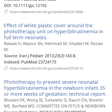
기)
DOI
‎: 10.1111/jpc.12192
(새
https://www.ncbi.nlm.nih.gov/pubmed/23573836
로
운
Effect of white plastic cover around the
창
열
phototherapy unit on hyperbilirubinemia in
기)
full term neonates.
(새
로
Babaei H, Alipour AA, Hemmati M, Ghaderi M, Rezaei
운
M.
창
Source
‎: Iran J Pediatr 2013;23(2):143-8.
열
Indexed
‎: PubMed 23724173
기)
(새
https://www.ncbi.nlm.nih.gov/pubmed/23724173
로
운
Phototherapy to prevent severe neonatal
창
열
hyperbilirubinemia in the newborn infant 35
기)
or more weeks of gestation: technical report.
(
로
Bhutani VK, Wong RJ, Turkewitz D, Rauch DA, Mowitz
운
ME, Barfield WD; COMMITTEE ON FETUS & NEWBORN
창