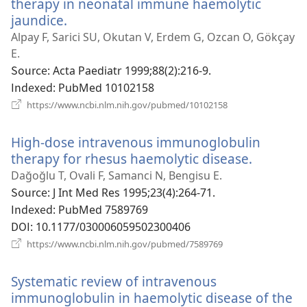
therapy in neonatal immune haemolytic
jaundice.
(새
로
Alpay F, Sarici SU, Okutan V, Erdem G, Ozcan O, Gökçay
운
E.
창
Source
‎: Acta Paediatr 1999;88(2):216-9.
열
Indexed
‎: PubMed 10102158
기)
(새
https://www.ncbi.nlm.nih.gov/pubmed/10102158
로
운
High-dose intravenous immunoglobulin
창
열
therapy for rhesus haemolytic disease.
(새
기)
로
Dağoğlu T, Ovali F, Samanci N, Bengisu E.
운
Source
‎: J Int Med Res 1995;23(4):264-71.
창
Indexed
‎: PubMed 7589769
열
DOI
‎: 10.1177/030006059502300406
기)
(새
https://www.ncbi.nlm.nih.gov/pubmed/7589769
로
운
Systematic review of intravenous
창
열
immunoglobulin in haemolytic disease of the
기)