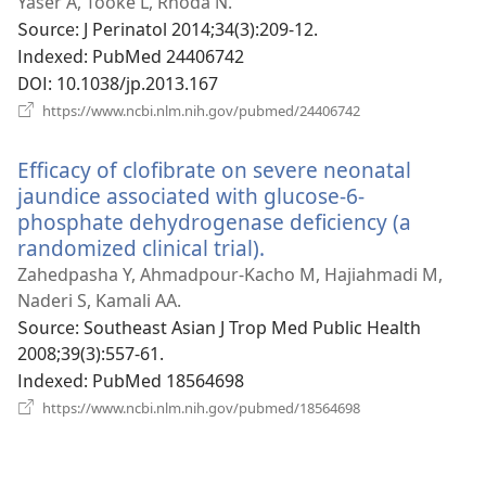
로
Yaser A, Tooke L, Rhoda N.
운
Source
‎: J Perinatol 2014;34(3):209-12.
창
Indexed
‎: PubMed 24406742
열
DOI
‎: 10.1038/jp.2013.167
기)
(새
https://www.ncbi.nlm.nih.gov/pubmed/24406742
로
운
Efficacy of clofibrate on severe neonatal
창
열
jaundice associated with glucose-6-
기)
phosphate dehydrogenase deficiency (a
randomized clinical trial).
(새
로
Zahedpasha Y, Ahmadpour-Kacho M, Hajiahmadi M,
운
Naderi S, Kamali AA.
창
Source
‎: Southeast Asian J Trop Med Public Health
열
2008;39(3):557-61.
기)
Indexed
‎: PubMed 18564698
(새
https://www.ncbi.nlm.nih.gov/pubmed/18564698
로
운
창
열