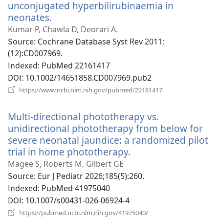
열
unconjugated hyperbilirubinaemia in
기)
neonates.
(새
로
Kumar P, Chawla D, Deorari A.
운
Source
‎: Cochrane Database Syst Rev 2011;
창
(12):CD007969.
열
Indexed
‎: PubMed 22161417
기)
DOI
‎: 10.1002/14651858.CD007969.pub2
(새
https://www.ncbi.nlm.nih.gov/pubmed/22161417
로
운
Multi-directional phototherapy vs.
창
열
unidirectional phototherapy from below for
기)
severe neonatal jaundice: a randomized pilot
trial in home phototherapy.
(새
로
Magee S, Roberts M, Gilbert GE
운
Source
‎: Eur J Pediatr 2026;185(5):260.
창
Indexed
‎: PubMed 41975040
열
DOI
‎: 10.1007/s00431-026-06924-4
기)
(새
https://pubmed.ncbi.nlm.nih.gov/41975040/