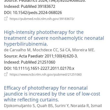
Source
‎: Pediatrics 2024;154(3):e2024068026.
열
Indexed
‎: PubMed 39183672
기
DOI
‎: 10.1542/peds.2024-068026
(새
https://pubmed.ncbi.nlm.nih.gov/39183672/
로
운
High-intensity phototherapy for the
창
열
treatment of severe nonhaemolytic neonatal
기)
hyperbilirubinemia.
(새
로
de Carvalho M, Mochdece CC, Sá CA, Moreira ME.
운
Source
‎: Acta Paediatr 2011;100(4):620-3.
창
Indexed
‎: PubMed 21251060
열
DOI
‎: 10.1111/j.1651-2227.2011.02170.x
기)
(새
https://www.ncbi.nlm.nih.gov/pubmed/21251060
로
운
Efficacy of phototherapy for neonatal
창
열
jaundice is increased by the use of low-cost
기)
white reflecting curtains.
(새
로
Djokomuljanto S, Quah BS, Surini Y, Noraida R, Ismail