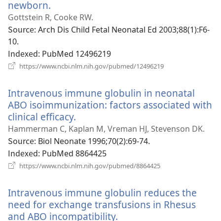
newborn.
(새
로
Gottstein R, Cooke RW.
운
Source
‎: Arch Dis Child Fetal Neonatal Ed 2003;88(1):F6-
창
10.
열
Indexed
‎: PubMed 12496219
기)
(새
https://www.ncbi.nlm.nih.gov/pubmed/12496219
로
운
Intravenous immune globulin in neonatal
창
열
ABO isoimmunization: factors associated with
기)
clinical efficacy.
(새
로
Hammerman C, Kaplan M, Vreman HJ, Stevenson DK.
운
Source
‎: Biol Neonate 1996;70(2):69-74.
창
Indexed
‎: PubMed 8864425
열
(새
https://www.ncbi.nlm.nih.gov/pubmed/8864425
로
기)
운
Intravenous immune globulin reduces the
창
열
need for exchange transfusions in Rhesus
기)
and ABO incompatibility.
(새