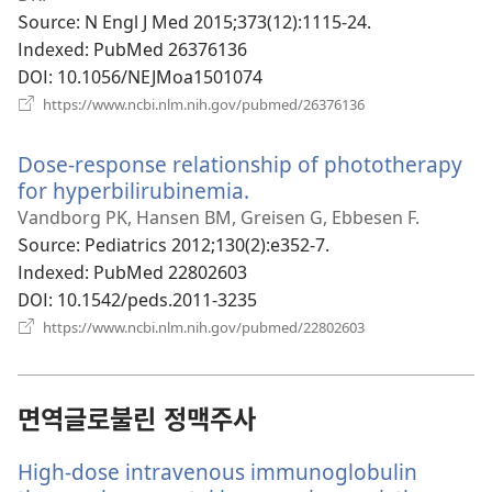
열
Source
‎: N Engl J Med 2015;373(12):1115-24.
기)
Indexed
‎: PubMed 26376136
DOI
‎: 10.1056/NEJMoa1501074
(새
https://www.ncbi.nlm.nih.gov/pubmed/26376136
로
운
Dose-response relationship of phototherapy
창
열
for hyperbilirubinemia.
(새
기)
로
Vandborg PK, Hansen BM, Greisen G, Ebbesen F.
운
Source
‎: Pediatrics 2012;130(2):e352-7.
창
Indexed
‎: PubMed 22802603
열
DOI
‎: 10.1542/peds.2011-3235
기)
(새
https://www.ncbi.nlm.nih.gov/pubmed/22802603
로
운
창
열
면역글로불린 정맥주사
기)
High-dose intravenous immunoglobulin