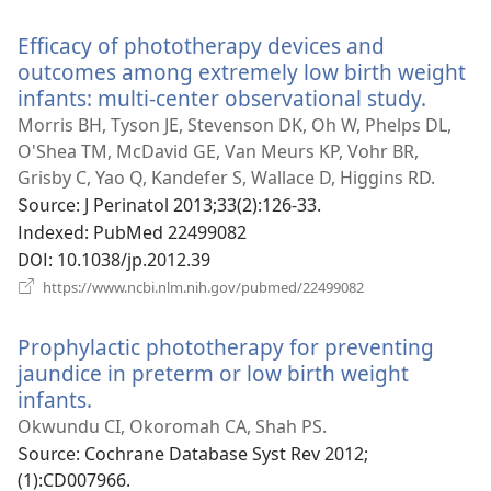
로
운
Efficacy of phototherapy devices and
창
열
outcomes among extremely low birth weight
기)
infants: multi-center observational study.
(새
로
Morris BH, Tyson JE, Stevenson DK, Oh W, Phelps DL,
운
O'Shea TM, McDavid GE, Van Meurs KP, Vohr BR,
창
Grisby C, Yao Q, Kandefer S, Wallace D, Higgins RD.
열
Source
‎: J Perinatol 2013;33(2):126-33.
기)
Indexed
‎: PubMed 22499082
DOI
‎: 10.1038/jp.2012.39
(새
https://www.ncbi.nlm.nih.gov/pubmed/22499082
로
운
Prophylactic phototherapy for preventing
창
열
jaundice in preterm or low birth weight
기)
infants.
(새
로
Okwundu CI, Okoromah CA, Shah PS.
운
Source
‎: Cochrane Database Syst Rev 2012;
창
(1):CD007966.