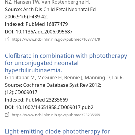
운
NZ, Hansen TW, Van Rostenberghe H.
창
Source
‎: Arch Dis Child Fetal Neonatal Ed
열
2006;91(6):F439-42.
기)
Indexed
‎: PubMed 16877479
DOI
‎: 10.1136/adc.2006.095687
(새
https://www.ncbi.nlm.nih.gov/pubmed/16877479
로
운
Clofibrate in combination with phototherapy
창
열
for unconjugated neonatal
기)
hyperbilirubinaemia.
(새
로
Gholitabar M, McGuire H, Rennie J, Manning D, Lai R.
운
Source
‎: Cochrane Database Syst Rev 2012;
창
(12):CD009017.
열
Indexed
‎: PubMed 23235669
기)
DOI
‎: 10.1002/14651858.CD009017.pub2
(새
https://www.ncbi.nlm.nih.gov/pubmed/23235669
로
운
Light-emitting diode phototherapy for
창