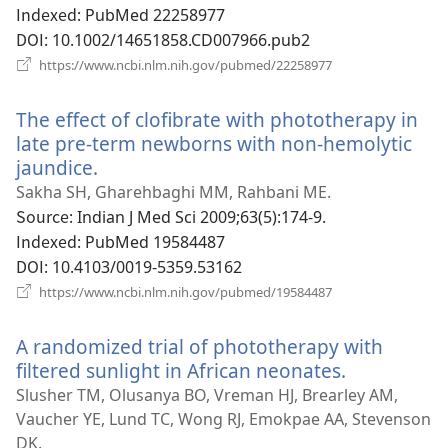
열
Indexed
‎: PubMed 22258977
기)
DOI
‎: 10.1002/14651858.CD007966.pub2
(새
https://www.ncbi.nlm.nih.gov/pubmed/22258977
로
운
The effect of clofibrate with phototherapy in
창
열
late pre-term newborns with non-hemolytic
기)
jaundice.
(새
로
Sakha SH, Gharehbaghi MM, Rahbani ME.
운
Source
‎: Indian J Med Sci 2009;63(5):174-9.
창
Indexed
‎: PubMed 19584487
열
DOI
‎: 10.4103/0019-5359.53162
기)
(새
https://www.ncbi.nlm.nih.gov/pubmed/19584487
로
운
A randomized trial of phototherapy with
창
열
filtered sunlight in African neonates.
(새
기)
로
Slusher TM, Olusanya BO, Vreman HJ, Brearley AM,
운
Vaucher YE, Lund TC, Wong RJ, Emokpae AA, Stevenson
창
DK.