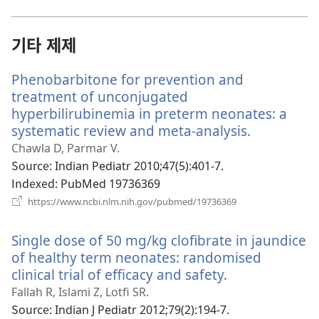
운
창
열
기타 제제
기)
Phenobarbitone for prevention and
treatment of unconjugated
hyperbilirubinemia in preterm neonates: a
systematic review and meta-analysis.
(새
로
Chawla D, Parmar V.
운
Source
‎: Indian Pediatr 2010;47(5):401-7.
창
Indexed
‎: PubMed 19736369
열
(새
https://www.ncbi.nlm.nih.gov/pubmed/19736369
로
기)
운
Single dose of 50 mg/kg clofibrate in jaundice
창
열
of healthy term neonates: randomised
기)
clinical trial of efficacy and safety.
(새
로
Fallah R, Islami Z, Lotfi SR.
운
Source
‎: Indian J Pediatr 2012;79(2):194-7.