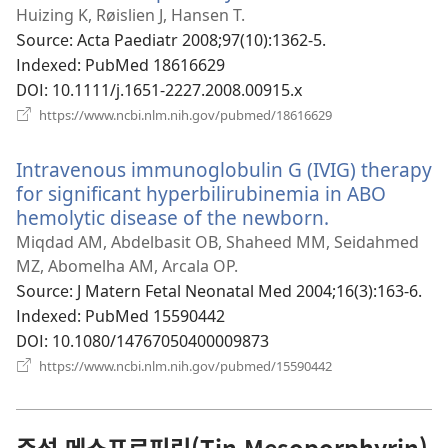
로
Huizing K, Røislien J, Hansen T.
운
Source
‎: Acta Paediatr 2008;97(10):1362-5.
창
Indexed
‎: PubMed 18616629
열
DOI
‎: 10.1111/j.1651-2227.2008.00915.x
기)
(새
https://www.ncbi.nlm.nih.gov/pubmed/18616629
로
운
Intravenous immunoglobulin G (IVIG) therapy
창
열
for significant hyperbilirubinemia in ABO
기)
hemolytic disease of the newborn.
(새
로
Miqdad AM, Abdelbasit OB, Shaheed MM, Seidahmed
운
MZ, Abomelha AM, Arcala OP.
창
Source
‎: J Matern Fetal Neonatal Med 2004;16(3):163-6.
열
Indexed
‎: PubMed 15590442
기)
DOI
‎: 10.1080/14767050400009873
(새
https://www.ncbi.nlm.nih.gov/pubmed/15590442
로
운
창
열
주석 메소포르피린(Tin Mesoporphyrin)