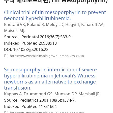
기)
Clinical trial of tin mesoporphyrin to prevent
neonatal hyperbilirubinemia.
(새
로
Bhutani VK, Poland R, Meloy LD, Hegyi T, Fanaroff AA,
운
Maisels MJ.
창
Source
‎: J Perinatol 2016;36(7):533-9.
열
Indexed
‎: PubMed 26938918
기)
DOI
‎: 10.1038/jp.2016.22
(새
https://www.ncbi.nlm.nih.gov/pubmed/26938918
로
운
Sn-mesoporphyrin interdiction of severe
창
열
hyperbilirubinemia in Jehovah's Witness
기)
newborns as an alternative to exchange
transfusion.
(새
로
Kappas A, Drummond GS, Munson DP, Marshall JR.
운
Source
‎: Pediatrics 2001;108(6):1374-7.
창
Indexed
‎: PubMed 11731664
열
(새
https://www.ncbi.nlm.nih.gov/pubmed/11731664