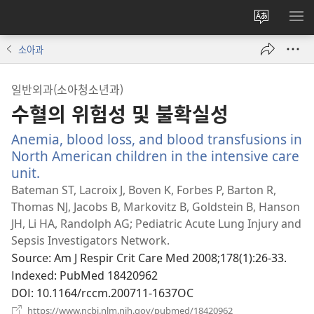
사이트
메
언어
보
소아과
변경
일반외과(소아청소년과)
수혈의 위험성 및 불확실성
Anemia, blood loss, and blood transfusions in
North American children in the intensive care
unit.
(새
로
Bateman ST, Lacroix J, Boven K, Forbes P, Barton R,
운
Thomas NJ, Jacobs B, Markovitz B, Goldstein B, Hanson
창
JH, Li HA, Randolph AG; Pediatric Acute Lung Injury and
열
Sepsis Investigators Network.
기)
Source
‎: Am J Respir Crit Care Med 2008;178(1):26-33.
Indexed
‎: PubMed 18420962
DOI
‎: 10.1164/rccm.200711-1637OC
(새
https://www.ncbi.nlm.nih.gov/pubmed/18420962