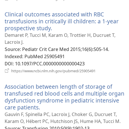
로
운
Clinical outcomes associated with RBC
창
열
transfusions in critically ill children: a 1-year
기)
prospective study.
(새
로
Demaret P, Tucci M, Karam O, Trottier H, Ducruet T,
운
Lacroix J.
창
Source
‎: Pediatr Crit Care Med 2015;16(6):505-14.
열
Indexed
‎: PubMed 25905491
기)
DOI
‎: 10.1097/PCC.0000000000000423
(새
https://www.ncbi.nlm.nih.gov/pubmed/25905491
로
운
Association between length of storage of
창
열
transfused red blood cells and multiple organ
기)
dysfunction syndrome in pediatric intensive
care patients.
(새
로
Gauvin F, Spinella PC, Lacroix J, Choker G, Ducruet T,
운
Karam O, Hébert PC, Hutchison JS, Hume HA, Tucci M.
창
Source
‎: Transfusion 2010;50(9):1902-13.