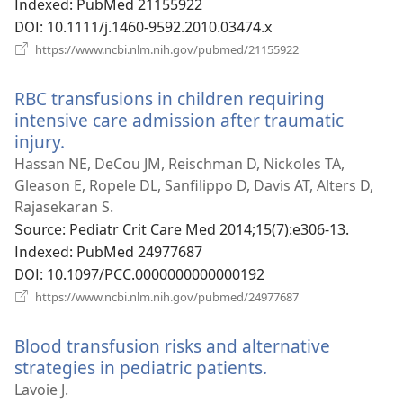
창
Indexed
‎: PubMed 21155922
열
DOI
‎: 10.1111/j.1460-9592.2010.03474.x
기)
(새
https://www.ncbi.nlm.nih.gov/pubmed/21155922
로
운
RBC transfusions in children requiring
창
열
intensive care admission after traumatic
기)
injury.
(새
로
Hassan NE, DeCou JM, Reischman D, Nickoles TA,
운
Gleason E, Ropele DL, Sanfilippo D, Davis AT, Alters D,
창
Rajasekaran S.
열
Source
‎: Pediatr Crit Care Med 2014;15(7):e306-13.
기)
Indexed
‎: PubMed 24977687
DOI
‎: 10.1097/PCC.0000000000000192
(새
https://www.ncbi.nlm.nih.gov/pubmed/24977687
로
운
Blood transfusion risks and alternative
창
열
strategies in pediatric patients.
(새
기)
로
Lavoie J.