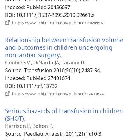
열
Indexed
‎: PubMed 20456697
기)
DOI
‎: 10.1111/j.1537-2995.2010.02661.x
(새
https://www.ncbi.nlm.nih.gov/pubmed/20456697
로
운
Relationship between transfusion volume
창
열
and outcomes in children undergoing
기)
noncardiac surgery.
(새
로
Goobie SM, DiNardo JA, Faraoni D.
운
Source
‎: Transfusion 2016;56(10):2487-94.
창
Indexed
‎: PubMed 27401674
열
DOI
‎: 10.1111/trf.13732
기)
(새
https://www.ncbi.nlm.nih.gov/pubmed/27401674
로
운
Serious hazards of transfusion in children
창
열
(SHOT).
(새
기)
로
Harrison E, Bolton P.
운
Source
‎: Paediatr Anaesth 2011;21(1):10-3.