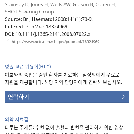
로
Stainsby D, Jones H, Wells AW, Gibson B, Cohen H;
운
SHOT Steering Group.
창
Source
‎: Br J Haematol 2008;141(1):73-9.
열
Indexed
‎: PubMed 18324969
기)
DOI
‎: 10.1111/j.1365-2141.2008.07022.x
(새
https://www.ncbi.nlm.nih.gov/pubmed/18324969
로
운
창
열
병원 교섭 위원회(HLC)
기)
여호와의 증인은 증인 환자를 치료하는 임상의에게 무료로
지원을 제공합니다. 해당 지역 담당자에게 연락해 보십시오.
연락하기
의학 자료집
다루는 주제들: 수혈 없이 출혈과 빈혈을 관리하기 위한 임상