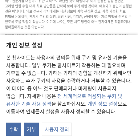
의료 전문가를 대신하기 위한 목적으로 마련된 것도 아닙니다. 여기 인용된 임상 문헌은
고려할 만한 수혈 대체 치료 방안들을 간략히 보여 주기 위한 것이며, 여호와의 증인이 발행한
것은 아닙니다. 의료 전문가 각자에게는 최신 정보에 계속 관심을 갖고, 사용 가능한 치료
방법을 논의하며, 환자가 본인의 질병, 희망 사항, 가치관, 신념에 맞는 치료 방법을 선택할 수
있도록 도울 책임이 있습니다. 여기에 나오는 모든 치료 방안이 어느 환자에게든 적합하거나
받아들여지는 것은 아닙니다.
환자가 유의할 점: 질병이나 치료와 관련된 문제는 항상 의사나 다른 의료 전문가의 조언을
구하십시오. 아픈 것 같다면 의사와 상담하십시오.
개인 정보 설정
본 웹사이트의 이용은 이 사이트 약관의 제약을 받습니다.
본 웹사이트는 사용자의 편의를 위해 쿠키 및 유사한 기술을
사용합니다. 일부 쿠키는 웹사이트가 작동하는 데 필요하며
거부할 수 없습니다. 귀하는 귀하의 경험을 개선하기 위해서만
보기 설정
사용하는 추가 쿠키의 사용을 수락하거나 거부할 수 있습니다.
이 데이터 중 어느 것도 판매되거나 마케팅에 사용되지
않습니다. 자세한 내용은
전 세계적으로 적용되는 쿠키 및
유사한 기술 사용 정책
을 참조하십시오.
개인 정보 설정
으로
Copyright
© 2026 Watch Tower Bible and Tract Society of Pennsylvania.
이동하여 언제든지 설정을 사용자 정의할 수 있습니다.
이용 약관
|
개인 정보 보호 정책
|
개인 정보 보호 설정
수락
거부
사용자 정의