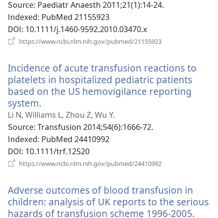
운
Source
‎: Paediatr Anaesth 2011;21(1):14-24.
창
Indexed
‎: PubMed 21155923
열
DOI
‎: 10.1111/j.1460-9592.2010.03470.x
기)
(새
https://www.ncbi.nlm.nih.gov/pubmed/21155923
로
운
Incidence of acute transfusion reactions to
창
열
platelets in hospitalized pediatric patients
기)
based on the US hemovigilance reporting
system.
(새
로
Li N, Williams L, Zhou Z, Wu Y.
운
Source
‎: Transfusion 2014;54(6):1666-72.
창
Indexed
‎: PubMed 24410992
열
DOI
‎: 10.1111/trf.12520
기)
(새
https://www.ncbi.nlm.nih.gov/pubmed/24410992
로
운
Adverse outcomes of blood transfusion in
창
열
children: analysis of UK reports to the serious
기)
hazards of transfusion scheme 1996-2005.
(새