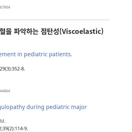
(새
467904
로
운
창
열
 파악하는 점탄성(Viscoelastic)
기)
ment in pediatric patients.
(새
로
운
29(3):352-8.
창
열
기)
(새
844864
로
운
ulopathy during pediatric major
창
열
기)
 M.
;39(2):114-9.