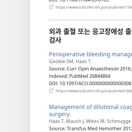
기)
https://www.ncbi.nlm.nih.gov/pubmed/15
외과 출혈 또는 응고장애성 출혈을
검사
Perioperative bleeding manage
Goobie SM, Haas T.
Source
‎: Curr Opin Anaesthesiol 2016;
Indexed
‎: PubMed 26844864
DOI
‎: 10.1097/ACO.0000000000000308
https://www.ncbi.nlm.nih.gov/pubmed/26
Management of dilutional coag
surgery.
(새
로
Haas T, Mauch J, Weiss M, Schmugge
운
Source
‎: Transfus Med Hemother 2012