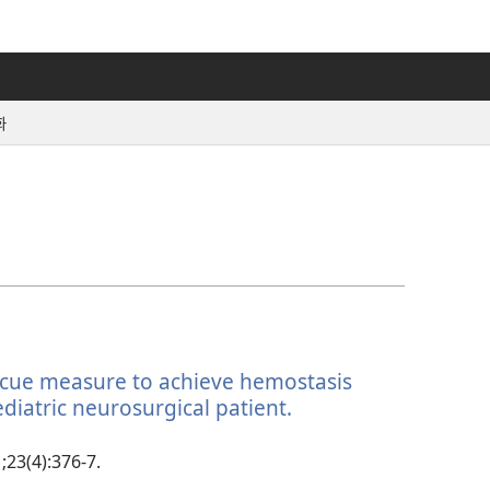
화
escue measure to achieve hemostasis
ediatric neurosurgical patient.
(새
로
운
;23(4):376-7.
창