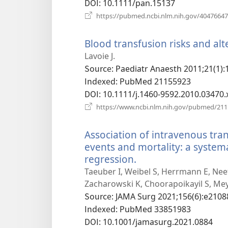
열
DOI
‎: 10.1111/pan.15137
기)
https://pubmed.ncbi.nlm.nih.gov/40476647
Blood transfusion risks and alte
Lavoie J.
Source
‎: Paediatr Anaesth 2011;21(1):
Indexed
‎: PubMed 21155923
DOI
‎: 10.1111/j.1460-9592.2010.03470.
https://www.ncbi.nlm.nih.gov/pubmed/21
Association of intravenous tr
events and mortality: a system
regression.
(새
로
Taeuber I, Weibel S, Herrmann E, Neef
운
Zacharowski K, Choorapoikayil S, M
창
Source
‎: JAMA Surg 2021;156(6):e2108
열
Indexed
‎: PubMed 33851983
기)
DOI
‎: 10.1001/jamasurg.2021.0884