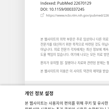
창
Indexed
‎: PubMed 22670129
열
DOI
‎: 10.1159/000337245
기)
https://www.ncbi.nlm.nih.gov/pubmed/22
본 웹사이트의 의학 부문은 주로 임상의나 다른 의료
전문가를 대신하기 위한 목적으로 마련된 것도 아닙니
아닙니다. 의료 전문가 각자에게는 최신 정보에 계속 
도울 책임이 있습니다. 여기에 나오는 모든 치료 방
환자가 유의할 점: 질병이나 치료와 관련된 문제는 
본 웹사이트의 이용은 이 사이트 약관의 제약을 받습
개인 정보 설정
보기 설정
본 웹사이트는 사용자의 편의를 위해 쿠키 및 유사한