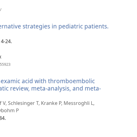
(새
/
로
운
rnative strategies in pediatric patients.
(새
창
열
로
기)
운
14-24.
창
열
x
기)
(새
155923
로
운
anexamic acid with thromboembolic
창
열
atic review, meta-analysis, and meta-
기)
 V, Schlesinger T, Kranke P, Messroghli L,
eybohm P
84.