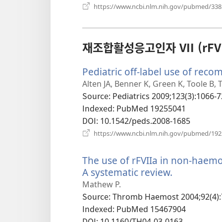
https://www.ncbi.nlm.nih.gov/pubmed/33
재조합활성응고인자 VII (rFVI
Pediatric off-label use of recom
Alten JA, Benner K, Green K, Toole B, 
Source
‎: Pediatrics 2009;123(3):1066-7
Indexed
‎: PubMed 19255041
DOI
‎: 10.1542/peds.2008-1685
https://www.ncbi.nlm.nih.gov/pubmed/19
The use of rFVIIa in non-haemop
A systematic review.
(새
로
Mathew P.
운
Source
‎: Thromb Haemost 2004;92(4):
창
Indexed
‎: PubMed 15467904
열
DOI
‎: 10.1160/TH04-03-0163