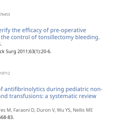
열
기)
(새
876453
로
운
rify the efficacy of pre-operative
창
열
the control of tonsillectomy bleeding.
(새
기)
로
.
운
ck Surg 2011;63(1):20-6.
창
열
기)
(새
319712
로
운
f antifibrinolytics during pediatric non-
창
열
and transfusions: a systematic review
기)
s M, Faraoni D, Duron V, Wu YS, Nellis ME
668-83.