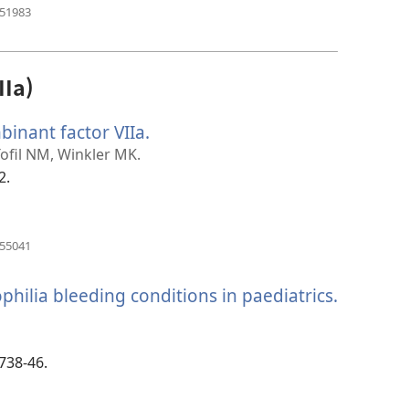
(새
851983
로
운
창
열
Ia)
기)
binant factor VIIa.
(새
로
Tofil NM, Winkler MK.
운
2.
창
열
기)
(새
255041
로
운
hilia bleeding conditions in paediatrics.
창
열
기)
738-46.