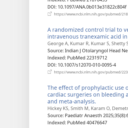
DOI
‎: 10.1097/ANA.0b013e31822c804f
https://www.ncbi.nlm.nih.gov/pubmed/21
A randomized control trial to ve
intravenous tranexamic acid in 
George A, Kumar R, Kumar S, Shetty S
Source
‎: Indian J Otolaryngol Head Ne
Indexed
‎: PubMed 22319712
DOI
‎: 10.1007/s12070-010-0095-4
https://www.ncbi.nlm.nih.gov/pubmed/22
The effect of prophylactic use o
cardiac surgeries on bleeding 
and meta-analysis.
(새
로
Hickey KS, Smith M, Karam O, Demetre
운
Source
‎: Paediatr Anaesth 2025;35(8):
창
Indexed
‎: PubMed 40476647