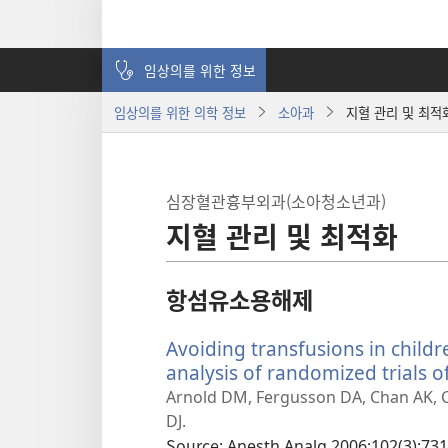
임상의를 위한 정보
임상의를 위한 의학 정보
소아과
지혈 관리 및 최적
심장혈관흉부외과(소아청소년과)
지혈 관리 및 최적화
항섬유소용해제
Avoiding transfusions in child
analysis of randomized trials o
Arnold DM, Fergusson DA, Chan AK, C
DJ.
Source
‎: Anesth Analg 2006;102(3):731