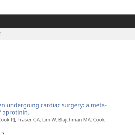
화
ren undergoing cardiac surgery: a meta-
f aprotinin.
(새
로
ook RJ, Fraser GA, Lim W, Blajchman MA, Cook
운
창
-7.