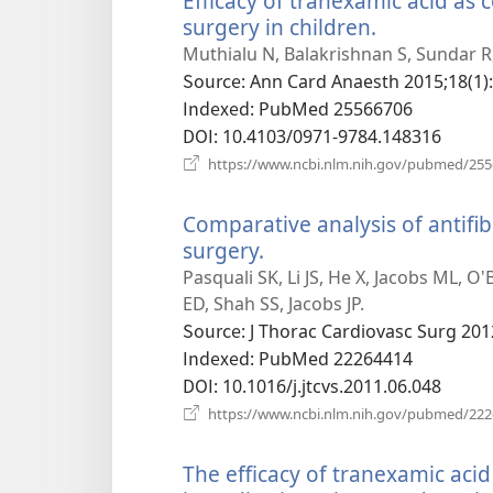
Efficacy of tranexamic acid as
surgery in children.
(새
로
Muthialu N, Balakrishnan S, Sundar R
운
Source
‎: Ann Card Anaesth 2015;18(1):
창
Indexed
‎: PubMed 25566706
열
DOI
‎: 10.4103/0971-9784.148316
기)
https://www.ncbi.nlm.nih.gov/pubmed/25
Comparative analysis of antifib
surgery.
(새
로
Pasquali SK, Li JS, He X, Jacobs ML, O
운
ED, Shah SS, Jacobs JP.
창
Source
‎: J Thorac Cardiovasc Surg 201
열
Indexed
‎: PubMed 22264414
기)
DOI
‎: 10.1016/j.jtcvs.2011.06.048
https://www.ncbi.nlm.nih.gov/pubmed/22
The efficacy of tranexamic aci