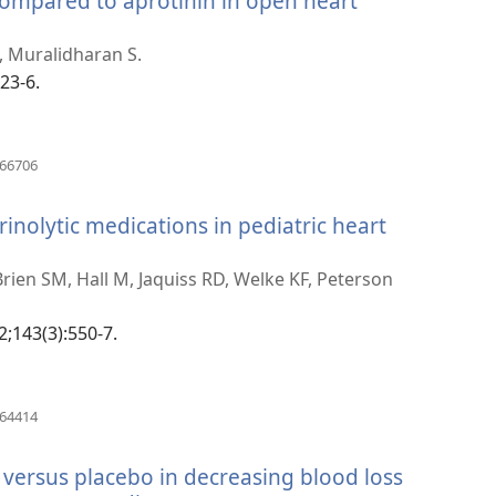
 compared to aprotinin in open heart
열
기)
, Muralidharan S.
23-6.
(새
566706
로
운
rinolytic medications in pediatric heart
창
열
기)
'Brien SM, Hall M, Jaquiss RD, Welke KF, Peterson
2;143(3):550-7.
(새
264414
로
운
d versus placebo in decreasing blood loss
창