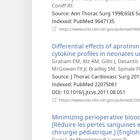
Coniff RF.
Source
‎: Ann Thorac Surg 1998;65(6 S
Indexed
‎: PubMed 9647135
https://www.ncbi.nlm.nih.gov/pubmed/96
Differential effects of aproti
cytokine profiles in neonates 
Graham EM, Atz AM, Gillis J, Desanti
McGowan FX Jr, Bradley SM, Spinale F
Source
‎: J Thorac Cardiovasc Surg 201
Indexed
‎: PubMed 22075061
DOI
‎: 10.1016/j.jtcvs.2011.08.051
https://www.ncbi.nlm.nih.gov/pubmed/22
Minimizing perioperative blood 
[Réduire les pertes sanguines e
chirurgie pédiatrique.] [English
Guay J, de Moerloose P, Lasne D.