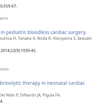
운
l):S59-67.
창
열
(새
766791
로
기)
운
in pediatric bloodless cardiac surgery.
(새
창
열
로
uhisa H, Tanaka A, Noda R, Yokoyama S, Iwasaki
기)
운
창
 2014;22(9):1039-45.
열
기)
(새
637029
로
운
ibrinolytic therapy in neonatal cardiac
창
열
기)
Del Nido P, DiNardo JA, Pigula FA.
4.