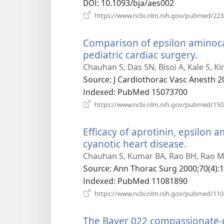
열
DOI
‎: 10.1093/bja/aes002
기)
https://www.ncbi.nlm.nih.gov/pubmed/22
Comparison of epsilon aminoca
pediatric cardiac surgery.
(새
로
Chauhan S, Das SN, Bisoi A, Kale S, Ki
운
Source
‎: J Cardiothorac Vasc Anesth 2
창
Indexed
‎: PubMed 15073700
열
https://www.ncbi.nlm.nih.gov/pubmed/15
기)
Efficacy of aprotinin, epsilon 
cyanotic heart disease.
(새
로
Chauhan S, Kumar BA, Rao BH, Rao MS
운
Source
‎: Ann Thorac Surg 2000;70(4):
창
Indexed
‎: PubMed 11081890
열
https://www.ncbi.nlm.nih.gov/pubmed/11
기)
The Bayer 022 compassionate-u