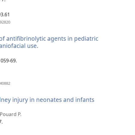
열
기)
93.61
(새
492820
로
운
f antifibrinolytic agents in pediatric
창
열
aniofacial use.
(새
기)
로
운
1059-69.
창
열
기)
(새
940882
로
운
dney injury in neonates and infants
창
열
기)
 Pouard P.
7.