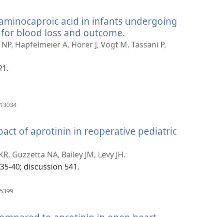
로
운
aminocaproic acid in infants undergoing
창
열
 for blood loss and outcome.
(새
기)
로
 NP, Hapfelmeier A, Hörer J, Vogt M, Tassani P,
운
창
21.
열
기)
(새
213034
로
운
t of aprotinin in reoperative pediatric
창
열
기)
R, Guzzetta NA, Bailey JM, Levy JH.
535-40; discussion 541.
(새
25399
로
운
창