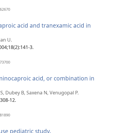
(새
362670
로
운
proic acid and tranexamic acid in
창
열
기)
ran U.
004;18(2):141-3.
(새
073700
로
운
aminocaproic acid, or combination in
창
열
기)
, Dubey B, Saxena N, Venugopal P.
1308-12.
(새
081890
로
운
se pediatric study.
(새
창