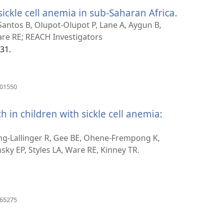
운
ickle cell anemia in sub-Saharan Africa.
(새
창
열
로
 Santos B, Olupot-Olupot P, Lane A, Aygun B,
기)
운
re RE; REACH Investigators
창
-31.
열
기)
(새
501550
로
운
 in children with sickle cell anemia:
창
열
(새
기)
로
g-Lallinger R, Gee BE, Ohene-Frempong K,
운
ky EP, Styles LA, Ware RE, Kinney TR.
창
열
기)
(새
865275
로
운