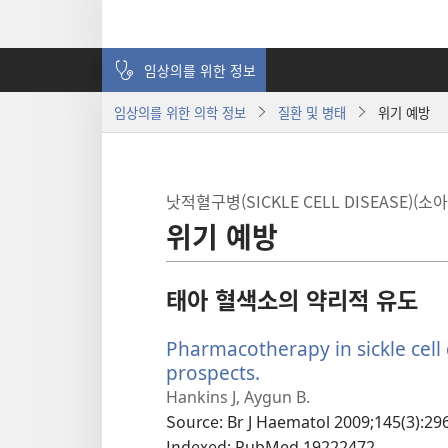
임상의를 위한 정보
임상의를 위한 의학 정보
질환 및 병태
위기 예방
낫적혈구병(SICKLE CELL DISEASE)(
위기 예방
태아 혈색소의 약리적 유도
Pharmacotherapy in sickle cell
prospects.
(새
로
Hankins J, Aygun B.
운
Source
‎: Br J Haematol 2009;145(3):29
창
Indexed
‎: PubMed 19222472