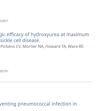
운
창
열
기)
(새
223921
로
운
gic efficacy of hydroxyurea at maximum
창
열
sickle cell disease.
(새
기)
로
 Pickens CV, Mortier NA, Howard TA, Ware RE.
운
창
열
기)
(새
630791
로
운
창
열
기)
reventing pneumococcal infection in
.
(새