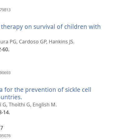
(새
579813
로
운
therapy on survival of children with
창
열
기)
ura PG, Cardoso GP, Hankins JS.
2-60.
(새
590693
로
운
for the prevention of sickle cell
창
열
untries.
(새
기)
로
 G, Thoithi G, English M.
운
8-14.
창
열
87
기)
(새
995076