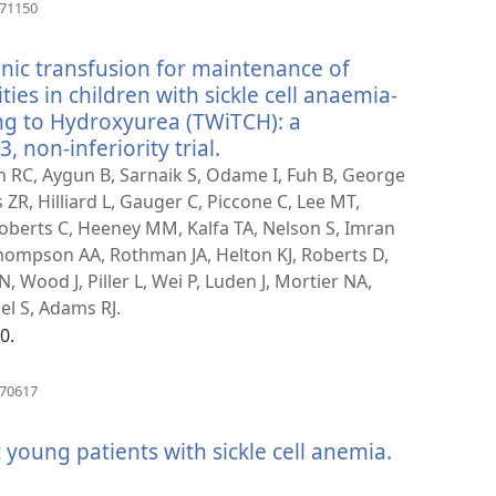
(새
571150
로
운
ic transfusion for maintenance of
창
열
ties in children with sickle cell anaemia-
기)
g to Hydroxyurea (TWiTCH): a
, non-inferiority trial.
(새
로
 RC, Aygun B, Sarnaik S, Odame I, Fuh B, George
운
R, Hilliard L, Gauger C, Piccone C, Lee MT,
창
 Roberts C, Heeney MM, Kalfa TA, Nelson S, Imran
열
hompson AA, Rothman JA, Helton KJ, Roberts D,
기)
, Wood J, Piller L, Wei P, Luden J, Mortier NA,
el S, Adams RJ.
0.
(새
670617
로
운
young patients with sickle cell anemia.
(새
창
열
로
기)