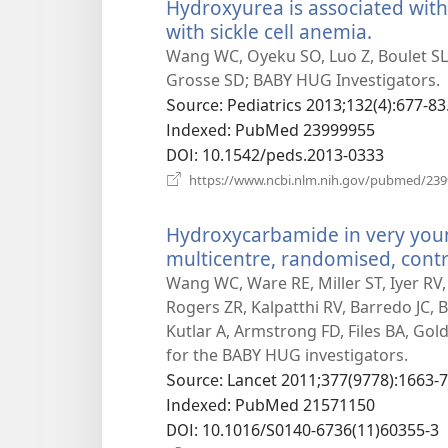
Hydroxyurea is associated with
with sickle cell anemia.
(새
로
Wang WC, Oyeku SO, Luo Z, Boulet SL, 
운
Grosse SD; BABY HUG Investigators.
창
Source
‎: Pediatrics 2013;132(4):677-83
열
Indexed
‎: PubMed 23999955
기)
DOI
‎: 10.1542/peds.2013-0333
https://www.ncbi.nlm.nih.gov/pubmed/23
Hydroxycarbamide in very young
multicentre, randomised, contr
Wang WC, Ware RE, Miller ST, Iyer RV, 
Rogers ZR, Kalpatthi RV, Barredo JC,
Kutlar A, Armstrong FD, Files BA, G
for the BABY HUG investigators.
Source
‎: Lancet 2011;377(9778):1663-7
Indexed
‎: PubMed 21571150
DOI
‎: 10.1016/S0140-6736(11)60355-3