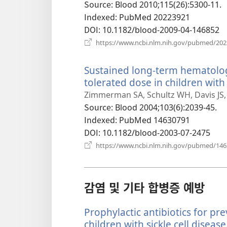
Source
‎: Blood 2010;115(26):5300-11.
Indexed
‎: PubMed 20223921
DOI
‎: 10.1182/blood-2009-04-146852
https://www.ncbi.nlm.nih.gov/pubmed/20
Sustained long-term hematolo
tolerated dose in children with 
Zimmerman SA, Schultz WH, Davis JS,
Source
‎: Blood 2004;103(6):2039-45.
Indexed
‎: PubMed 14630791
DOI
‎: 10.1182/blood-2003-07-2475
https://www.ncbi.nlm.nih.gov/pubmed/14
감염 및 기타 합병증 예방
Prophylactic antibiotics for p
children with sickle cell disease