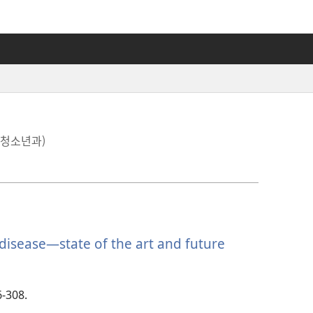
소아청소년과)
 disease—state of the art and future
6-308.