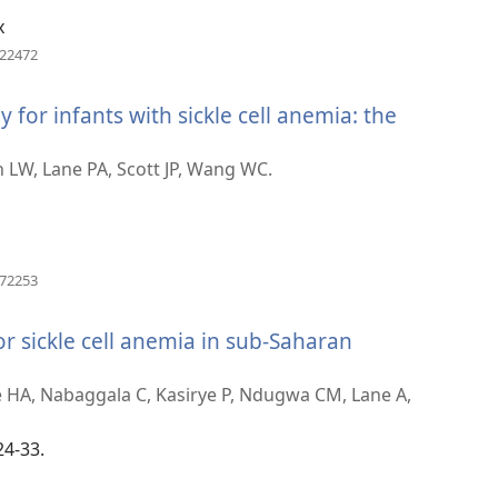
x
(새
222472
로
운
for infants with sickle cell anemia: the
창
열
기)
 LW, Lane PA, Scott JP, Wang WC.
(새
172253
로
운
r sickle cell anemia in sub-Saharan
창
열
기)
HA, Nabaggala C, Kasirye P, Ndugwa CM, Lane A,
24-33.