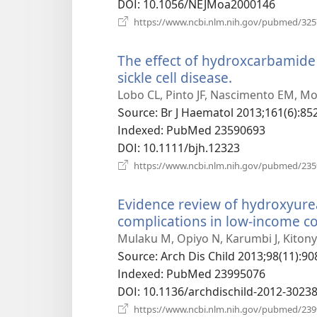
기)
DOI
‎: 10.1056/NEJMoa2000146
https://www.ncbi.nlm.nih.gov/pubmed/32
The effect of hydroxcarbamide 
sickle cell disease.
(새
로
Lobo CL, Pinto JF, Nascimento EM, Mo
운
Source
‎: Br J Haematol 2013;161(6):85
창
Indexed
‎: PubMed 23590693
열
DOI
‎: 10.1111/bjh.12323
기)
https://www.ncbi.nlm.nih.gov/pubmed/23
Evidence review of hydroxyurea 
complications in low-income co
Mulaku M, Opiyo N, Karumbi J, Kitonyi
Source
‎: Arch Dis Child 2013;98(11):90
Indexed
‎: PubMed 23995076
DOI
‎: 10.1136/archdischild-2012-3023
https://www.ncbi.nlm.nih.gov/pubmed/23