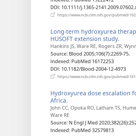
열
DOI
‎: 10.1111/j.1365-2141.2009.07602.
기)
https://www.ncbi.nlm.nih.gov/pubmed/19
Long-term hydroxyurea therapy 
HUSOFT extension study.
(새
로
Hankins JS, Ware RE, Rogers ZR, Wynn
운
Source
‎: Blood 2005;106(7):2269-75.
창
Indexed
‎: PubMed 16172253
열
DOI
‎: 10.1182/Blood-2004-12-4973
기)
https://www.ncbi.nlm.nih.gov/pubmed/16
Hydroxyurea dose escalation fo
Africa.
(새
로
John CC, Opoka RO, Latham TS, Hume 
운
Ware RE
창
Source
‎: N Engl J Med 2020;382(26):25
열
Indexed
‎: PubMed 32579813