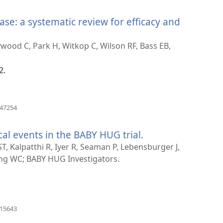
로
운
ease: a systematic review for efficacy and
창
열
기)
ywood C, Park H, Witkop C, Wilson RF, Bass EB,
2.
(새
047254
로
운
al events in the BABY HUG trial.
(새
창
열
로
ST, Kalpatthi R, Iyer R, Seaman P, Lebensburger J,
기)
운
ng WC; BABY HUG Investigators.
창
열
기)
(새
915643
로