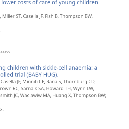
 lower costs of care of young children
창
열
기)
Miller ST, Casella JF, Fish B, Thompson BW,
.
(새
999955
로
운
 children with sickle-cell anaemia: a
창
열
olled trial (BABY HUG).
(새
기)
로
Casella JF, Minniti CP, Rana S, Thornburg CD,
운
 Brown RC, Sarnaik SA, Howard TH, Wynn LW,
창
oldsmith JC, Waclawiw MA, Huang X, Thompson BW;
열
기)
2.