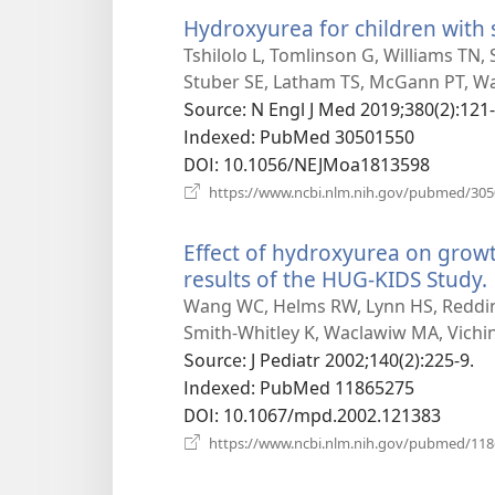
Hydroxyurea for children with s
Tshilolo L, Tomlinson G, Williams TN,
Stuber SE, Latham TS, McGann PT, Wa
Source
‎: N Engl J Med 2019;380(2):121
Indexed
‎: PubMed 30501550
DOI
‎: 10.1056/NEJMoa1813598
https://www.ncbi.nlm.nih.gov/pubmed/30
Effect of hydroxyurea on growth
results of the HUG-KIDS Study.
Wang WC, Helms RW, Lynn HS, Reddin
Smith-Whitley K, Waclawiw MA, Vichins
Source
‎: J Pediatr 2002;140(2):225-9.
Indexed
‎: PubMed 11865275
DOI
‎: 10.1067/mpd.2002.121383
https://www.ncbi.nlm.nih.gov/pubmed/11