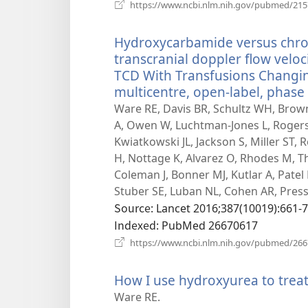
https://www.ncbi.nlm.nih.gov/pubmed/21
Hydroxycarbamide versus chron
transcranial doppler flow veloci
TCD With Transfusions Changin
multicentre, open-label, phase 3
Ware RE, Davis BR, Schultz WH, Brown
A, Owen W, Luchtman-Jones L, Rogers Z
Kwiatkowski JL, Jackson S, Miller ST,
H, Nottage K, Alvarez O, Rhodes M, T
Coleman J, Bonner MJ, Kutlar A, Patel N
Stuber SE, Luban NL, Cohen AR, Press
Source
‎: Lancet 2016;387(10019):661-7
Indexed
‎: PubMed 26670617
https://www.ncbi.nlm.nih.gov/pubmed/26
How I use hydroxyurea to treat 
Ware RE.