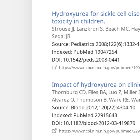
Hydroxyurea for sickle cell dis
toxicity in children.
(새
로
Strouse JJ, Lanzkron S, Beach MC, Ha
운
Segal JB.
창
Source
‎: Pediatrics 2008;122(6):1332-4
열
Indexed
‎: PubMed 19047254
기)
DOI
‎: 10.1542/peds.2008-0441
https://www.ncbi.nlm.nih.gov/pubmed/19
Impact of hydroxyurea on clinic
Thornburg CD, Files BA, Luo Z, Miller 
Alvarez O, Thompson B, Ware RE, Wa
Source
‎: Blood 2012;120(22):4304-10.
Indexed
‎: PubMed 22915643
DOI
‎: 10.1182/blood-2012-03-419879
https://www.ncbi.nlm.nih.gov/pubmed/22