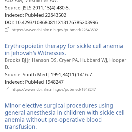
로
Aziz AM, Meshikhes AW.
운
Source
‎: JSLS 2011;15(4):480-5.
창
Indexed
‎: PubMed 22643502
열
DOI
‎: 10.4293/108680811X13176785203996
기)
(새
https://www.ncbi.nlm.nih.gov/pubmed/22643502
로
운
Erythropoietin therapy for sickle cell anemia
창
열
in Jehovah's Witnesses.
(새
기)
로
Brooks BJ Jr, Hanson DS, Cryer PA, Hubbard WJ, Hooper
운
D.
창
Source
‎: South Med J 1991;84(11):1416-7.
열
Indexed
‎: PubMed 1948247
기)
(새
https://www.ncbi.nlm.nih.gov/pubmed/1948247
로
운
Minor elective surgical procedures using
창
열
general anesthesia in children with sickle cell
기)
anemia without pre-operative blood
transfusion.
(새