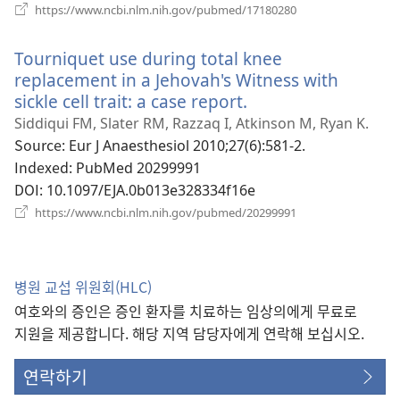
(새
https://www.ncbi.nlm.nih.gov/pubmed/17180280
로
운
Tourniquet use during total knee
창
열
replacement in a Jehovah's Witness with
기)
sickle cell trait: a case report.
(새
로
Siddiqui FM, Slater RM, Razzaq I, Atkinson M, Ryan K.
운
Source
‎: Eur J Anaesthesiol 2010;27(6):581-2.
창
Indexed
‎: PubMed 20299991
열
DOI
‎: 10.1097/EJA.0b013e328334f16e
기)
(새
https://www.ncbi.nlm.nih.gov/pubmed/20299991
로
운
창
열
병원 교섭 위원회(HLC)
기)
여호와의 증인은 증인 환자를 치료하는 임상의에게 무료로
지원을 제공합니다. 해당 지역 담당자에게 연락해 보십시오.
연락하기