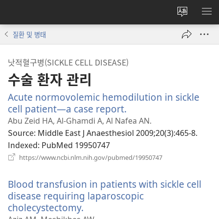
사이트
메
언어
보
질환 및 병태
변경
낫적혈구병(SICKLE CELL DISEASE)
수술 환자 관리
Acute normovolemic hemodilution in sickle
cell patient—a case report.
(새
로
Abu Zeid HA, Al-Ghamdi A, Al Nafea AN.
운
Source
‎: Middle East J Anaesthesiol 2009;20(3):465-8.
창
Indexed
‎: PubMed 19950747
열
(새
https://www.ncbi.nlm.nih.gov/pubmed/19950747
로
기)
운
Blood transfusion in patients with sickle cell
창
열
disease requiring laparoscopic
기)
cholecystectomy.
(새