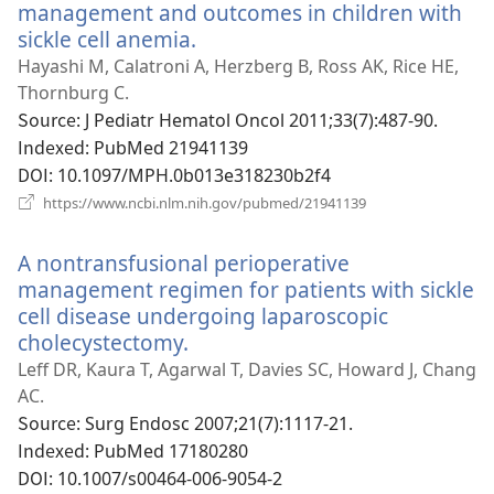
열
management and outcomes in children with
기)
sickle cell anemia.
(새
로
Hayashi M, Calatroni A, Herzberg B, Ross AK, Rice HE,
운
Thornburg C.
창
Source
‎: J Pediatr Hematol Oncol 2011;33(7):487-90.
열
Indexed
‎: PubMed 21941139
기)
DOI
‎: 10.1097/MPH.0b013e318230b2f4
(새
https://www.ncbi.nlm.nih.gov/pubmed/21941139
로
운
A nontransfusional perioperative
창
열
management regimen for patients with sickle
기)
cell disease undergoing laparoscopic
cholecystectomy.
(새
로
Leff DR, Kaura T, Agarwal T, Davies SC, Howard J, Chang
운
AC.
창
Source
‎: Surg Endosc 2007;21(7):1117-21.
열
Indexed
‎: PubMed 17180280
기)
DOI
‎: 10.1007/s00464-006-9054-2