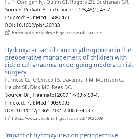
로
Fu T, Corrigan NJ, Quinn CT, Rogers ZR, Buchanan GR.
운
Source
‎: Pediatr Blood Cancer 2005;45(1):43-7.
창
Indexed
‎: PubMed 15880471
열
DOI
‎: 10.1002/pbc.20283
기)
(새
https://www.ncbi.nlm.nih.gov/pubmed/15880471
로
운
Hydroxycarbamide and erythropoietin in the
창
열
preoperative management of children with
기)
sickle cell anaemia undergoing moderate risk
surgery.
(새
로
Furness CL, O'Driscoll S, Davenport M, Morrison G,
운
Height SE, Dick MC, Rees DC.
창
Source
‎: Br J Haematol 2009;144(3):453-4.
열
Indexed
‎: PubMed 19036093
기)
DOI
‎: 10.1111/j.1365-2141.2008.07463.x
(새
https://www.ncbi.nlm.nih.gov/pubmed/19036093
로
운
Impact of hydroxyurea on perioperative
창