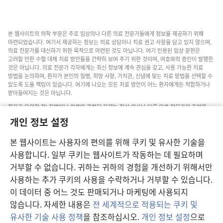
본 웹사이트의 의학 부문은 주로 임상의나 다른 의료 전문가들에게 정보를 제공하기 위해
마련되었습니다. 여기서 제공하는 정보는 의료 상담이나 치료 권고 사항을 담고 있지 않으며,
의료 전문가를 대신하기 위한 목적으로 마련된 것도 아닙니다. 여기 인용된 임상 문헌은
고려할 만한 수혈 대체 치료 방안들을 간략히 보여 주기 위한 것이며, 여호와의 증인이 발행한
것은 아닙니다. 의료 전문가 각자에게는 최신 정보에 계속 관심을 갖고, 사용 가능한 치료
방법을 논의하며, 환자가 본인의 질병, 희망 사항, 가치관, 신념에 맞는 치료 방법을 선택할 수
있도록 도울 책임이 있습니다. 여기에 나오는 모든 치료 방안이 어느 환자에게든 적합하거나
받아들여지는 것은 아닙니다.
환자가 유의할 점: 질병이나 치료와 관련된 문제는 항상 의사나 다른 의료 전문가의 조언을
구하십시오. 아픈 것 같다면 의사와 상담하십시오.
개인 정보 설정
본 웹사이트의 이용은 이 사이트 약관의 제약을 받습니다.
본 웹사이트는 사용자의 편의를 위해 쿠키 및 유사한 기술을
사용합니다. 일부 쿠키는 웹사이트가 작동하는 데 필요하며
거부할 수 없습니다. 귀하는 귀하의 경험을 개선하기 위해서만
보기 설정
사용하는 추가 쿠키의 사용을 수락하거나 거부할 수 있습니다.
이 데이터 중 어느 것도 판매되거나 마케팅에 사용되지
않습니다. 자세한 내용은
전 세계적으로 적용되는 쿠키 및
유사한 기술 사용 정책
을 참조하십시오.
개인 정보 설정
으로