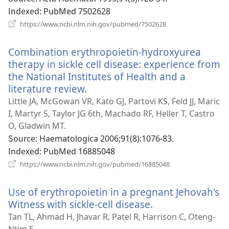
열
Indexed
‎: PubMed 7502628
기)
(새
https://www.ncbi.nlm.nih.gov/pubmed/7502628
로
운
Combination erythropoietin-hydroxyurea
창
열
therapy in sickle cell disease: experience from
기)
the National Institutes of Health and a
literature review.
(새
로
Little JA, McGowan VR, Kato GJ, Partovi KS, Feld JJ, Maric
운
I, Martyr S, Taylor JG 6th, Machado RF, Heller T, Castro
창
O, Gladwin MT.
열
Source
‎: Haematologica 2006;91(8):1076-83.
기)
Indexed
‎: PubMed 16885048
(새
https://www.ncbi.nlm.nih.gov/pubmed/16885048
로
운
Use of erythropoietin in a pregnant Jehovah's
창
열
Witness with sickle-cell disease.
(새
기)
로
Tan TL, Ahmad H, Jhavar R, Patel R, Harrison C, Oteng-
운
Ntim E.