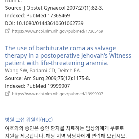
창
Source
‎: J Obstet Gynaecol 2007;27(1):82-3.
열
Indexed
‎: PubMed 17365469
기)
DOI
‎: 10.1080/01443610601062739
(새
https://www.ncbi.nlm.nih.gov/pubmed/17365469
로
운
The use of barbiturate coma as salvage
창
열
therapy in a postoperative Jehovah's Witness
기)
patient with life-threatening anemia.
(새
로
Wang SW, Badami CD, Deitch EA.
운
Source
‎: Am Surg 2009;75(12):1175-8.
창
Indexed
‎: PubMed 19999907
열
(새
https://www.ncbi.nlm.nih.gov/pubmed/19999907
로
기)
운
창
열
병원 교섭 위원회(HLC)
기)
여호와의 증인은 증인 환자를 치료하는 임상의에게 무료로
지원을 제공합니다. 해당 지역 담당자에게 연락해 보십시오.