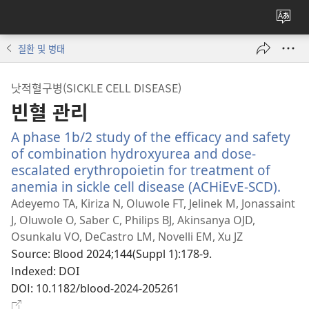
사이
언어
질환 및 병태
변경
낫적혈구병(SICKLE CELL DISEASE)
빈혈 관리
A phase 1b/2 study of the efficacy and safety
of combination hydroxyurea and dose-
escalated erythropoietin for treatment of
anemia in sickle cell disease (ACHiEvE-SCD).
(새
로
Adeyemo TA, Kiriza N, Oluwole FT, Jelinek M, Jonassaint
운
J, Oluwole O, Saber C, Philips BJ, Akinsanya OJD,
창
Osunkalu VO, DeCastro LM, Novelli EM, Xu JZ
열
Source
‎: Blood 2024;144(Suppl 1):178-9.
기)
Indexed
‎: DOI
DOI
‎: 10.1182/blood-2024-205261