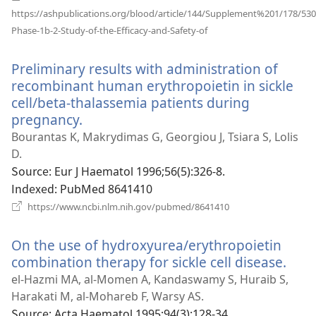
https://ashpublications.org/blood/article/144/Supplement%201/178/530
(새
Phase-1b-2-Study-of-the-Efficacy-and-Safety-of
로
운
Preliminary results with administration of
창
열
recombinant human erythropoietin in sickle
기)
cell/beta-thalassemia patients during
pregnancy.
(새
로
Bourantas K, Makrydimas G, Georgiou J, Tsiara S, Lolis
운
D.
창
Source
‎: Eur J Haematol 1996;56(5):326-8.
열
Indexed
‎: PubMed 8641410
기)
(새
https://www.ncbi.nlm.nih.gov/pubmed/8641410
로
운
On the use of hydroxyurea/erythropoietin
창
열
combination therapy for sickle cell disease.
(새
기)
로
el-Hazmi MA, al-Momen A, Kandaswamy S, Huraib S,
운
Harakati M, al-Mohareb F, Warsy AS.
창
Source
‎: Acta Haematol 1995;94(3):128-34.