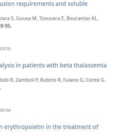
sfusion requirements and soluble
siara S, Gouva M, Tzouvara E, Bourantas KL.
89-95.
(새
153710
로
운
alysis in patients with beta thalassemia
창
열
기)
nutolo R, Zamboli P, Rubino R, Fuiano G, Conte G.
.
(새
359104
로
운
 erythropoietin in the treatment of
창
열