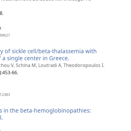
운
창
8.
열
기)
x
(새
799627
로
운
ty of sickle cell/beta-thalassemia with
창
열
 a single center in Greece.
(새
기)
로
hou V, Schina M, Loutradi A, Theodoropoulos I.
운
):453-66.
창
열
기)
(새
112383
로
운
es in the beta-hemoglobinopathies:
창
열
l.
(새
기)
로