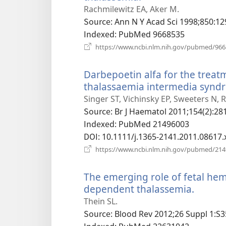
로
Rachmilewitz EA, Aker M.
운
Source
‎: Ann N Y Acad Sci 1998;850:12
창
Indexed
‎: PubMed 9668535
열
https://www.ncbi.nlm.nih.gov/pubmed/96
기)
Darbepoetin alfa for the treat
thalassaemia intermedia synd
Singer ST, Vichinsky EP, Sweeters N, 
Source
‎: Br J Haematol 2011;154(2):281
Indexed
‎: PubMed 21496003
DOI
‎: 10.1111/j.1365-2141.2011.08617.
https://www.ncbi.nlm.nih.gov/pubmed/21
The emerging role of fetal hem
dependent thalassemia.
(새
로
Thein SL.
운
Source
‎: Blood Rev 2012;26 Suppl 1:S3
창
Indexed