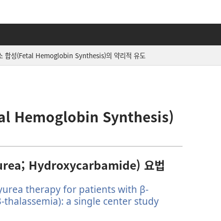
합성(Fetal Hemoglobin Synthesis)의 약리적 유도
 Hemoglobin Synthesis)
a; Hydroxycarbamide) 요법
urea therapy for patients with β-
-thalassemia): a single center study