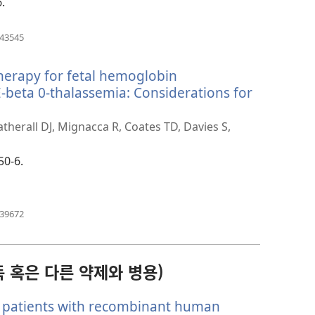
운
.
창
열
(새
543545
로
기)
운
herapy for fetal hemoglobin
창
열
beta 0-thalassemia: Considerations for
기)
atherall DJ, Mignacca R, Coates TD, Davies S,
50-6.
(새
339672
로
운
창
열
 혹은 다른 약제와 병용)
기)
a patients with recombinant human