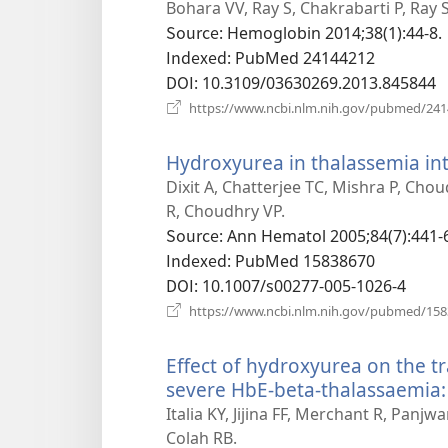
로
Bohara VV, Ray S, Chakrabarti P, Ray 
운
Source
‎: Hemoglobin 2014;38(1):44-8.
창
Indexed
‎: PubMed 24144212
열
DOI
‎: 10.3109/03630269.2013.845844
기)
https://www.ncbi.nlm.nih.gov/pubmed/24
Hydroxyurea in thalassemia in
Dixit A, Chatterjee TC, Mishra P, Ch
R, Choudhry VP.
Source
‎: Ann Hematol 2005;84(7):441-
Indexed
‎: PubMed 15838670
DOI
‎: 10.1007/s00277-005-1026-4
https://www.ncbi.nlm.nih.gov/pubmed/15
Effect of hydroxyurea on the t
severe HbE-beta-thalassaemia:
Italia KY, Jijina FF, Merchant R, Panj
Colah RB.