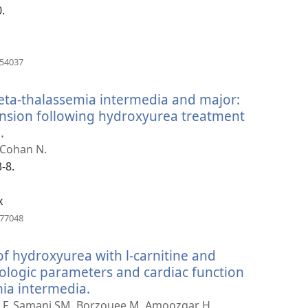
창
0.
열
기)
(새
154037
로
운
beta-thalassemia intermedia and major:
창
열
nsion following hydroxyurea treatment
기)
.
(새
로
 Cohan N.
운
-8.
창
열
x
기)
(새
077048
로
운
of hydroxyurea with l-carnitine and
창
열
logic parameters and cardiac function
기)
mia intermedia.
(새
로
F, Samani SM, Borzouee M, Amoozgar H,