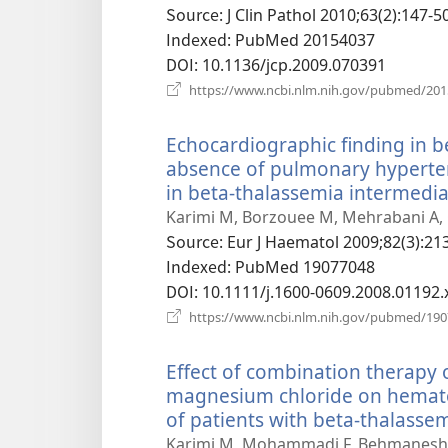
Source
‎: J Clin Pathol 2010;63(2):147-5
Indexed
‎: PubMed 20154037
DOI
‎: 10.1136/jcp.2009.070391
https://www.ncbi.nlm.nih.gov/pubmed/20
Echocardiographic finding in 
absence of pulmonary hyperte
in beta-thalassemia intermedia
Karimi M, Borzouee M, Mehrabani A,
Source
‎: Eur J Haematol 2009;82(3):213
Indexed
‎: PubMed 19077048
DOI
‎: 10.1111/j.1600-0609.2008.01192.
https://www.ncbi.nlm.nih.gov/pubmed/19
Effect of combination therapy 
magnesium chloride on hemato
of patients with beta-thalasse
Karimi M, Mohammadi F, Behmanesh 