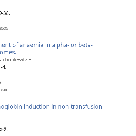
기)
9-38.
(새
68535
로
운
ment of anaemia in alpha- or beta-
창
열
romes.
(새
기)
로
Rachmilewitz E.
운
-4.
창
열
x
기)
(새
496003
로
운
oglobin induction in non-transfusion-
창
열
기)
5-9.