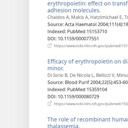
erythropoietin: effect on tran
adhesion molecules.
(새
로
Chaidos A, Makis A, Hatzimichael E, T
운
Source
‎: Acta Haematol 2004;111(4):1
창
Indexed
‎: PubMed 15153710
열
DOI
‎: 10.1159/000077551
기)
https://www.ncbi.nlm.nih.gov/pubmed/15
Efficacy of erythropoietin on di
minor.
(새
로
Di Iorio B, De Nicola L, Bellizzi V, Mi
운
Source
‎: Blood Purif 2004;22(5):453-60
창
Indexed
‎: PubMed 15359104
열
DOI
‎: 10.1159/000080729
기)
https://www.ncbi.nlm.nih.gov/pubmed/15
The role of recombinant human
thalassemia.
(새