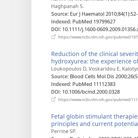
Haghpanah S.
Source
‎: Eur J Haematol 2010;84(1):52-
Indexed
‎: PubMed 19799627
DOI
‎: 10.1111/j.1600-0609.2009.01356.
https://www.ncbi.nlm.nih.gov/pubmed/19
Reduction of the clinical severi
hydroxyurea: the experience of
Loukopoulos D, Voskaridou E, Kalotyc
Source
‎: Blood Cells Mol Dis 2000;26(5
Indexed
‎: PubMed 11112383
DOI
‎: 10.1006/bcmd.2000.0328
https://www.ncbi.nlm.nih.gov/pubmed/11
Fetal globin stimulant therapi
principles and current potentia
Perrine SP.