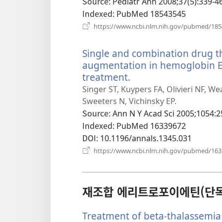
Source
‎: Pediatr Ann 2008;37(5):339-46
Indexed
‎: PubMed 18543545
https://www.ncbi.nlm.nih.gov/pubmed/18
Single and combination drug t
augmentation in hemoglobin E-
treatment.
(새
로
Singer ST, Kuypers FA, Olivieri NF, We
운
Sweeters N, Vichinsky EP.
창
Source
‎: Ann N Y Acad Sci 2005;1054:2
열
Indexed
‎: PubMed 16339672
기)
DOI
‎: 10.1196/annals.1345.031
https://www.ncbi.nlm.nih.gov/pubmed/16
재조합 에리트로포이에틴(단독
Treatment of beta-thalassemi