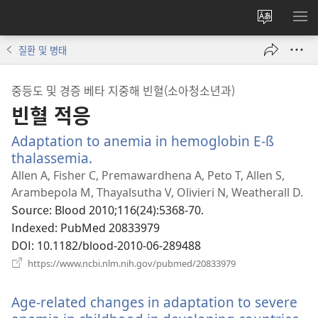
사이트
메
언어
보
질환 및 병태
변경
중등도 및 경증 베타 지중해 빈혈(소아청소년과)
빈혈 적응
Adaptation to anemia in hemoglobin E-ß
thalassemia.
(새
로
Allen A, Fisher C, Premawardhena A, Peto T, Allen S,
운
Arambepola M, Thayalsutha V, Olivieri N, Weatherall D.
창
Source
‎: Blood 2010;116(24):5368-70.
열
Indexed
‎: PubMed 20833979
기)
DOI
‎: 10.1182/blood-2010-06-289488
(새
https://www.ncbi.nlm.nih.gov/pubmed/20833979
로
운
Age-related changes in adaptation to severe
창
열