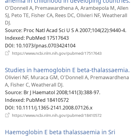
anemia in childhood in developing countries.
(
기)
로
O'Donnell A, Premawardhena A, Arambepola M, Allen
운
SJ, Peto TE, Fisher CA, Rees DC, Olivieri NF, Weatherall
창
DJ.
열
Source
‎: Proc Natl Acad Sci U S A 2007;104(22):9440-4.
기
Indexed
‎: PubMed 17517643
DOI
‎: 10.1073/pnas.0703424104
(새
https://www.ncbi.nlm.nih.gov/pubmed/17517643
로
운
Studies in haemoglobin E beta-thalassaemia.
(
창
열
로
Olivieri NF, Muraca GM, O'Donnell A, Premawardhena
기)
운
A, Fisher C, Weatherall DJ.
창
Source
‎: Br J Haematol 2008;141(3):388-97.
열
Indexed
‎: PubMed 18410572
기
DOI
‎: 10.1111/j.1365-2141.2008.07126.x
(새
https://www.ncbi.nlm.nih.gov/pubmed/18410572
로
운
Haemoglobin E beta thalassaemia in Sri
창