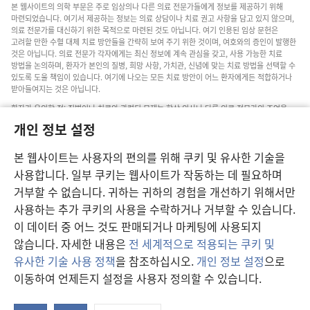
본 웹사이트의 의학 부문은 주로 임상의나 다른 의료 전문가들에게 정보를 제공하기 위해
마련되었습니다. 여기서 제공하는 정보는 의료 상담이나 치료 권고 사항을 담고 있지 않으며,
의료 전문가를 대신하기 위한 목적으로 마련된 것도 아닙니다. 여기 인용된 임상 문헌은
고려할 만한 수혈 대체 치료 방안들을 간략히 보여 주기 위한 것이며, 여호와의 증인이 발행한
것은 아닙니다. 의료 전문가 각자에게는 최신 정보에 계속 관심을 갖고, 사용 가능한 치료
방법을 논의하며, 환자가 본인의 질병, 희망 사항, 가치관, 신념에 맞는 치료 방법을 선택할 수
있도록 도울 책임이 있습니다. 여기에 나오는 모든 치료 방안이 어느 환자에게든 적합하거나
받아들여지는 것은 아닙니다.
환자가 유의할 점: 질병이나 치료와 관련된 문제는 항상 의사나 다른 의료 전문가의 조언을
구하십시오. 아픈 것 같다면 의사와 상담하십시오.
개인 정보 설정
본 웹사이트의 이용은 이 사이트 약관의 제약을 받습니다.
본 웹사이트는 사용자의 편의를 위해 쿠키 및 유사한 기술을
사용합니다. 일부 쿠키는 웹사이트가 작동하는 데 필요하며
거부할 수 없습니다. 귀하는 귀하의 경험을 개선하기 위해서만
보기 설정
사용하는 추가 쿠키의 사용을 수락하거나 거부할 수 있습니다.
이 데이터 중 어느 것도 판매되거나 마케팅에 사용되지
않습니다. 자세한 내용은
전 세계적으로 적용되는 쿠키 및
유사한 기술 사용 정책
을 참조하십시오.
개인 정보 설정
으로
Copyright
© 2026 Watch Tower Bible and Tract Society of Pennsylvania.
이동하여 언제든지 설정을 사용자 정의할 수 있습니다.
이용 약관
|
개인 정보 보호 정책
|
개인 정보 보호 설정