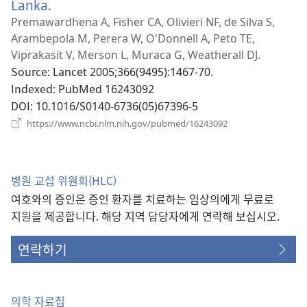
열
Lanka.
(새
기)
로
Premawardhena A, Fisher CA, Olivieri NF, de Silva S,
운
Arambepola M, Perera W, O'Donnell A, Peto TE,
창
Viprakasit V, Merson L, Muraca G, Weatherall DJ.
열
Source
‎: Lancet 2005;366(9495):1467-70.
기)
Indexed
‎: PubMed 16243092
DOI
‎: 10.1016/S0140-6736(05)67396-5
(새
https://www.ncbi.nlm.nih.gov/pubmed/16243092
로
운
창
열
병원 교섭 위원회(HLC)
기)
여호와의 증인은 증인 환자를 치료하는 임상의에게 무료로
지원을 제공합니다. 해당 지역 담당자에게 연락해 보십시오.
연락하기
의학 자료집