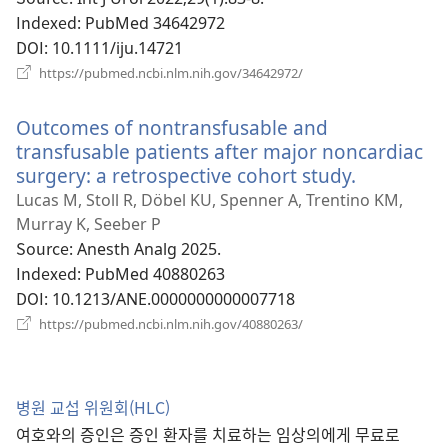
기)
Indexed
‎: PubMed 34642972
DOI
‎: 10.1111/iju.14721
(새
https://pubmed.ncbi.nlm.nih.gov/34642972/
로
운
Outcomes of nontransfusable and
창
열
transfusable patients after major noncardiac
기)
surgery: a retrospective cohort study.
(새
로
Lucas M, Stoll R, Döbel KU, Spenner A, Trentino KM,
운
Murray K, Seeber P
창
Source
‎: Anesth Analg 2025.
열
Indexed
‎: PubMed 40880263
기)
DOI
‎: 10.1213/ANE.0000000000007718
(새
https://pubmed.ncbi.nlm.nih.gov/40880263/
로
운
창
열
병원 교섭 위원회(HLC)
기)
여호와의 증인은 증인 환자를 치료하는 임상의에게 무료로