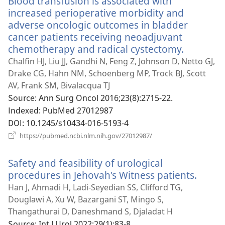
Blood transfusion is associated with
열
increased perioperative morbidity and
기)
adverse oncologic outcomes in bladder
cancer patients receiving neoadjuvant
chemotherapy and radical cystectomy.
(새
로
Chalfin HJ, Liu JJ, Gandhi N, Feng Z, Johnson D, Netto GJ,
운
Drake CG, Hahn NM, Schoenberg MP, Trock BJ, Scott
창
AV, Frank SM, Bivalacqua TJ
열
Source
‎: Ann Surg Oncol 2016;23(8):2715-22.
기)
Indexed
‎: PubMed 27012987
DOI
‎: 10.1245/s10434-016-5193-4
(새
https://pubmed.ncbi.nlm.nih.gov/27012987/
로
운
Safety and feasibility of urological
창
열
procedures in Jehovah's Witness patients.
(새
기)
로
Han J, Ahmadi H, Ladi-Seyedian SS, Clifford TG,
운
Douglawi A, Xu W, Bazargani ST, Mingo S,
창
Thangathurai D, Daneshmand S, Djaladat H
열
Source
‎: Int J Urol 2022;29(1):83-8.