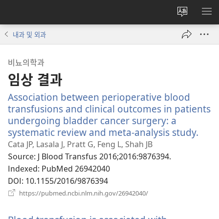
사이트
메
언어
보
내과 및 외과
변경
비뇨의학과
임상 결과
Association between perioperative blood
transfusions and clinical outcomes in patients
undergoing bladder cancer surgery: a
systematic review and meta-analysis study.
(새
로
Cata JP, Lasala J, Pratt G, Feng L, Shah JB
운
Source
‎: J Blood Transfus 2016;2016:9876394.
창
Indexed
‎: PubMed 26942040
열
DOI
‎: 10.1155/2016/9876394
기)
(새
https://pubmed.ncbi.nlm.nih.gov/26942040/
로
운
창