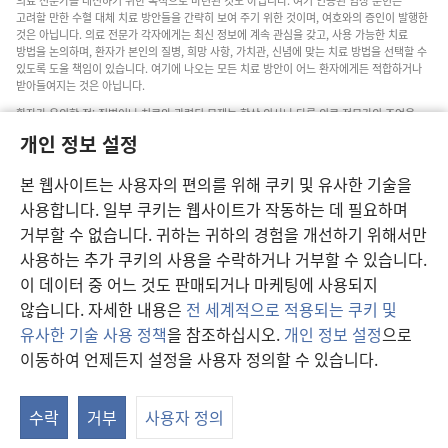
의료 전문가를 대신하기 위한 목적으로 마련된 것도 아닙니다. 여기 인용된 임상 문헌은
고려할 만한 수혈 대체 치료 방안들을 간략히 보여 주기 위한 것이며, 여호와의 증인이 발행한
것은 아닙니다. 의료 전문가 각자에게는 최신 정보에 계속 관심을 갖고, 사용 가능한 치료
방법을 논의하며, 환자가 본인의 질병, 희망 사항, 가치관, 신념에 맞는 치료 방법을 선택할 수
있도록 도울 책임이 있습니다. 여기에 나오는 모든 치료 방안이 어느 환자에게든 적합하거나
받아들여지는 것은 아닙니다.
환자가 유의할 점: 질병이나 치료와 관련된 문제는 항상 의사나 다른 의료 전문가의 조언을
구하십시오. 아픈 것 같다면 의사와 상담하십시오.
개인 정보 설정
본 웹사이트의 이용은 이 사이트 약관의 제약을 받습니다.
본 웹사이트는 사용자의 편의를 위해 쿠키 및 유사한 기술을
사용합니다. 일부 쿠키는 웹사이트가 작동하는 데 필요하며
거부할 수 없습니다. 귀하는 귀하의 경험을 개선하기 위해서만
보기 설정
사용하는 추가 쿠키의 사용을 수락하거나 거부할 수 있습니다.
이 데이터 중 어느 것도 판매되거나 마케팅에 사용되지
않습니다. 자세한 내용은
전 세계적으로 적용되는 쿠키 및
유사한 기술 사용 정책
을 참조하십시오.
개인 정보 설정
으로
Copyright
© 2026 Watch Tower Bible and Tract Society of Pennsylvania.
이동하여 언제든지 설정을 사용자 정의할 수 있습니다.
이용 약관
|
개인 정보 보호 정책
|
개인 정보 보호 설정
수락
거부
사용자 정의