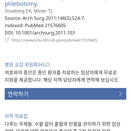
기)
phlebotomy.
(새
로
Stuebing EA, Miner TJ.
운
Source
‎: Arch Surg 2011;146(5):524-7.
창
Indexed
‎: PubMed 21576605
열
DOI
‎: 10.1001/archsurg.2011.103
기)
(새
https://www.ncbi.nlm.nih.gov/pubmed/21576605
로
운
창
열
병원 교섭 위원회(HLC)
기)
여호와의 증인은 증인 환자를 치료하는 임상의에게 무료로
지원을 제공합니다. 해당 지역 담당자에게 연락해 보십시오.
연락하기
의학 자료집
다루는 주제들: 수혈 없이 출혈과 빈혈을 관리하기 위한 임상
전략, 의료에 대한 여호와의 증인의 종교적·윤리적 입장,