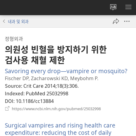
사이트
메
언어
보
내과 및 외과
변경
정형외과
의원성 빈혈을 방지하기 위한
검사용 채혈 제한
Savoring every drop—vampire or mosquito?
(새
로
Fischer DP, Zacharowski KD, Meybohm P.
운
Source
‎: Crit Care 2014;18(3):306.
창
Indexed
‎: PubMed 25032998
열
DOI
‎: 10.1186/cc13884
기)
(새
https://www.ncbi.nlm.nih.gov/pubmed/25032998
로
운
Surgical vampires and rising health care
창
열
expenditure: reducing the cost of daily