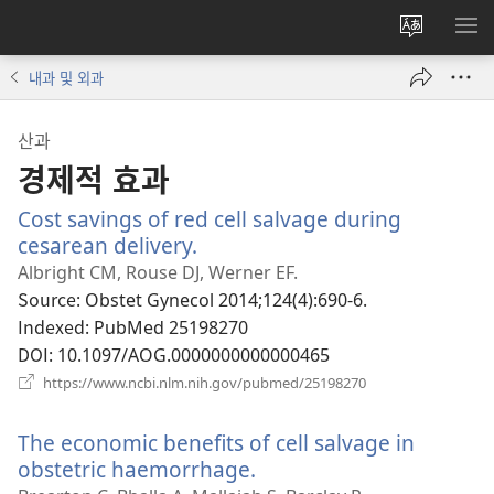
사이트
메
언어
보
내과 및 외과
변경
산과
경제적 효과
Cost savings of red cell salvage during
cesarean delivery.
(새
로
Albright CM, Rouse DJ, Werner EF.
운
Source
‎: Obstet Gynecol 2014;124(4):690-6.
창
Indexed
‎: PubMed 25198270
열
DOI
‎: 10.1097/AOG.0000000000000465
기)
(새
https://www.ncbi.nlm.nih.gov/pubmed/25198270
로
운
The economic benefits of cell salvage in
창
열
obstetric haemorrhage.
(새
기)