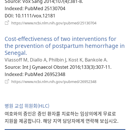
열
Source
‎: Vox Sang 2014;107(4):381-8.
기)
Indexed
‎: PubMed 25130704
DOI
‎: 10.1111/vox.12181
(새
https://www.ncbi.nlm.nih.gov/pubmed/25130704
로
운
Cost-effectiveness of two interventions for
창
열
the prevention of postpartum hemorrhage in
기)
Senegal.
(새
로
Vlassoff M, Diallo A, Philbin J, Kost K, Bankole A.
운
Source
‎: Int J Gynaecol Obstet 2016;133(3):307-11.
창
Indexed
‎: PubMed 26952348
열
(새
https://www.ncbi.nlm.nih.gov/pubmed/26952348
로
기)
운
창
열
병원 교섭 위원회(HLC)
기)
여호와의 증인은 증인 환자를 치료하는 임상의에게 무료로
지원을 제공합니다. 해당 지역 담당자에게 연락해 보십시오.