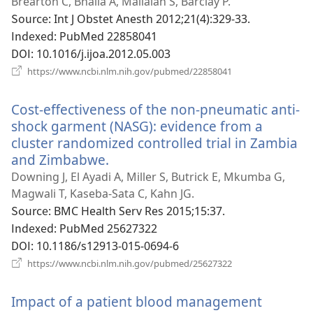
로
Brearton C, Bhalla A, Mallaiah S, Barclay P.
운
Source
‎: Int J Obstet Anesth 2012;21(4):329-33.
창
Indexed
‎: PubMed 22858041
열
DOI
‎: 10.1016/j.ijoa.2012.05.003
기)
(새
https://www.ncbi.nlm.nih.gov/pubmed/22858041
로
운
Cost-effectiveness of the non-pneumatic anti-
창
열
shock garment (NASG): evidence from a
기)
cluster randomized controlled trial in Zambia
and Zimbabwe.
(새
로
Downing J, El Ayadi A, Miller S, Butrick E, Mkumba G,
운
Magwali T, Kaseba-Sata C, Kahn JG.
창
Source
‎: BMC Health Serv Res 2015;15:37.
열
Indexed
‎: PubMed 25627322
기)
DOI
‎: 10.1186/s12913-015-0694-6
(새
https://www.ncbi.nlm.nih.gov/pubmed/25627322
로
운
Impact of a patient blood management
창