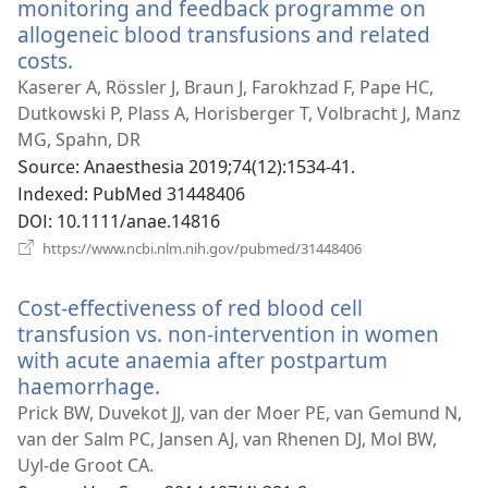
열
monitoring and feedback programme on
기)
allogeneic blood transfusions and related
costs.
(새
로
Kaserer A, Rössler J, Braun J, Farokhzad F, Pape HC,
운
Dutkowski P, Plass A, Horisberger T, Volbracht J, Manz
창
MG, Spahn, DR
열
Source
‎: Anaesthesia 2019;74(12):1534-41.
기)
Indexed
‎: PubMed 31448406
DOI
‎: 10.1111/anae.14816
(새
https://www.ncbi.nlm.nih.gov/pubmed/31448406
로
운
Cost-effectiveness of red blood cell
창
열
transfusion vs. non-intervention in women
기)
with acute anaemia after postpartum
haemorrhage.
(새
로
Prick BW, Duvekot JJ, van der Moer PE, van Gemund N,
운
van der Salm PC, Jansen AJ, van Rhenen DJ, Mol BW,
창
Uyl-de Groot CA.