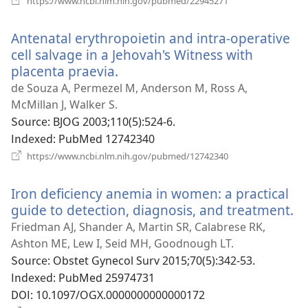
https://www.ncbi.nlm.nih.gov/pubmed/22945271
로
운
Antenatal erythropoietin and intra-operative
창
열
cell salvage in a Jehovah's Witness with
기)
placenta praevia.
(새
로
de Souza A, Permezel M, Anderson M, Ross A,
운
McMillan J, Walker S.
창
Source
‎: BJOG 2003;110(5):524-6.
열
Indexed
‎: PubMed 12742340
기)
(새
https://www.ncbi.nlm.nih.gov/pubmed/12742340
로
운
Iron deficiency anemia in women: a practical
창
열
guide to detection, diagnosis, and treatment.
(
기)
로
Friedman AJ, Shander A, Martin SR, Calabrese RK,
운
Ashton ME, Lew I, Seid MH, Goodnough LT.
창
Source
‎: Obstet Gynecol Surv 2015;70(5):342-53.
열
Indexed
‎: PubMed 25974731
기
DOI
‎: 10.1097/OGX.0000000000000172