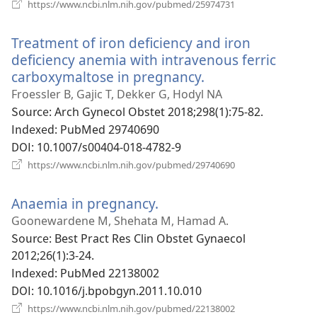
(새
https://www.ncbi.nlm.nih.gov/pubmed/25974731
로
운
Treatment of iron deficiency and iron
창
열
deficiency anemia with intravenous ferric
기)
carboxymaltose in pregnancy.
(새
로
Froessler B, Gajic T, Dekker G, Hodyl NA
운
Source
‎: Arch Gynecol Obstet 2018;298(1):75-82.
창
Indexed
‎: PubMed 29740690
열
DOI
‎: 10.1007/s00404-018-4782-9
기)
(새
https://www.ncbi.nlm.nih.gov/pubmed/29740690
로
운
Anaemia in pregnancy.
(새
창
열
로
Goonewardene M, Shehata M, Hamad A.
기)
운
Source
‎: Best Pract Res Clin Obstet Gynaecol
창
2012;26(1):3-24.
열
Indexed
‎: PubMed 22138002
기)
DOI
‎: 10.1016/j.bpobgyn.2011.10.010
(새
https://www.ncbi.nlm.nih.gov/pubmed/22138002