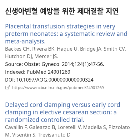
창
열
신생아빈혈 예방을 위한 제대결찰 지연
기)
Placental transfusion strategies in very
preterm neonates: a systematic review and
meta-analysis.
(새
로
Backes CH, Rivera BK, Haque U, Bridge JA, Smith CV,
운
Hutchon DJ, Mercer JS.
창
Source
‎: Obstet Gynecol 2014;124(1):47-56.
열
Indexed
‎: PubMed 24901269
기)
DOI
‎: 10.1097/AOG.0000000000000324
(새
https://www.ncbi.nlm.nih.gov/pubmed/24901269
로
운
Delayed cord clamping versus early cord
창
열
clamping in elective cesarean section: a
기)
randomized controlled trial.
(새
로
Cavallin F, Galeazzo B, Loretelli V, Madella S, Pizzolato
운
M, Visentin S, Trevisanuto D