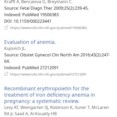
로
Krafft A, Bencaiova G, Breymann C.
운
Source
‎: Fetal Diagn Ther 2009;25(2):239-45.
창
Indexed
‎: PubMed 19506383
열
DOI
‎: 10.1159/000223441
기)
(새
https://www.ncbi.nlm.nih.gov/pubmed/19506383
로
운
Evaluation of anemia.
(새
창
열
로
Kujovich JL.
기)
운
Source
‎: Obstet Gynecol Clin North Am 2016;43(2):247-
창
64.
열
Indexed
‎: PubMed 27212091
기)
(새
https://www.ncbi.nlm.nih.gov/pubmed/27212091
로
운
Recombinant erythropoietin for the
창
열
treatment of iron deficiency anemia in
기)
pregnancy: a systematic review.
(새
로
Levy AT, Weingarten SJ, Robinson K, Suner T, McLaren
운
RA Jr, Saad A, Al-Kouatly HB