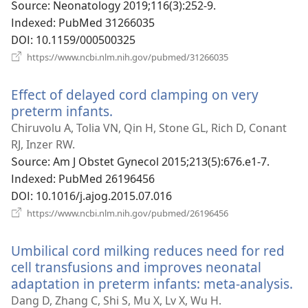
창
Source
‎: Neonatology 2019;116(3):252-9.
열
Indexed
‎: PubMed 31266035
기)
DOI
‎: 10.1159/000500325
(새
https://www.ncbi.nlm.nih.gov/pubmed/31266035
로
운
Effect of delayed cord clamping on very
창
열
preterm infants.
(새
기)
로
Chiruvolu A, Tolia VN, Qin H, Stone GL, Rich D, Conant
운
RJ, Inzer RW.
창
Source
‎: Am J Obstet Gynecol 2015;213(5):676.e1-7.
열
Indexed
‎: PubMed 26196456
기)
DOI
‎: 10.1016/j.ajog.2015.07.016
(새
https://www.ncbi.nlm.nih.gov/pubmed/26196456
로
운
Umbilical cord milking reduces need for red
창
열
cell transfusions and improves neonatal
기)
adaptation in preterm infants: meta-analysis.
(
로
Dang D, Zhang C, Shi S, Mu X, Lv X, Wu H.