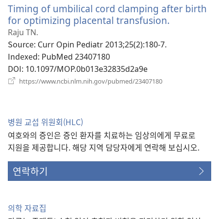
Timing of umbilical cord clamping after birth
창
열
for optimizing placental transfusion.
(새
기)
로
Raju TN.
운
Source
‎: Curr Opin Pediatr 2013;25(2):180-7.
창
Indexed
‎: PubMed 23407180
열
DOI
‎: 10.1097/MOP.0b013e32835d2a9e
기)
(새
https://www.ncbi.nlm.nih.gov/pubmed/23407180
로
운
창
열
병원 교섭 위원회(HLC)
기)
여호와의 증인은 증인 환자를 치료하는 임상의에게 무료로
지원을 제공합니다. 해당 지역 담당자에게 연락해 보십시오.
연락하기
의학 자료집