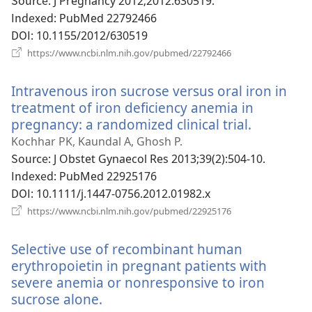
‎: J Pregnancy 2012;2012:630519.
창
Indexed
‎: PubMed 22792466
열
DOI
‎: 10.1155/2012/630519
기)
(새
https://www.ncbi.nlm.nih.gov/pubmed/22792466
로
운
Intravenous iron sucrose versus oral iron in
창
열
treatment of iron deficiency anemia in
기)
pregnancy: a randomized clinical trial.
(새
로
Kochhar PK, Kaundal A, Ghosh P.
운
Source
‎: J Obstet Gynaecol Res 2013;39(2):504-10.
창
Indexed
‎: PubMed 22925176
열
DOI
‎: 10.1111/j.1447-0756.2012.01982.x
기)
(새
https://www.ncbi.nlm.nih.gov/pubmed/22925176
로
운
Selective use of recombinant human
창
열
erythropoietin in pregnant patients with
기)
severe anemia or nonresponsive to iron
sucrose alone.
(새