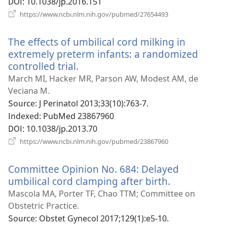
DOI
‎: 10.1038/jp.2016.151
(새
https://www.ncbi.nlm.nih.gov/pubmed/27654493
로
운
The effects of umbilical cord milking in
창
열
extremely preterm infants: a randomized
기)
controlled trial.
(새
로
March MI, Hacker MR, Parson AW, Modest AM, de
운
Veciana M.
창
Source
‎: J Perinatol 2013;33(10):763-7.
열
Indexed
‎: PubMed 23867960
기)
DOI
‎: 10.1038/jp.2013.70
(새
https://www.ncbi.nlm.nih.gov/pubmed/23867960
로
운
Committee Opinion No. 684: Delayed
창
열
umbilical cord clamping after birth.
(새
기)
로
Mascola MA, Porter TF, Chao TTM; Committee on
운
Obstetric Practice.
창
Source
‎: Obstet Gynecol 2017;129(1):e5-10.