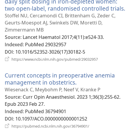
daily split dosing in iron-depleted women:
two open-label, randomised controlled trials.
(
로
Stoffel NU, Cercamondi CI, Brittenham G, Zeder C,
운
Geurts-Moespot AJ, Swinkels DW, Moretti D,
창
Zimmermann MB
열
Source
‎: Lancet Haematol 2017;4(11):e524-33.
기
Indexed
‎: PubMed 29032957
DOI
‎: 10.1016/S2352-3026(17)30182-5
(새
https://www.ncbi.nlm.nih.gov/pubmed/29032957
로
운
Current concepts in preoperative anemia
창
열
management in obstetrics.
(새
기)
로
Wiesenack C, Meybohm P, Neef V, Kranke P
운
Source
‎: Curr Opin Anaesthesiol. 2023 1;36(3):255-62.
창
Epub 2023 Feb 27.
열
Indexed
‎: PubMed 36794901
기)
DOI
‎: 10.1097/ACO.0000000000001252
(새
https://pubmed.ncbi.nlm.nih.gov/36794901/
로