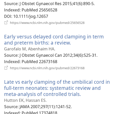
운
Source
‎: J Obstet Gynaecol Res 2015;41(6):890-5.
창
Indexed
‎: PubMed 25656528
열
DOI
‎: 10.1111/jog.12657
기
(새
https://www.ncbi.nlm.nih.gov/pubmed/25656528
로
운
Early versus delayed cord clamping in term
창
열
and preterm births: a review.
(새
기)
로
Garofalo M, Abenhaim HA.
운
Source
‎: J Obstet Gynaecol Can 2012;34(6):525-31.
창
Indexed
‎: PubMed 22673168
열
(새
https://www.ncbi.nlm.nih.gov/pubmed/22673168
로
기)
운
Late vs early clamping of the umbilical cord in
창
열
full-term neonates: systematic review and
기)
meta-analysis of controlled trials.
(새
로
Hutton EK, Hassan ES.
운
Source
‎: JAMA 2007;297(11):1241-52.
창
Indexed
‎: PubMed 17374818