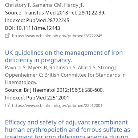
창
Christory F, Samama CM, Hardy JF.
열
Source
‎: Transfus Med 2018 Feb;28(1):22-39.
기)
Indexed
‎: PubMed 28722245
DOI
‎: 10.1111/tme.12443
(새
https://www.ncbi.nlm.nih.gov/pubmed/28722245
로
운
UK guidelines on the management of iron
창
열
deficiency in pregnancy.
(새
기)
로
Pavord S, Myers B, Robinson S, Allard S, Strong J,
운
Oppenheimer C; British Committee for Standards in
창
Haematology.
열
Source
‎: Br J Haematol 2012;156(5):588-600.
기)
Indexed
‎: PubMed 22512001
(새
https://www.ncbi.nlm.nih.gov/pubmed/22512001
로
운
Efficacy and safety of adjuvant recombinant
창
열
human erythropoietin and ferrous sulfate as
기)
treatment for iron deficiency anemia during