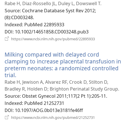
로
Rabe H, Diaz-Rossello JL, Duley L, Dowswell T.
운
Source
‎: Cochrane Database Syst Rev 2012;
창
(8):CD003248.
열
Indexed
‎: PubMed 22895933
기)
DOI
‎: 10.1002/14651858.CD003248.pub3
(새
https://www.ncbi.nlm.nih.gov/pubmed/22895933
로
운
Milking compared with delayed cord
창
열
clamping to increase placental transfusion in
기)
preterm neonates: a randomized controlled
trial.
(새
로
Rabe H, Jewison A, Alvarez RF, Crook D, Stilton D,
운
Bradley R, Holden D; Brighton Perinatal Study Group.
창
Source
‎: Obstet Gynecol 2011;117(2 Pt 1):205-11.
열
Indexed
‎: PubMed 21252731
기)
DOI
‎: 10.1097/AOG.0b013e3181fe46ff
(새
https://www.ncbi.nlm.nih.gov/pubmed/21252731
로
운