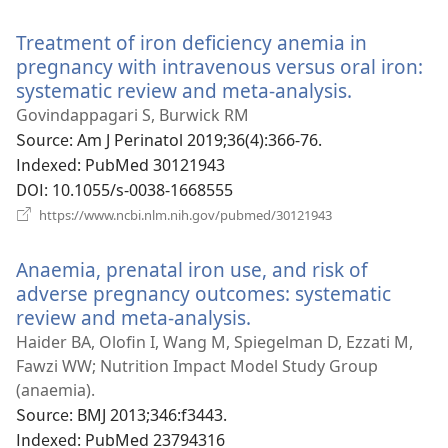
로
운
Treatment of iron deficiency anemia in
창
열
pregnancy with intravenous versus oral iron:
기)
systematic review and meta-analysis.
(새
로
Govindappagari S, Burwick RM
운
Source
‎: Am J Perinatol 2019;36(4):366-76.
창
Indexed
‎: PubMed 30121943
열
DOI
‎: 10.1055/s-0038-1668555
기)
(새
https://www.ncbi.nlm.nih.gov/pubmed/30121943
로
운
Anaemia, prenatal iron use, and risk of
창
열
adverse pregnancy outcomes: systematic
기)
review and meta-analysis.
(새
로
Haider BA, Olofin I, Wang M, Spiegelman D, Ezzati M,
운
Fawzi WW; Nutrition Impact Model Study Group
창
(anaemia).
열
Source
‎: BMJ 2013;346:f3443.
기)
Indexed
‎: PubMed 23794316