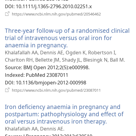
기)
DOI
‎: 10.1111/j.1365-2796.2010.02251.x
(새
https://www.ncbi.nlm.nih.gov/pubmed/20546462
로
운
Three-year follow-up of a randomised clinical
창
열
trial of intravenous versus oral iron for
기)
anaemia in pregnancy.
(새
로
Khalafallah AA, Dennis AE, Ogden K, Robertson I,
운
Charlton RH, Bellette JM, Shady JL, Blesingk N, Ball M.
창
Source
‎: BMJ Open 2012;2(5):e000998.
열
Indexed
‎: PubMed 23087011
기)
DOI
‎: 10.1136/bmjopen-2012-000998
(새
https://www.ncbi.nlm.nih.gov/pubmed/23087011
로
운
Iron deficiency anaemia in pregnancy and
창
열
postpartum: pathophysiology and effect of
기)
oral versus intravenous iron therapy.
(새
로
Khalafallah AA, Dennis AE.
운
Source