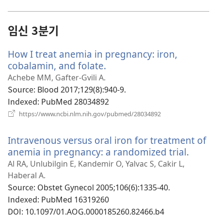
운
창
열
임신 3분기
기)
How I treat anemia in pregnancy: iron,
cobalamin, and folate.
(새
로
Achebe MM, Gafter-Gvili A.
운
Source
‎: Blood 2017;129(8):940-9.
창
Indexed
‎: PubMed 28034892
열
(새
https://www.ncbi.nlm.nih.gov/pubmed/28034892
로
기)
운
Intravenous versus oral iron for treatment of
창
열
anemia in pregnancy: a randomized trial.
(새
기)
로
Al RA, Unlubilgin E, Kandemir O, Yalvac S, Cakir L,
운
Haberal A.
창
Source
‎: Obstet Gynecol 2005;106(6):1335-40.
열
Indexed
‎: PubMed 16319260
기)
DOI
‎: 10.1097/01.AOG.0000185260.82466.b4