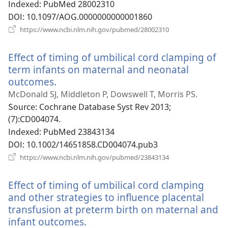
열
Indexed
‎: PubMed 28002310
기)
DOI
‎: 10.1097/AOG.0000000000001860
(새
https://www.ncbi.nlm.nih.gov/pubmed/28002310
로
운
Effect of timing of umbilical cord clamping of
창
열
term infants on maternal and neonatal
기)
outcomes.
(새
로
McDonald SJ, Middleton P, Dowswell T, Morris PS.
운
Source
‎: Cochrane Database Syst Rev 2013;
창
(7):CD004074.
열
Indexed
‎: PubMed 23843134
기)
DOI
‎: 10.1002/14651858.CD004074.pub3
(새
https://www.ncbi.nlm.nih.gov/pubmed/23843134
로
운
Effect of timing of umbilical cord clamping
창
열
and other strategies to influence placental
기)
transfusion at preterm birth on maternal and
infant outcomes.
(새