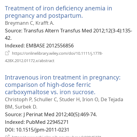
운
Treatment of iron deficiency anemia in
창
열
pregnancy and postpartum.
(새
기)
로
Breymann C, Krafft A.
운
Source
‎: Transfus Altern Transfus Med 2012;12(3-4):135-
창
42.
열
Indexed
‎: EMBASE 2012556856
기)
https://onlinelibrary.wiley.com/doi/10.1111/j.1778-
(새
428X.2012.01172.x/abstract
로
운
Intravenous iron treatment in pregnancy:
창
열
comparison of high-dose ferric
기)
carboxymaltose vs. iron sucrose.
(새
로
Christoph P, Schuller C, Studer H, Irion O, De Tejada
운
BM, Surbek D.
창
Source
‎: J Perinat Med 2012;40(5):469-74.
열
Indexed
‎: PubMed 22945271
기)
DOI
‎: 10.1515/jpm-2011-0231
(새