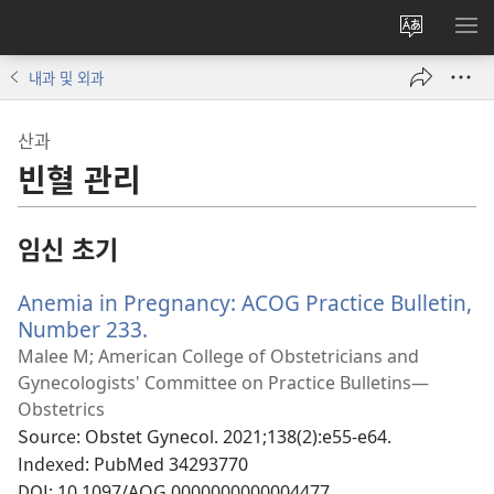
사이트
메
언어
보
내과 및 외과
변경
산과
빈혈 관리
임신 초기
Anemia in Pregnancy: ACOG Practice Bulletin,
Number 233.
(새
로
Malee M; American College of Obstetricians and
운
Gynecologists' Committee on Practice Bulletins—
창
Obstetrics
열
Source
‎: Obstet Gynecol. 2021;138(2):e55-e64.
기)
Indexed
‎: PubMed 34293770
DOI
‎: 10.1097/AOG.0000000000004477