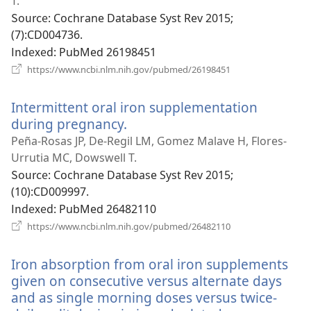
운
T.
창
Source
‎: Cochrane Database Syst Rev 2015;
열
(7):CD004736.
기)
Indexed
‎: PubMed 26198451
(새
https://www.ncbi.nlm.nih.gov/pubmed/26198451
로
운
Intermittent oral iron supplementation
창
열
during pregnancy.
(새
기)
로
Peña-Rosas JP, De-Regil LM, Gomez Malave H, Flores-
운
Urrutia MC, Dowswell T.
창
Source
‎: Cochrane Database Syst Rev 2015;
열
(10):CD009997.
기)
Indexed
‎: PubMed 26482110
(새
https://www.ncbi.nlm.nih.gov/pubmed/26482110
로
운
Iron absorption from oral iron supplements
창
열
given on consecutive versus alternate days
기)
and as single morning doses versus twice-