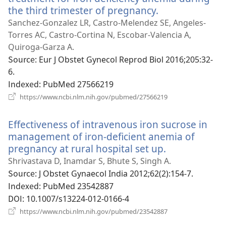
the third trimester of pregnancy.
(새
로
Sanchez-Gonzalez LR, Castro-Melendez SE, Angeles-
운
Torres AC, Castro-Cortina N, Escobar-Valencia A,
창
Quiroga-Garza A.
열
Source
‎: Eur J Obstet Gynecol Reprod Biol 2016;205:32-
기)
6.
Indexed
‎: PubMed 27566219
(새
https://www.ncbi.nlm.nih.gov/pubmed/27566219
로
운
Effectiveness of intravenous iron sucrose in
창
열
management of iron-deficient anemia of
기)
pregnancy at rural hospital set up.
(새
로
Shrivastava D, Inamdar S, Bhute S, Singh A.
운
Source
‎: J Obstet Gynaecol India 2012;62(2):154-7.
창
Indexed
‎: PubMed 23542887
열
DOI
‎: 10.1007/s13224-012-0166-4
기)
(새
https://www.ncbi.nlm.nih.gov/pubmed/23542887
로