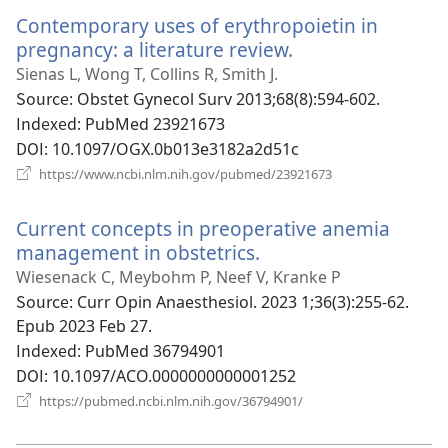
운
Contemporary uses of erythropoietin in
창
열
pregnancy: a literature review.
(새
기)
로
Sienas L, Wong T, Collins R, Smith J.
운
Source
‎: Obstet Gynecol Surv 2013;68(8):594-602.
창
Indexed
‎: PubMed 23921673
열
DOI
‎: 10.1097/OGX.0b013e3182a2d51c
기)
(새
https://www.ncbi.nlm.nih.gov/pubmed/23921673
로
운
Current concepts in preoperative anemia
창
열
management in obstetrics.
(새
기)
로
Wiesenack C, Meybohm P, Neef V, Kranke P
운
Source
‎: Curr Opin Anaesthesiol. 2023 1;36(3):255-62.
창
Epub 2023 Feb 27.
열
Indexed
‎: PubMed 36794901
기)
DOI
‎: 10.1097/ACO.0000000000001252
(새
https://pubmed.ncbi.nlm.nih.gov/36794901/
로
운