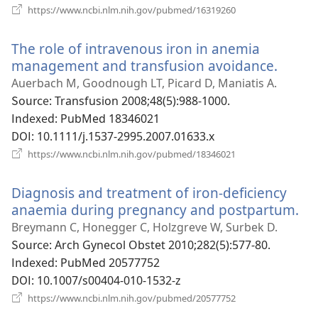
(새
https://www.ncbi.nlm.nih.gov/pubmed/16319260
로
운
The role of intravenous iron in anemia
창
열
management and transfusion avoidance.
(새
기)
로
Auerbach M, Goodnough LT, Picard D, Maniatis A.
운
Source
‎: Transfusion 2008;48(5):988-1000.
창
Indexed
‎: PubMed 18346021
열
DOI
‎: 10.1111/j.1537-2995.2007.01633.x
기)
(새
https://www.ncbi.nlm.nih.gov/pubmed/18346021
로
운
Diagnosis and treatment of iron-deficiency
창
열
anaemia during pregnancy and postpartum.
(새
기)
로
Breymann C, Honegger C, Holzgreve W, Surbek D.
운
Source
‎: Arch Gynecol Obstet 2010;282(5):577-80.
창
Indexed
‎: PubMed 20577752
열
DOI
‎: 10.1007/s00404-010-1532-z
기)
(새
https://www.ncbi.nlm.nih.gov/pubmed/20577752
로