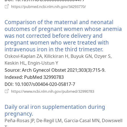
(새
https://pubmed.ncbi.nlm.nih.gov/34293770/
로
운
Comparison of the maternal and neonatal
창
열
outcomes of pregnant women whose anemia
기)
was not corrected before delivery and
pregnant women who were treated with
intravenous iron in the third trimester.
(새
로
Oskovi-Kaplan ZA, Kilickiran H, Buyuk GN, Ozyer S,
운
Keskin HL, Engin-Ustun Y
창
Source
‎: Arch Gynecol Obstet 2021;303(3):715-9.
열
Indexed
‎: PubMed 32990783
기)
DOI
‎: 10.1007/s00404-020-05817-7
(새
https://www.ncbi.nlm.nih.gov/pubmed/32990783
로
운
Daily oral iron supplementation during
창
열
pregnancy.
(새
기)
로
Peña-Rosas JP, De-Regil LM, Garcia-Casal MN, Dowswell