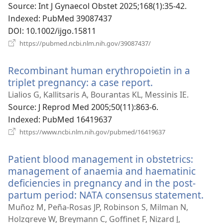
창
Source
‎: Int J Gynaecol Obstet 2025;168(1):35-42.
열
Indexed
‎: PubMed 39087437
기)
DOI
‎: 10.1002/ijgo.15811
(새
https://pubmed.ncbi.nlm.nih.gov/39087437/
로
운
Recombinant human erythropoietin in a
창
열
triplet pregnancy: a case report.
(새
기)
로
Lialios G, Kallitsaris A, Bourantas KL, Messinis IE.
운
Source
‎: J Reprod Med 2005;50(11):863-6.
창
Indexed
‎: PubMed 16419637
열
(새
https://www.ncbi.nlm.nih.gov/pubmed/16419637
로
기)
운
Patient blood management in obstetrics:
창
열
management of anaemia and haematinic
기)
deficiencies in pregnancy and in the post-
partum period: NATA consensus statement.
(새
로
Muñoz M, Peña-Rosas JP, Robinson S, Milman N,
운
Holzgreve W, Breymann C, Goffinet F, Nizard J,