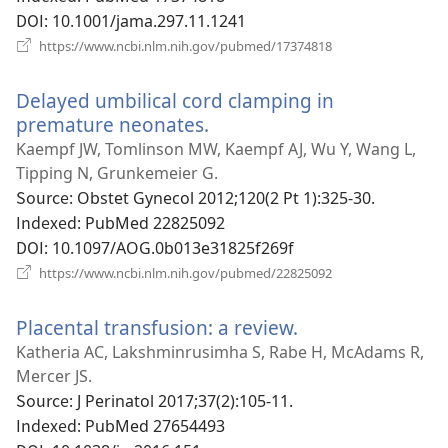
열
DOI
‎: 10.1001/jama.297.11.1241
기)
(새
https://www.ncbi.nlm.nih.gov/pubmed/17374818
로
운
Delayed umbilical cord clamping in
창
열
premature neonates.
(새
기)
로
Kaempf JW, Tomlinson MW, Kaempf AJ, Wu Y, Wang L,
운
Tipping N, Grunkemeier G.
창
Source
‎: Obstet Gynecol 2012;120(2 Pt 1):325-30.
열
Indexed
‎: PubMed 22825092
기)
DOI
‎: 10.1097/AOG.0b013e31825f269f
(새
https://www.ncbi.nlm.nih.gov/pubmed/22825092
로
운
Placental transfusion: a review.
(새
창
열
로
Katheria AC, Lakshminrusimha S, Rabe H, McAdams R,
기)
운
Mercer JS.
창
Source
‎: J Perinatol 2017;37(2):105-11.
열
Indexed
‎: PubMed 27654493
기)