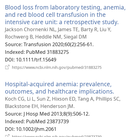
운
Blood loss from laboratory testing, anemia,
창
열
and red blood cell transfusion in the
기)
intensive care unit: a retrospective study.
(새
로
Jackson Chornenki NL, James TE, Barty R, Liu Y,
운
Rochwerg B, Heddle NM, Siegal DM
창
Source
‎: Transfusion 2020;60(2):256-61.
열
Indexed
‎: PubMed 31883275
기)
DOI
‎: 10.1111/trf.15649
(새
https://www.ncbi.nlm.nih.gov/pubmed/31883275
로
운
Hospital-acquired anemia: prevalence,
창
열
outcomes, and healthcare implications.
(새
기)
로
Koch CG, Li L, Sun Z, Hixson ED, Tang A, Phillips SC,
운
Blackstone EH, Henderson JM.
창
Source
‎: J Hosp Med 2013;8(9):506-12.
열
Indexed
‎: PubMed 23873739
기)
DOI
‎: 10.1002/jhm.2061
(새
https://www.ncbi.nlm.nih.gov/pubmed/23873739