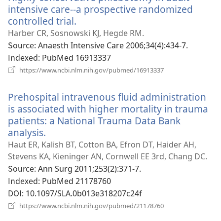
열
intensive care--a prospective randomized
기)
controlled trial.
(새
로
Harber CR, Sosnowski KJ, Hegde RM.
운
Source
‎: Anaesth Intensive Care 2006;34(4):434-7.
창
Indexed
‎: PubMed 16913337
열
(새
https://www.ncbi.nlm.nih.gov/pubmed/16913337
로
기)
운
Prehospital intravenous fluid administration
창
열
is associated with higher mortality in trauma
기)
patients: a National Trauma Data Bank
analysis.
(새
로
Haut ER, Kalish BT, Cotton BA, Efron DT, Haider AH,
운
Stevens KA, Kieninger AN, Cornwell EE 3rd, Chang DC.
창
Source
‎: Ann Surg 2011;253(2):371-7.
열
Indexed
‎: PubMed 21178760
기)
DOI
‎: 10.1097/SLA.0b013e318207c24f
(새
https://www.ncbi.nlm.nih.gov/pubmed/21178760
로