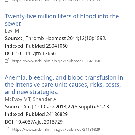
로
운
Twenty-five million liters of blood into the
창
열
sewer.
(새
기)
로
Levi M.
운
Source
‎: J Thromb Haemost 2014;12(10):1592.
창
Indexed
‎: PubMed 25041060
열
DOI
‎: 10.1111/jth.12656
기)
(새
https://www.ncbi.nlm.nih.gov/pubmed/25041060
로
운
Anemia, bleeding, and blood transfusion in
창
열
the intensive care unit: causes, risks, costs,
기)
and new strategies.
(새
로
McEvoy MT, Shander A
운
Source
‎: Am J Crit Care 2013;22(6 Suppl):eS1-13.
창
Indexed
‎: PubMed 24186829
열
DOI
‎: 10.4037/ajcc2013729
기)
(새
https://www.ncbi.nlm.nih.gov/pubmed/24186829
로