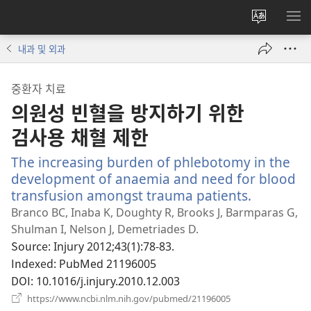
사이트
메
언어
보
내과 및 외과
변경
중환자 치료
의원성 빈혈을 방지하기 위한
검사용 채혈 제한
The increasing burden of phlebotomy in the
development of anaemia and need for blood
transfusion amongst trauma patients.
(새
로
Branco BC, Inaba K, Doughty R, Brooks J, Barmparas G,
운
Shulman I, Nelson J, Demetriades D.
창
Source
‎: Injury 2012;43(1):78-83.
열
Indexed
‎: PubMed 21196005
기)
DOI
‎: 10.1016/j.injury.2010.12.003
(새
https://www.ncbi.nlm.nih.gov/pubmed/21196005
로