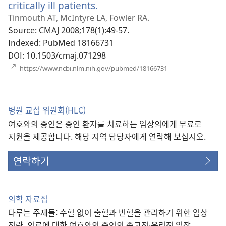
critically ill patients.
(새
로
Tinmouth AT, McIntyre LA, Fowler RA.
운
Source
‎: CMAJ 2008;178(1):49-57.
창
Indexed
‎: PubMed 18166731
열
DOI
‎: 10.1503/cmaj.071298
기)
(새
https://www.ncbi.nlm.nih.gov/pubmed/18166731
로
운
창
열
병원 교섭 위원회(HLC)
기)
여호와의 증인은 증인 환자를 치료하는 임상의에게 무료로
지원을 제공합니다. 해당 지역 담당자에게 연락해 보십시오.
연락하기
의학 자료집
다루는 주제들: 수혈 없이 출혈과 빈혈을 관리하기 위한 임상
전략, 의료에 대한 여호와의 증인의 종교적·윤리적 입장,