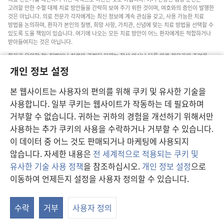
고려할 만한 수혈 대체 치료 방안들을 간략히 보여 주기 위한 것이며, 여호와의 증인이 발행한
것은 아닙니다. 의료 전문가 각자에게는 최신 정보에 계속 관심을 갖고, 사용 가능한 치료
방법을 논의하며, 환자가 본인의 질병, 희망 사항, 가치관, 신념에 맞는 치료 방법을 선택할 수
있도록 도울 책임이 있습니다. 여기에 나오는 모든 치료 방안이 어느 환자에게든 적합하거나
받아들여지는 것은 아닙니다.
환자가 유의할 점: 질병이나 치료와 관련된 문제는 항상 의사나 다른 의료 전문가의 조언을
구하십시오. 아픈 것 같다면 의사와 상담하십시오.
개인 정보 설정
본 웹사이트의 이용은 이 사이트 약관의 제약을 받습니다.
본 웹사이트는 사용자의 편의를 위해 쿠키 및 유사한 기술을
사용합니다. 일부 쿠키는 웹사이트가 작동하는 데 필요하며
거부할 수 없습니다. 귀하는 귀하의 경험을 개선하기 위해서만
보기 설정
사용하는 추가 쿠키의 사용을 수락하거나 거부할 수 있습니다.
이 데이터 중 어느 것도 판매되거나 마케팅에 사용되지
않습니다. 자세한 내용은
전 세계적으로 적용되는 쿠키 및
유사한 기술 사용 정책
을 참조하십시오.
개인 정보 설정
으로
Copyright
© 2026 Watch Tower Bible and Tract Society of Pennsylvania.
이동하여 언제든지 설정을 사용자 정의할 수 있습니다.
이용 약관
|
개인 정보 보호 정책
|
개인 정보 보호 설정
수락
거부
사용자 정의