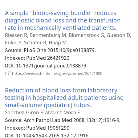
로
운
A simple "blood-saving bundle" reduces
창
열
diagnostic blood loss and the transfusion
기)
rate in mechanically ventilated patients.
(새
로
Riessen R, Behmenburg M, Blumenstock G, Guenon D,
운
Enkel S, Schäfer R, Haap M.
창
Source
‎: PLoS One 2015;10(9):e0138879.
열
Indexed
‎: PubMed 26421920
기)
DOI
‎: 10.1371/journal.pone.0138879
(새
https://www.ncbi.nlm.nih.gov/pubmed/26421920
로
운
Reduction of blood loss from laboratory
창
열
testing in hospitalized adult patients using
기)
small-volume (pediatric) tubes.
(새
로
Sanchez-Giron F, Alvarez-Mora F.
운
Source
‎: Arch Pathol Lab Med 2008;132(12):1916-9.
창
Indexed
‎: PubMed 19061290
열
DOI
‎: 10.1043/1543-2165-132.12.1916