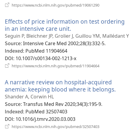
기)
(새
https://www.ncbi.nlm.nih.gov/pubmed/19061290
로
운
Effects of price information on test ordering
창
열
in an intensive care unit.
(새
기)
로
Seguin P, Bleichner JP, Grolier J, Guillou YM, Mallédant Y
운
Source
‎: Intensive Care Med 2002;28(3):332-5.
창
Indexed
‎: PubMed 11904664
열
DOI
‎: 10.1007/s00134-002-1213-x
기)
(새
https://www.ncbi.nlm.nih.gov/pubmed/11904664
로
운
A narrative review on hospital-acquired
창
열
anemia: keeping blood where it belongs.
(새
기)
로
Shander A, Corwin HL
운
Source
‎: Transfus Med Rev 2020;34(3):195-9.
창
Indexed
‎: PubMed 32507403
열
DOI
‎: 10.1016/j.tmrv.2020.03.003
기)
(새
https://www.ncbi.nlm.nih.gov/pubmed/32507403
로