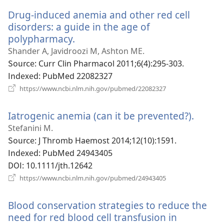
운
Drug-induced anemia and other red cell
창
열
disorders: a guide in the age of
기)
polypharmacy.
(새
로
Shander A, Javidroozi M, Ashton ME.
운
Source
‎: Curr Clin Pharmacol 2011;6(4):295-303.
창
Indexed
‎: PubMed 22082327
열
(새
https://www.ncbi.nlm.nih.gov/pubmed/22082327
로
기)
운
Iatrogenic anemia (can it be prevented?).
(새
창
열
로
Stefanini M.
기)
운
Source
‎: J Thromb Haemost 2014;12(10):1591.
창
Indexed
‎: PubMed 24943405
열
DOI
‎: 10.1111/jth.12642
기)
(새
https://www.ncbi.nlm.nih.gov/pubmed/24943405
로
운
Blood conservation strategies to reduce the
창
열
need for red blood cell transfusion in
기)