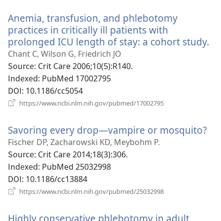
운
Anemia, transfusion, and phlebotomy
창
열
practices in critically ill patients with
기)
prolonged ICU length of stay: a cohort study.
(
로
Chant C, Wilson G, Friedrich JO
운
Source
‎: Crit Care 2006;10(5):R140.
창
Indexed
‎: PubMed 17002795
열
DOI
‎: 10.1186/cc5054
기
(새
https://www.ncbi.nlm.nih.gov/pubmed/17002795
로
운
Savoring every drop—vampire or mosquito?
(새
창
열
로
Fischer DP, Zacharowski KD, Meybohm P.
기)
운
Source
‎: Crit Care 2014;18(3):306.
창
Indexed
‎: PubMed 25032998
열
DOI
‎: 10.1186/cc13884
기)
(새
https://www.ncbi.nlm.nih.gov/pubmed/25032998
로
운
Highly conservative phlebotomy in adult
창