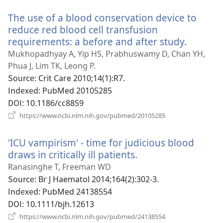
운
The use of a blood conservation device to
창
열
reduce red blood cell transfusion
기)
requirements: a before and after study.
(새
로
Mukhopadhyay A, Yip HS, Prabhuswamy D, Chan YH,
운
Phua J, Lim TK, Leong P.
창
Source
‎: Crit Care 2010;14(1):R7.
열
Indexed
‎: PubMed 20105285
기)
DOI
‎: 10.1186/cc8859
(새
https://www.ncbi.nlm.nih.gov/pubmed/20105285
로
운
'ICU vampirism' - time for judicious blood
창
열
draws in critically ill patients.
(새
기)
로
Ranasinghe T, Freeman WD
운
Source
‎: Br J Haematol 2014;164(2):302-3.
창
Indexed
‎: PubMed 24138554
열
DOI
‎: 10.1111/bjh.12613
기)
(새
https://www.ncbi.nlm.nih.gov/pubmed/24138554