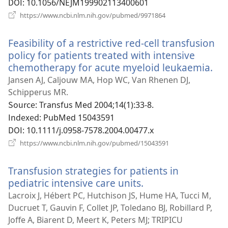
DOI
‎: 10.1056/NEJM199902113400601
(새
https://www.ncbi.nlm.nih.gov/pubmed/9971864
로
운
Feasibility of a restrictive red-cell transfusion
창
열
policy for patients treated with intensive
기)
chemotherapy for acute myeloid leukaemia.
(새
로
Jansen AJ, Caljouw MA, Hop WC, Van Rhenen DJ,
운
Schipperus MR.
창
Source
‎: Transfus Med 2004;14(1):33-8.
열
Indexed
‎: PubMed 15043591
기)
DOI
‎: 10.1111/j.0958-7578.2004.00477.x
(새
https://www.ncbi.nlm.nih.gov/pubmed/15043591
로
운
Transfusion strategies for patients in
창
열
pediatric intensive care units.
(새
기)
로
Lacroix J, Hébert PC, Hutchison JS, Hume HA, Tucci M,
운
Ducruet T, Gauvin F, Collet JP, Toledano BJ, Robillard P,
창
Joffe A, Biarent D, Meert K, Peters MJ; TRIPICU