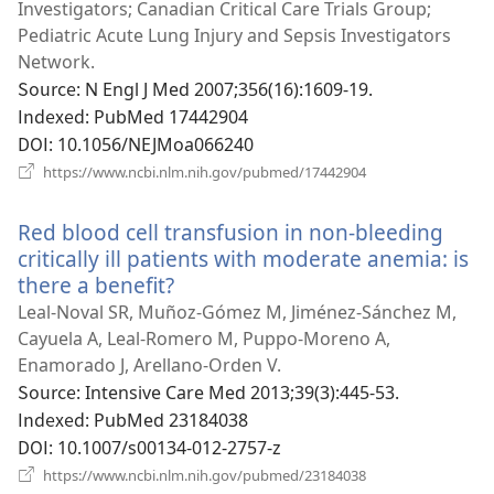
열
Investigators; Canadian Critical Care Trials Group;
기)
Pediatric Acute Lung Injury and Sepsis Investigators
Network.
Source
‎: N Engl J Med 2007;356(16):1609-19.
Indexed
‎: PubMed 17442904
DOI
‎: 10.1056/NEJMoa066240
(새
https://www.ncbi.nlm.nih.gov/pubmed/17442904
로
운
Red blood cell transfusion in non-bleeding
창
열
critically ill patients with moderate anemia: is
기)
there a benefit?
(새
로
Leal-Noval SR, Muñoz-Gómez M, Jiménez-Sánchez M,
운
Cayuela A, Leal-Romero M, Puppo-Moreno A,
창
Enamorado J, Arellano-Orden V.
열
Source
‎: Intensive Care Med 2013;39(3):445-53.
기)
Indexed
‎: PubMed 23184038
DOI
‎: 10.1007/s00134-012-2757-z
(새
https://www.ncbi.nlm.nih.gov/pubmed/23184038
로