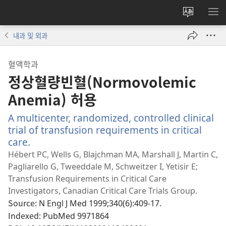
사이트
메
언어
보
내과 및 외과
변경
혈액학과
정상혈량빈혈(Normovolemic
Anemia) 허용
A multicenter, randomized, controlled clinical
trial of transfusion requirements in critical
care.
(새
로
Hébert PC, Wells G, Blajchman MA, Marshall J, Martin C,
운
Pagliarello G, Tweeddale M, Schweitzer I, Yetisir E;
창
Transfusion Requirements in Critical Care
열
Investigators, Canadian Critical Care Trials Group.
기)
Source
‎: N Engl J Med 1999;340(6):409-17.
Indexed
‎: PubMed 9971864