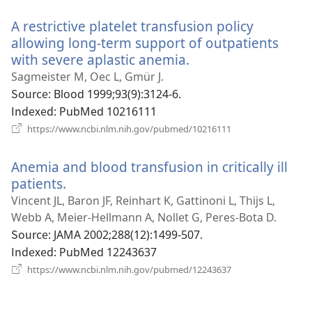
운
A restrictive platelet transfusion policy
창
열
allowing long-term support of outpatients
기)
with severe aplastic anemia.
(새
로
Sagmeister M, Oec L, Gmür J.
운
Source
‎: Blood 1999;93(9):3124-6.
창
Indexed
‎: PubMed 10216111
열
(새
https://www.ncbi.nlm.nih.gov/pubmed/10216111
로
기)
운
Anemia and blood transfusion in critically ill
창
열
patients.
(새
기)
로
Vincent JL, Baron JF, Reinhart K, Gattinoni L, Thijs L,
운
Webb A, Meier-Hellmann A, Nollet G, Peres-Bota D.
창
Source
‎: JAMA 2002;288(12):1499-507.
열
Indexed
‎: PubMed 12243637
기)
(새
https://www.ncbi.nlm.nih.gov/pubmed/12243637
로
운
창