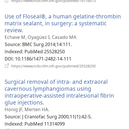
https://www.ncbi.nlm.nih.gov/pubmed/19716013
로
운
Use of Floseal®, a human gelatine-thrombin
창
열
matrix sealant, in surgery: a systematic
기)
review.
(새
로
Echave M, Oyagüez I, Casado MA
운
Source
‎: BMC Surg 2014;14:111.
창
Indexed
‎: PubMed 25528250
열
DOI
‎: 10.1186/1471-2482-14-111
기)
(새
https://www.ncbi.nlm.nih.gov/pubmed/25528250
로
운
Surgical removal of intra- and extraoral
창
열
cavernous lymphangiomas using
기)
intraoperative-assisted intralesional fibrin
glue injections.
(새
로
Hönig JF, Merten HA.
운
Source
‎: J Craniofac Surg 2000;11(1):42-5.
창
Indexed
‎: PubMed 11314099