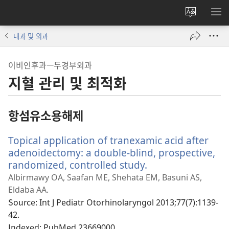
사이트
메
언어
보
내과 및 외과
변경
이비인후과—두경부외과
지혈 관리 및 최적화
항섬유소용해제
Topical application of tranexamic acid after
adenoidectomy: a double-blind, prospective,
randomized, controlled study.
(새
로
Albirmawy OA, Saafan ME, Shehata EM, Basuni AS,
운
Eldaba AA.
창
Source
‎: Int J Pediatr Otorhinolaryngol 2013;77(7):1139-
열
42.
기)
Indexed
‎: PubMed 23669000