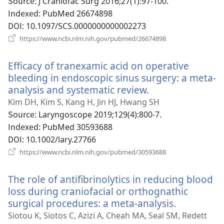
운
Source
‎: J Craniofac Surg 2016;27(1):97-100.
창
Indexed
‎: PubMed 26674898
열
DOI
‎: 10.1097/SCS.0000000000002273
기)
(새
https://www.ncbi.nlm.nih.gov/pubmed/26674898
로
운
Efficacy of tranexamic acid on operative
창
열
bleeding in endoscopic sinus surgery: a meta-
기)
analysis and systematic review.
(새
로
Kim DH, Kim S, Kang H, Jin HJ, Hwang SH
운
Source
‎: Laryngoscope 2019;129(4):800-7.
창
Indexed
‎: PubMed 30593688
열
DOI
‎: 10.1002/lary.27766
기)
(새
https://www.ncbi.nlm.nih.gov/pubmed/30593688
로
운
The role of antifibrinolytics in reducing blood
창
열
loss during craniofacial or orthognathic
기)
surgical procedures: a meta-analysis.
(새
로
Siotou K, Siotos C, Azizi A, Cheah MA, Seal SM, Redett