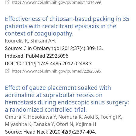
열
(새
https://www.ncbi.nlm.nih.gov/pubmed/11314099
로
기)
운
Effectiveness of chitosan-based packing in 35
창
열
patients with recalcitrant epistaxis in the
기)
context of coagulopathy.
(새
로
Kourelis K, Shikani AH.
운
Source
‎: Clin Otolaryngol 2012;37(4):309-13.
창
Indexed
‎: PubMed 22925096
열
DOI
‎: 10.1111/j.1749-4486.2012.02488.x
기)
(새
https://www.ncbi.nlm.nih.gov/pubmed/22925096
로
운
Effect of gauze placement soaked with
창
열
adrenaline at suprabullar recess on
기)
hemostasis during endoscopic sinus surgery:
a randomized controlled trial.
(새
로
Omura K, Hosokawa Y, Nomura K, Aoki S, Tochigi K,
운
Miyashita K, Tanaka Y, Otori N, Kojima H
창
Source
‎: Head Neck 2020;42(9):2397-404.