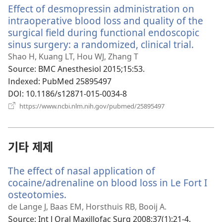
Effect of desmopressin administration on
창
열
intraoperative blood loss and quality of the
기)
surgical field during functional endoscopic
sinus surgery: a randomized, clinical trial.
(새
로
Shao H, Kuang LT, Hou WJ, Zhang T
운
Source
‎: BMC Anesthesiol 2015;15:53.
창
Indexed
‎: PubMed 25895497
열
DOI
‎: 10.1186/s12871-015-0034-8
기)
(새
https://www.ncbi.nlm.nih.gov/pubmed/25895497
로
운
창
열
기타 제제
기)
The effect of nasal application of
cocaine/adrenaline on blood loss in Le Fort I
osteotomies.
(새
로
de Lange J, Baas EM, Horsthuis RB, Booij A.
운
Source
‎: Int J Oral Maxillofac Surg 2008;37(1):21-4.