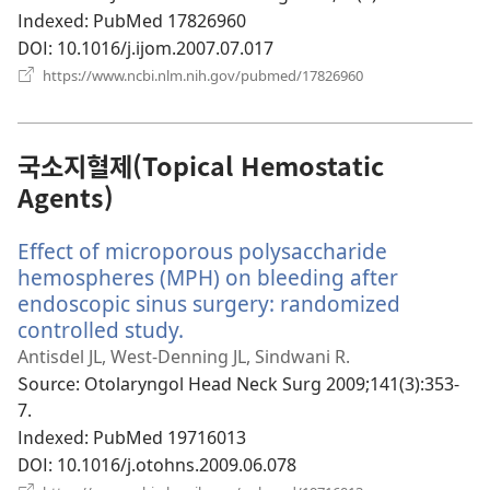
창
Indexed
‎: PubMed 17826960
열
DOI
‎: 10.1016/j.ijom.2007.07.017
기)
(새
https://www.ncbi.nlm.nih.gov/pubmed/17826960
로
운
창
열
국소지혈제(Topical Hemostatic
기)
Agents)
Effect of microporous polysaccharide
hemospheres (MPH) on bleeding after
endoscopic sinus surgery: randomized
controlled study.
(새
로
Antisdel JL, West-Denning JL, Sindwani R.
운
Source
‎: Otolaryngol Head Neck Surg 2009;141(3):353-
창
7.
열
Indexed
‎: PubMed 19716013
기)
DOI
‎: 10.1016/j.otohns.2009.06.078
(새