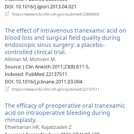
DOI
‎: 10.1016/j.ijporl.2013.04.021
(새
https://www.ncbi.nlm.nih.gov/pubmed/23669000
로
운
The effect of intravenous tranexamic acid on
창
열
blood loss and surgical field quality during
기)
endoscopic sinus surgery: a placebo-
controlled clinical trial.
(새
로
Alimian M, Mohseni M.
운
Source
‎: J Clin Anesth 2011;23(8):611-5.
창
Indexed
‎: PubMed 22137511
열
DOI
‎: 10.1016/j.jclinane.2011.03.004
기)
(새
https://www.ncbi.nlm.nih.gov/pubmed/22137511
로
운
The efficacy of preoperative oral tranexamic
창
열
acid on intraoperative bleeding during
기)
rhinoplasty.
(새
로
Eftekharian HR, Rajabzadeh Z