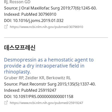
운
RJ, Rosson GD
창
Source
‎: J Oral Maxillofac Surg 2019;77(6):1245-60.
열
Indexed
‎: PubMed 30796910
기)
DOI
‎: 10.1016/j.joms.2019.01.032
(새
https://www.ncbi.nlm.nih.gov/pubmed/30796910
로
운
창
열
데스모프레신
기)
Desmopressin as a hemostatic agent to
provide a dry intraoperative field in
rhinoplasty.
(새
로
Gruber RP, Zeidler KR, Berkowitz RL
운
Source
‎: Plast Reconstr Surg 2015;135(5):1337-40.
창
Indexed
‎: PubMed 25919247
열
DOI
‎: 10.1097/PRS.0000000000001158
기)
(새
https://www.ncbi.nlm.nih.gov/pubmed/25919247
로
운