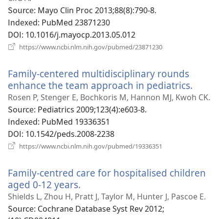
열
Source
‎: Mayo Clin Proc 2013;88(8):790-8.
기)
Indexed
‎: PubMed 23871230
DOI
‎: 10.1016/j.mayocp.2013.05.012
(새
https://www.ncbi.nlm.nih.gov/pubmed/23871230
로
운
Family-centered multidisciplinary rounds
창
열
enhance the team approach in pediatrics.
(새
기)
로
Rosen P, Stenger E, Bochkoris M, Hannon MJ, Kwoh CK.
운
Source
‎: Pediatrics 2009;123(4):e603-8.
창
Indexed
‎: PubMed 19336351
열
DOI
‎: 10.1542/peds.2008-2238
기)
(새
https://www.ncbi.nlm.nih.gov/pubmed/19336351
로
운
Family-centred care for hospitalised children
창
열
aged 0-12 years.
(새
기)
로
Shields L, Zhou H, Pratt J, Taylor M, Hunter J, Pascoe E.
운
Source
‎: Cochrane Database Syst Rev 2012;