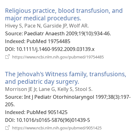
운
Religious practice, blood transfusion, and
창
열
major medical procedures.
(새
기)
로
Hivey S, Pace N, Garside JP, Wolf AR.
운
Source
‎: Paediatr Anaesth 2009;19(10):934-46.
창
Indexed
‎: PubMed 19754485
열
DOI
‎: 10.1111/j.1460-9592.2009.03139.x
기)
(새
https://www.ncbi.nlm.nih.gov/pubmed/19754485
로
운
The Jehovah's Witness family, transfusions,
창
열
and pediatric day surgery.
(새
기)
로
Morrison JE Jr, Lane G, Kelly S, Stool S.
운
Source
‎: Int J Pediatr Otorhinolaryngol 1997;38(3):197-
창
205.
열
Indexed
‎: PubMed 9051425
기)
DOI
‎: 10.1016/s0165-5876(96)01439-5
(새
https://www.ncbi.nlm.nih.gov/pubmed/9051425
로
운