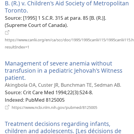
B. (R.) v. Children's Aid Society of Metropolitan
창
열
Toronto.
(새
기)
로
Source
‎: [1995] 1 S.C.R. 315 at para. 85 [B. (R.)].
운
(Supreme Court of Canada).
창
열
https://www.canlii.org/en/ca/scc/doc/1995/1995canlii115/1995canlii115.
기)
(새
resultIndex=1
로
운
Management of severe anemia without
창
열
transfusion in a pediatric Jehovah's Witness
기)
patient.
(새
로
Akingbola OA, Custer JR, Bunchman TE, Sedman AB.
운
Source
‎: Crit Care Med 1994;22(3):524-8.
창
Indexed
‎: PubMed 8125005
열
(새
https://www.ncbi.nlm.nih.gov/pubmed/8125005
로
기)
운
Treatment decisions regarding infants,
창
열
children and adolescents. [Les décisions de