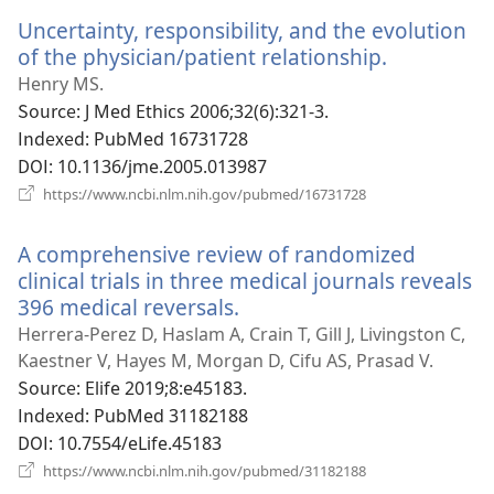
운
Uncertainty, responsibility, and the evolution
창
열
of the physician/patient relationship.
(새
기)
로
Henry MS.
운
Source
‎: J Med Ethics 2006;32(6):321-3.
창
Indexed
‎: PubMed 16731728
열
DOI
‎: 10.1136/jme.2005.013987
기)
(새
https://www.ncbi.nlm.nih.gov/pubmed/16731728
로
운
A comprehensive review of randomized
창
열
clinical trials in three medical journals reveals
기)
396 medical reversals.
(새
로
Herrera-Perez D, Haslam A, Crain T, Gill J, Livingston C,
운
Kaestner V, Hayes M, Morgan D, Cifu AS, Prasad V.
창
Source
‎: Elife 2019;8:e45183.
열
Indexed
‎: PubMed 31182188
기)
DOI
‎: 10.7554/eLife.45183
(새
https://www.ncbi.nlm.nih.gov/pubmed/31182188
로