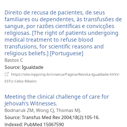
로
운
Direito de recusa de pacientes, de seus
창
열
familiares ou dependentes, às transfusões de
기)
sangue, por razões científicas e convicções
religiosas. [The right of patients undergoing
medical treatment to refuse blood
transfusions, for scientific reasons and
religious beliefs.] [Portuguese]
(새
로
Bastos C
운
Source
‎: Igualdade
창
https://site.mppr.mp.br/crianca/Pagina/Revista-Igualdade-XXXV-
열
(새
ESTU-Celso-Ribeiro
로
기)
운
Meeting the clinical challenge of care for
창
열
Jehovah's Witnesses.
(새
기)
로
Bodnaruk ZM, Wong CJ, Thomas MJ.
운
Source
‎: Transfus Med Rev 2004;18(2):105-16.
창
Indexed
‎: PubMed 15067590