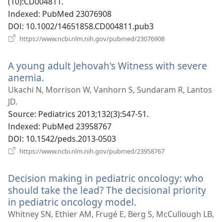
창
(10):CD004811.
열
Indexed
‎: PubMed 23076908
기)
DOI
‎: 10.1002/14651858.CD004811.pub3
(새
https://www.ncbi.nlm.nih.gov/pubmed/23076908
로
운
A young adult Jehovah's Witness with severe
창
열
anemia.
(새
기)
로
Ukachi N, Morrison W, Vanhorn S, Sundaram R, Lantos
운
JD.
창
Source
‎: Pediatrics 2013;132(3):547-51.
열
Indexed
‎: PubMed 23958767
기)
DOI
‎: 10.1542/peds.2013-0503
(새
https://www.ncbi.nlm.nih.gov/pubmed/23958767
로
운
Decision making in pediatric oncology: who
창
열
should take the lead? The decisional priority
기)
in pediatric oncology model.
(새
로
Whitney SN, Ethier AM, Frugé E, Berg S, McCullough LB,