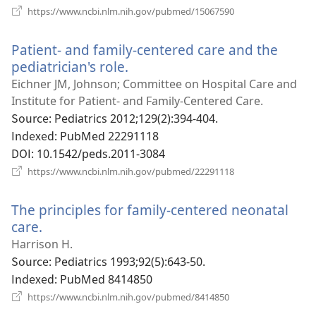
열
(새
https://www.ncbi.nlm.nih.gov/pubmed/15067590
로
기)
운
Patient- and family-centered care and the
창
열
pediatrician's role.
(새
기)
로
Eichner JM, Johnson; Committee on Hospital Care and
운
Institute for Patient- and Family-Centered Care.
창
Source
‎: Pediatrics 2012;129(2):394-404.
열
Indexed
‎: PubMed 22291118
기)
DOI
‎: 10.1542/peds.2011-3084
(새
https://www.ncbi.nlm.nih.gov/pubmed/22291118
로
운
The principles for family-centered neonatal
창
열
care.
(새
기)
로
Harrison H.
운
Source
‎: Pediatrics 1993;92(5):643-50.
창
Indexed
‎: PubMed 8414850
열
(새
https://www.ncbi.nlm.nih.gov/pubmed/8414850
로
기)