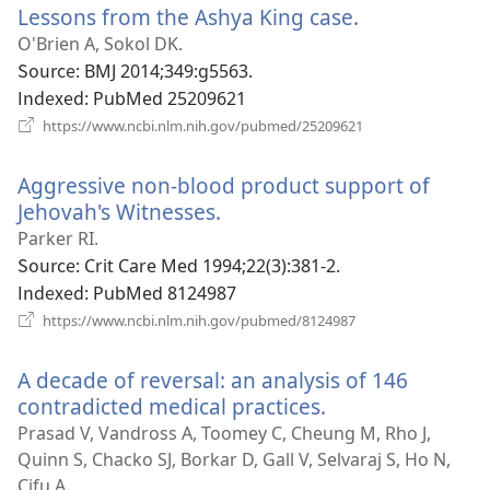
Lessons from the Ashya King case.
(새
창
열
로
O'Brien A, Sokol DK.
기)
운
Source
‎: BMJ 2014;349:g5563.
창
Indexed
‎: PubMed 25209621
열
(새
https://www.ncbi.nlm.nih.gov/pubmed/25209621
로
기)
운
Aggressive non-blood product support of
창
열
Jehovah's Witnesses.
(새
기)
로
Parker RI.
운
Source
‎: Crit Care Med 1994;22(3):381-2.
창
Indexed
‎: PubMed 8124987
열
(새
https://www.ncbi.nlm.nih.gov/pubmed/8124987
로
기)
운
A decade of reversal: an analysis of 146
창
열
contradicted medical practices.
(새
기)
로
Prasad V, Vandross A, Toomey C, Cheung M, Rho J,
운
Quinn S, Chacko SJ, Borkar D, Gall V, Selvaraj S, Ho N,
창
Cifu A.