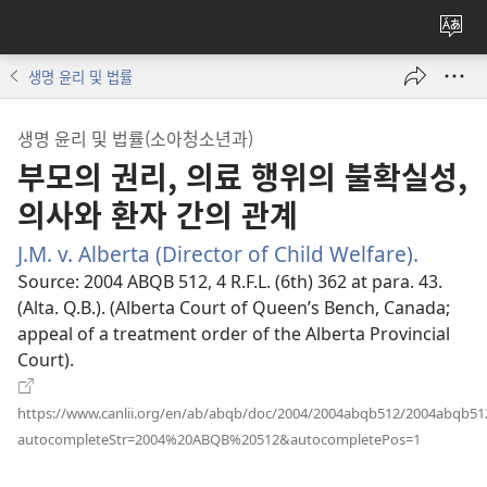
사이
언어
생명 윤리 및 법률
변경
생명 윤리 및 법률(소아청소년과)
부모의 권리, 의료 행위의 불확실성,
의사와 환자 간의 관계
J.M. v. Alberta (Director of Child Welfare).
(새
로
Source
‎: 2004 ABQB 512, 4 R.F.L. (6th) 362 at para. 43.
운
(Alta. Q.B.). (Alberta Court of Queen’s Bench, Canada;
창
appeal of a treatment order of the Alberta Provincial
열
Court).
기)
https://www.canlii.org/en/ab/abqb/doc/2004/2004abqb512/2004abqb51
(새
autocompleteStr=2004%20ABQB%20512&autocompletePos=1
로
운