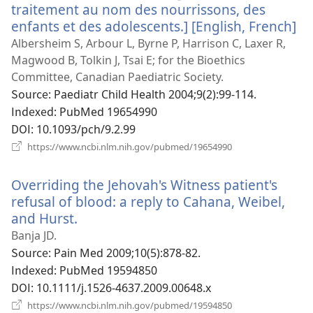
기)
traitement au nom des nourrissons, des
enfants et des adolescents.] [English, French]
(
로
Albersheim S, Arbour L, Byrne P, Harrison C, Laxer R,
운
Magwood B, Tolkin J, Tsai E; for the Bioethics
창
Committee, Canadian Paediatric Society.
열
Source
‎: Paediatr Child Health 2004;9(2):99-114.
기
Indexed
‎: PubMed 19654990
DOI
‎: 10.1093/pch/9.2.99
(새
https://www.ncbi.nlm.nih.gov/pubmed/19654990
로
운
Overriding the Jehovah's Witness patient's
창
열
refusal of blood: a reply to Cahana, Weibel,
기)
and Hurst.
(새
로
Banja JD.
운
Source
‎: Pain Med 2009;10(5):878-82.
창
Indexed
‎: PubMed 19594850
열
DOI
‎: 10.1111/j.1526-4637.2009.00648.x
기)
(새
https://www.ncbi.nlm.nih.gov/pubmed/19594850