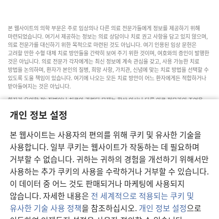
본 웹사이트의 의학 부문은 주로 임상의나 다른 의료 전문가들에게 정보를 제공하기 위해
마련되었습니다. 여기서 제공하는 정보는 의료 상담이나 치료 권고 사항을 담고 있지 않으며,
의료 전문가를 대신하기 위한 목적으로 마련된 것도 아닙니다. 여기 인용된 임상 문헌은
고려할 만한 수혈 대체 치료 방안들을 간략히 보여 주기 위한 것이며, 여호와의 증인이 발행한
것은 아닙니다. 의료 전문가 각자에게는 최신 정보에 계속 관심을 갖고, 사용 가능한 치료
방법을 논의하며, 환자가 본인의 질병, 희망 사항, 가치관, 신념에 맞는 치료 방법을 선택할 수
있도록 도울 책임이 있습니다. 여기에 나오는 모든 치료 방안이 어느 환자에게든 적합하거나
받아들여지는 것은 아닙니다.
환자가 유의할 점: 질병이나 치료와 관련된 문제는 항상 의사나 다른 의료 전문가의 조언을
구하십시오. 아픈 것 같다면 의사와 상담하십시오.
개인 정보 설정
본 웹사이트의 이용은 이 사이트 약관의 제약을 받습니다.
본 웹사이트는 사용자의 편의를 위해 쿠키 및 유사한 기술을
사용합니다. 일부 쿠키는 웹사이트가 작동하는 데 필요하며
거부할 수 없습니다. 귀하는 귀하의 경험을 개선하기 위해서만
보기 설정
사용하는 추가 쿠키의 사용을 수락하거나 거부할 수 있습니다.
이 데이터 중 어느 것도 판매되거나 마케팅에 사용되지
않습니다. 자세한 내용은
전 세계적으로 적용되는 쿠키 및
유사한 기술 사용 정책
을 참조하십시오.
개인 정보 설정
으로
Copyright
© 2026 Watch Tower Bible and Tract Society of Pennsylvania.