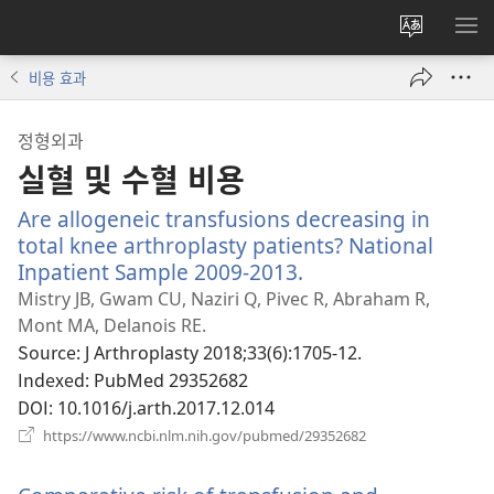
사이트
메
언어
보
비용 효과
변경
정형외과
실혈 및 수혈 비용
Are allogeneic transfusions decreasing in
total knee arthroplasty patients? National
Inpatient Sample 2009-2013.
(새
로
Mistry JB, Gwam CU, Naziri Q, Pivec R, Abraham R,
운
Mont MA, Delanois RE.
창
Source
‎: J Arthroplasty 2018;33(6):1705-12.
열
Indexed
‎: PubMed 29352682
기)
DOI
‎: 10.1016/j.arth.2017.12.014
(새
https://www.ncbi.nlm.nih.gov/pubmed/29352682
로
운
창