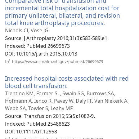
Comparative risk of transfusion and
열
incremental total hospitalization cost for
기)
primary unilateral, bilateral, and revision
total knee arthroplasty procedures.
(새
로
Nichols CI, Vose JG.
운
Source
‎: J Arthroplasty 2016;31(3):583-589.e1.
창
Indexed
‎: PubMed 26699673
열
DOI
‎: 10.1016/j.arth.2015.10.013
기)
(새
https://www.ncbi.nlm.nih.gov/pubmed/26699673
로
운
Increased hospital costs associated with red
창
열
blood cell transfusion.
(새
기)
로
Trentino KM, Farmer SL, Swain SG, Burrows SA,
운
Hofmann A, Ienco R, Pavey W, Daly FF, Van Niekerk A,
창
Webb SA, Towler S, Leahy MF.
열
Source
‎: Transfusion 2015;55(5):1082-9.
기)
Indexed
‎: PubMed 25488623
DOI
‎: 10.1111/trf.12958
(새