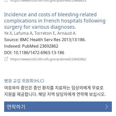
https://www.ncbi.nlm.nih.gov/pubmed/25488623
로
운
Incidence and costs of bleeding-related
창
열
complications in French hospitals following
기)
surgery for various diagnoses.
(새
로
Ye X, Lafuma A, Torreton E, Arnaud A.
운
Source
‎: BMC Health Serv Res 2013;13:186.
창
Indexed
‎: PubMed 23692862
열
DOI
‎: 10.1186/1472-6963-13-186
기)
(새
https://www.ncbi.nlm.nih.gov/pubmed/23692862
로
운
창
열
병원 교섭 위원회(HLC)
기)
여호와의 증인은 증인 환자를 치료하는 임상의에게 무료로
지원을 제공합니다. 해당 지역 담당자에게 연락해 보십시오.
연락하기