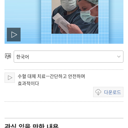
동
영
언어
선택
상
수혈 대체 치료—간단하고 안전하며
재
재생
효과적이다
다운로드
생
동영상
다운로드
하
옵션
기
관심 있을 만한 내용