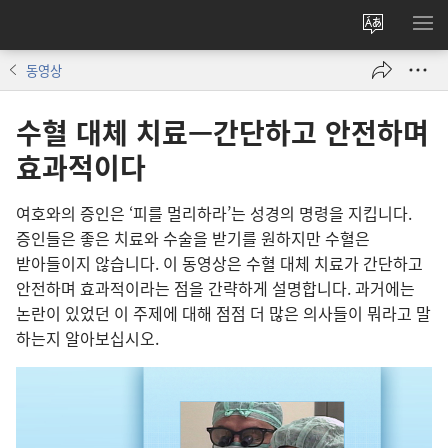
사이트
메
언어
보
동영상
변경
수혈 대체 치료—간단하고 안전하며
효과적이다
여호와
의 증인
은 ‘피
를 멀리
하라’는 성경
의 명령
을 지킵니다.
증인
들
은 좋은 치료
와 수술
을 받기
를 원하지만 수혈
은
받아들이지 않습니다. 이 동영상
은 수혈 대체 치료
가 간단
하고
안전
하며 효과적
이라는 점
을 간략
하게 설명
합니다. 과거
에는
논란
이 있었던 이 주제
에 대해 점점 더 많은 의사
들
이 뭐라고 말
하는지 알아보십시오.