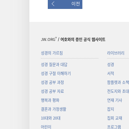
이전
®
JW.ORG
/ 여호와의 증인 공식 웹사이트
성경의 가르침
라이브러리
성경 질문과 대답
성경
성경 구절 이해하기
서적
성경 공부 과정
팜플렛과 소
성경 공부 자료
전도지와 초
행복과 평화
연재 기사
결혼과 가정생활
잡지
10대와 20대
집회 교재
어린이
프로그램