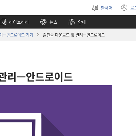
한국어
로
언어
(
선택
창
라이브러리
뉴스
안내
열
하기—안드로이드 기기
출판물 다운로드 및 관리—안드로이드
 관리—안드로이드