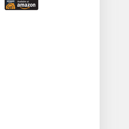
on
Available
Google
at
Play
Amazon
(새로운
(새로운
창
창
열기)
열기)