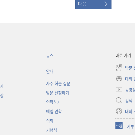
다음
뉴스
바로 가기
방문 
안내
대회 
(새로운
자주 하는 질문
책자
창
동영
방문 신청하기
열기)
대장
검색
연락하기
대외 
베델 견학
집회
기부
(새로운
기념식