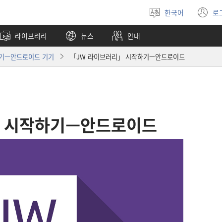
한국어
로
언어
(
선택
창
라이브러리
뉴스
안내
열
하기—안드로이드 기기
「JW 라이브러리」 시작하기—안드로이드
」 시작하기—안드로이드