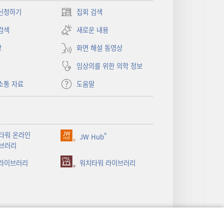
신청하기
집회 검색
(새로운
창
검색
새로운 내용
열기)
상
화면 해설 동영상
임상의를 위한 의학 정보
소통 자료
도움말
타워 온라인
®
JW Hub
(새로운
브러리
창
 라이브러리
열기)
워치타워 라이브러리