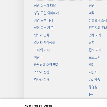
성경 질문과 대답
성경
성경 구절 이해하기
서적
성경 공부 과정
팜플렛과 소
성경 공부 자료
전도지와 초
행복과 평화
연재 기사
결혼과 가정생활
잡지
10대와 20대
집회 교재
어린이
프로그램
하느님에 대한 믿음
색인
과학과 성경
지침서
역사와 성경
JW 방송
동영상
음악
오디오 드라마
개인 정보 설정