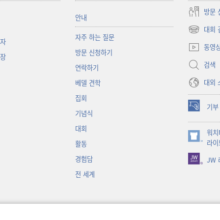
방문 
안내
대회 
(새로운
자주 하는 질문
책자
창
동영
방문 신청하기
열기)
대장
검색
연락하기
대외 
베델 견학
집회
기부
(새로운
기념식
창
대회
워치
열기)
(새로운
라이
활동
창
경험담
JW
열기)
전 세계