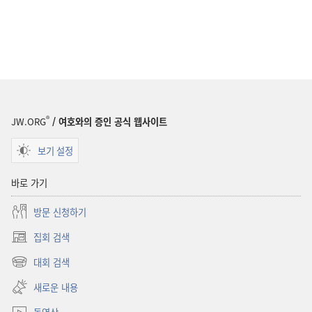
®
JW.ORG
/ 여호와의 증인 공식 웹사이트
보기 설정
바로 가기
방문 신청하기
집회 검색
(새로운
창
대회 검색
(새로운
열기)
창
새로운 내용
열기)