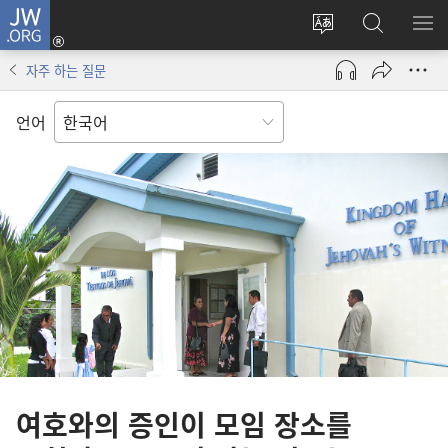
JW.ORG
로그인
사이트
JW.ORG
메
(새로운
언어
검색
보
창
자주 하는 질문
변경
열기)
언어
여호와의 증인이 모임 장소를