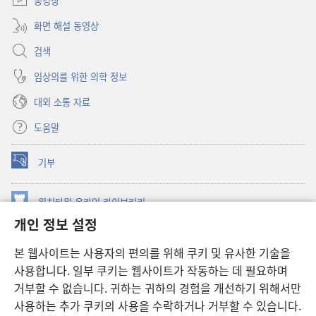
동영상
화면 해설 동영상
검색
임상의를 위한 의학 정보
대외 소통 자료
도움말
기부
(새로운
창
열기)
워치타워 온라인 라이브러리
(새로운
개인 정보 설정
창
®
JW Hub
열기)
(새로운
본 웹사이트는 사용자의 편의를 위해 쿠키 및 유사한 기술을
창
JW 라이브러리
사용합니다. 일부 쿠키는 웹사이트가 작동하는 데 필요하며
열기)
거부할 수 없습니다. 귀하는 귀하의 경험을 개선하기 위해서만
워치타워 라이브러리
사용하는 추가 쿠키의 사용을 수락하거나 거부할 수 있습니다.