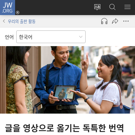
JW.ORG
로그인
사이트
JW.ORG
메
(새로운
언어
검색
보
창
우리의 출판 활동
변경
열기)
언어
글을 영상으로 옮기는 독특한 번역