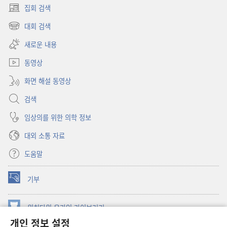
집회 검색
(새로운
창
대회 검색
(새로운
열기)
창
새로운 내용
열기)
동영상
화면 해설 동영상
검색
임상의를 위한 의학 정보
대외 소통 자료
도움말
기부
(새로운
창
열기)
워치타워 온라인 라이브러리
(새로운
개인 정보 설정
창