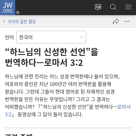
JW.ORG
로그인
사이트
JW.ORG
메
(새로운
언어
검색
보
창
우리의 출판 활동
변경
열기)
언어
“하느님의 신성한 선언”을
번역하다—로마서 3:2
하느님에 관한 진리는 어느 성경 번역판에나 들어 있으며,
여호와의 증인은 지난 100년간 여러 번역판을 활용해
왔습니다. 그런데 그들이 현대 영어로 된 자체적인 성경
번역판을 만든 이유는 무엇입니까? 그리고 그 결과는
어떠했습니까? 「“하느님의 신성한 선언”을 번역하다—
로마서
3:2
」 동영상에 그 답이 들어 있습니다.