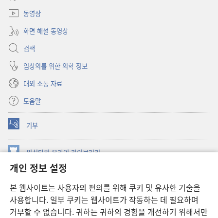
열기)
동영상
화면 해설 동영상
검색
임상의를 위한 의학 정보
대외 소통 자료
도움말
기부
(새로운
창
열기)
워치타워 온라인 라이브러리
(새로운
개인 정보 설정
창
®
JW Hub
열기)
(새로운
본 웹사이트는 사용자의 편의를 위해 쿠키 및 유사한 기술을
창
JW 라이브러리
사용합니다. 일부 쿠키는 웹사이트가 작동하는 데 필요하며
열기)
거부할 수 없습니다. 귀하는 귀하의 경험을 개선하기 위해서만