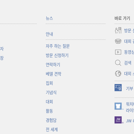
뉴스
바로 가기
방문 
안내
대회 
(새로운
자주 하는 질문
책자
창
동영
방문 신청하기
열기)
대장
검색
연락하기
대외 
베델 견학
집회
기부
(새로운
기념식
창
대회
워치
열기)
(새로운
라이
활동
창
경험담
JW
열기)
전 세계