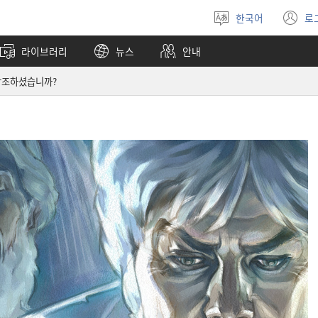
한국어
로
언어
(
선택
창
라이브러리
뉴스
안내
열
창조하셨습니까?