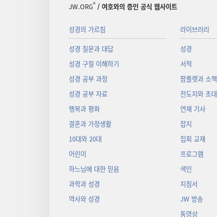
®
JW.ORG
/ 여호와의 증인 공식 웹사이트
성경의 가르침
라이브러리
성경 질문과 대답
성경
성경 구절 이해하기
서적
성경 공부 과정
팜플렛과 소
성경 공부 자료
전도지와 초
행복과 평화
연재 기사
결혼과 가정생활
잡지
10대와 20대
집회 교재
어린이
프로그램
하느님에 대한 믿음
색인
과학과 성경
지침서
역사와 성경
JW 방송
동영상