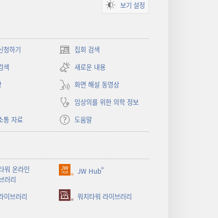
보기 설정
신청하기
집회 검색
(새로운
창
검색
새로운 내용
열기)
상
화면 해설 동영상
임상의를 위한 의학 정보
소통 자료
도움말
타워 온라인
®
JW Hub
(새로운
브러리
창
 라이브러리
열기)
워치타워 라이브러리