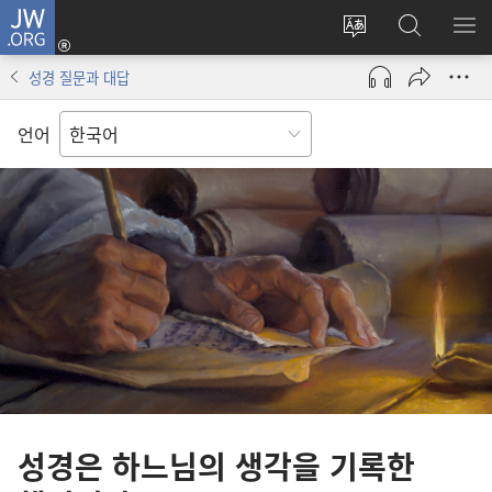
JW.ORG
로그인
사이트
JW.ORG
메
(새로운
언어
검색
보
창
성경 질문과 대답
변경
열기)
언어
성경은 하느님의 생각을 기록한