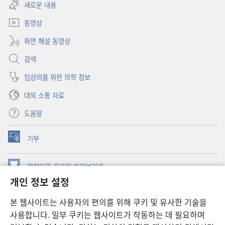
창
새로운 내용
열기)
동영상
화면 해설 동영상
검색
임상의를 위한 의학 정보
대외 소통 자료
도움말
기부
(새로운
창
열기)
워치타워 온라인 라이브러리
(새로운
개인 정보 설정
창
®
JW Hub
열기)
(새로운
본 웹사이트는 사용자의 편의를 위해 쿠키 및 유사한 기술을
창
JW 라이브러리
사용합니다. 일부 쿠키는 웹사이트가 작동하는 데 필요하며
열기)