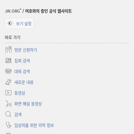
®
JW.ORG
/ 여호와의 증인 공식 웹사이트
보기 설정
바로 가기
방문 신청하기
집회 검색
(새로운
창
대회 검색
(새로운
열기)
창
새로운 내용
열기)
동영상
화면 해설 동영상
검색
임상의를 위한 의학 정보