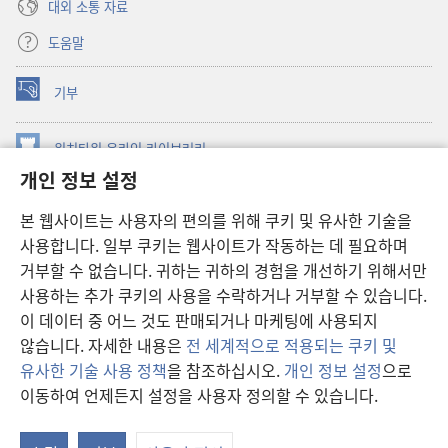
대외 소통 자료
도움말
기부
(새로운
창
열기)
워치타워 온라인 라이브러리
(새로운
개인 정보 설정
창
®
JW Hub
열기)
(새로운
본 웹사이트는 사용자의 편의를 위해 쿠키 및 유사한 기술을
창
JW 라이브러리
사용합니다. 일부 쿠키는 웹사이트가 작동하는 데 필요하며
열기)
거부할 수 없습니다. 귀하는 귀하의 경험을 개선하기 위해서만
워치타워 라이브러리
사용하는 추가 쿠키의 사용을 수락하거나 거부할 수 있습니다.
이 데이터 중 어느 것도 판매되거나 마케팅에 사용되지
않습니다. 자세한 내용은
전 세계적으로 적용되는 쿠키 및
유사한 기술 사용 정책
을 참조하십시오.
개인 정보 설정
으로
Copyright
© 2026 Watch Tower Bible and Tract Society of Pennsylvania.
이동하여 언제든지 설정을 사용자 정의할 수 있습니다.
이용 약관
|
개인 정보 보호 정책
|
개인 정보 보호 설정