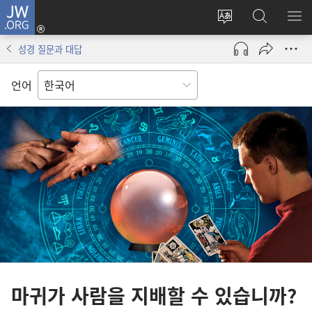
JW.ORG
로그인
사이트
JW.ORG
메
(새로운
언어
검색
보
창
성경 질문과 대답
변경
열기)
언어
마귀가 사람을 지배할 수 있습니까?