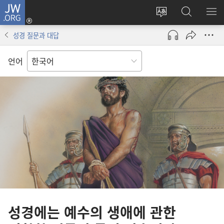
JW.ORG
로그인
사이트
JW.ORG
메
(새로운
언어
검색
보
창
성경 질문과 대답
변경
열기)
언어
성경에는 예수의 생애에 관한