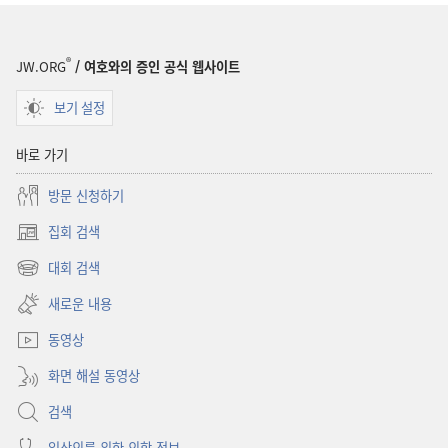
®
JW.ORG
/ 여호와의 증인 공식 웹사이트
보기 설정
바로 가기
방문 신청하기
집회 검색
(새로운
창
대회 검색
(새로운
열기)
창
새로운 내용
열기)
동영상
화면 해설 동영상
검색
임상의를 위한 의학 정보