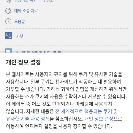
대외 소통 자료
도움말
기부
(새로운
창
열기)
워치타워 온라인 라이브러리
(새로운
개인 정보 설정
창
®
JW Hub
열기)
(새로운
본 웹사이트는 사용자의 편의를 위해 쿠키 및 유사한 기술을
창
JW 라이브러리
사용합니다. 일부 쿠키는 웹사이트가 작동하는 데 필요하며
열기)
거부할 수 없습니다. 귀하는 귀하의 경험을 개선하기 위해서만
워치타워 라이브러리
사용하는 추가 쿠키의 사용을 수락하거나 거부할 수 있습니다.
이 데이터 중 어느 것도 판매되거나 마케팅에 사용되지
않습니다. 자세한 내용은
전 세계적으로 적용되는 쿠키 및
유사한 기술 사용 정책
을 참조하십시오.
개인 정보 설정
으로
Copyright
© 2026 Watch Tower Bible and Tract Society of Pennsylvania.
이동하여 언제든지 설정을 사용자 정의할 수 있습니다.
이용 약관
|
개인 정보 보호 정책
|
개인 정보 보호 설정