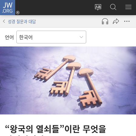
JW.ORG
로그인
사이트
JW.ORG
메
(새로운
언어
검색
보
창
성경 질문과 대답
변경
열기)
언어
“왕국의 열쇠들”이란 무엇을