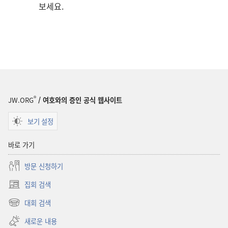
보세요.
®
JW.ORG
/ 여호와의 증인 공식 웹사이트
보기 설정
바로 가기
방문 신청하기
집회 검색
(새로운
창
대회 검색
(새로운
열기)
창
새로운 내용