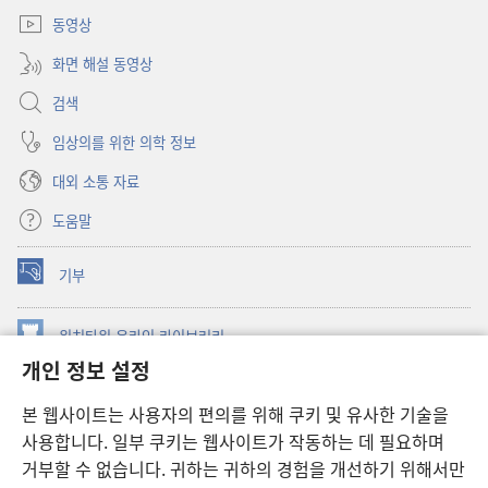
열기)
동영상
화면 해설 동영상
검색
임상의를 위한 의학 정보
대외 소통 자료
도움말
기부
(새로운
창
열기)
워치타워 온라인 라이브러리
(새로운
개인 정보 설정
창
®
JW Hub
열기)
(새로운
본 웹사이트는 사용자의 편의를 위해 쿠키 및 유사한 기술을
창
JW 라이브러리
사용합니다. 일부 쿠키는 웹사이트가 작동하는 데 필요하며
열기)
거부할 수 없습니다. 귀하는 귀하의 경험을 개선하기 위해서만
워치타워 라이브러리