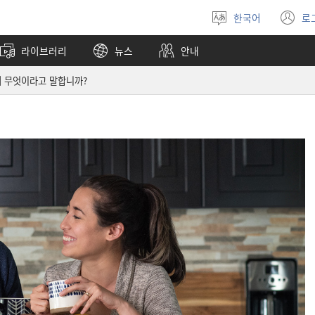
한국어
로
언어
(
선택
창
라이브러리
뉴스
안내
열
해 무엇이라고 말합니까?