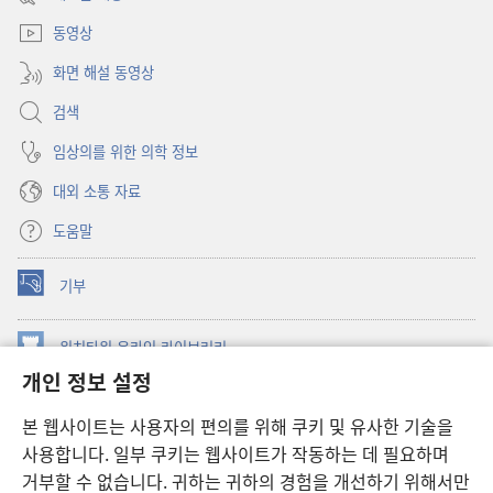
열기)
동영상
화면 해설 동영상
검색
임상의를 위한 의학 정보
대외 소통 자료
도움말
기부
(새로운
창
열기)
워치타워 온라인 라이브러리
(새로운
개인 정보 설정
창
®
JW Hub
열기)
(새로운
본 웹사이트는 사용자의 편의를 위해 쿠키 및 유사한 기술을
창
JW 라이브러리
사용합니다. 일부 쿠키는 웹사이트가 작동하는 데 필요하며
열기)
거부할 수 없습니다. 귀하는 귀하의 경험을 개선하기 위해서만