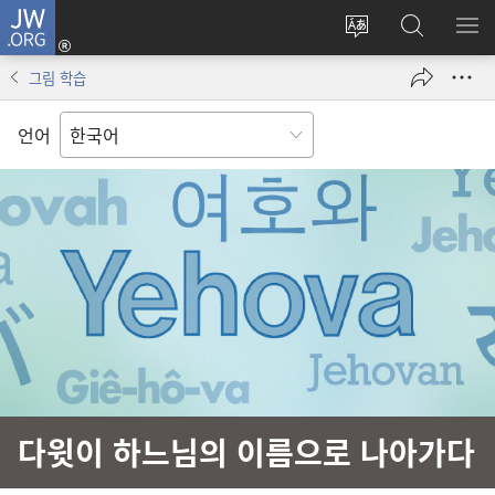
JW.ORG
로그인
사이트
JW.ORG
메
(새로운
언어
검색
보
창
그림 학습
변경
열기)
언어
다윗이 하느님의 이름으로 나아가다