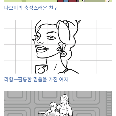
나오미의 충성스러운 친구
라합—훌륭한 믿음을 가진 여자