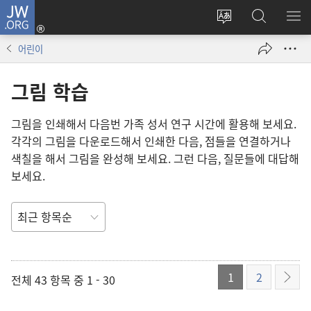
JW.ORG
로그인
사이트
JW.ORG
메
(새로운
언어
검색
보
창
어린이
변경
열기)
그림 학습
그림을 인쇄해서 다음번 가족 성서 연구 시간에 활용해 보세요.
각각의 그림을 다운로드해서 인쇄한 다음, 점들을 연결하거나
색칠을 해서 그림을 완성해 보세요. 그런 다음, 질문들에 대답해
보세요.
정렬
기준
1
2
전체 43 항목 중 1 - 30
다음