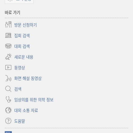
바로 가기
방문 신청하기
집회 검색
(새로운
창
대회 검색
(새로운
열기)
창
새로운 내용
열기)
동영상
화면 해설 동영상
검색
임상의를 위한 의학 정보
대외 소통 자료
도움말