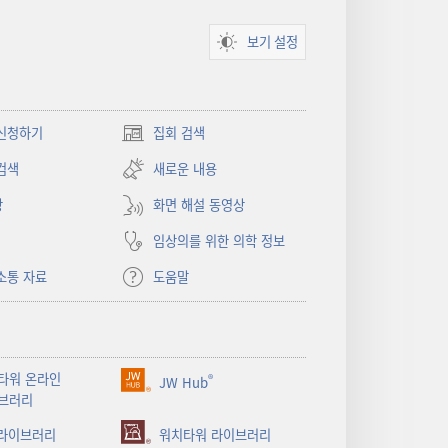
보기 설정
신청하기
집회 검색
(새로운
창
검색
새로운 내용
열기)
상
화면 해설 동영상
임상의를 위한 의학 정보
소통 자료
도움말
타워 온라인
®
JW Hub
(새로운
브러리
창
 라이브러리
열기)
워치타워 라이브러리