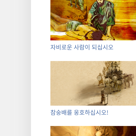
자비로운 사람이 되십시오
참숭배를 옹호하십시오!