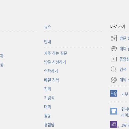
뉴스
바로 가기
방문 
안내
대회 
(새로운
자주 하는 질문
책자
창
동영
방문 신청하기
열기)
대장
검색
연락하기
대외 
베델 견학
집회
기부
(새로운
기념식
창
대회
워치
열기)
(새로운
라이
활동
창
경험담
JW
열기)