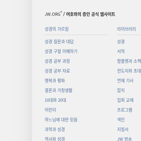
®
JW.ORG
/ 여호와의 증인 공식 웹사이트
성경의 가르침
라이브러리
성경 질문과 대답
성경
성경 구절 이해하기
서적
성경 공부 과정
팜플렛과 소
성경 공부 자료
전도지와 초
행복과 평화
연재 기사
결혼과 가정생활
잡지
10대와 20대
집회 교재
어린이
프로그램
하느님에 대한 믿음
색인
과학과 성경
지침서
역사와 성경
JW 방송