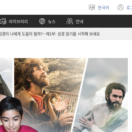
한국어
로
언어
(
선택
창
라이브러리
뉴스
안내
열
성경이 나에게 도움이 될까?—제1부: 성경 읽기를 시작해 보세요