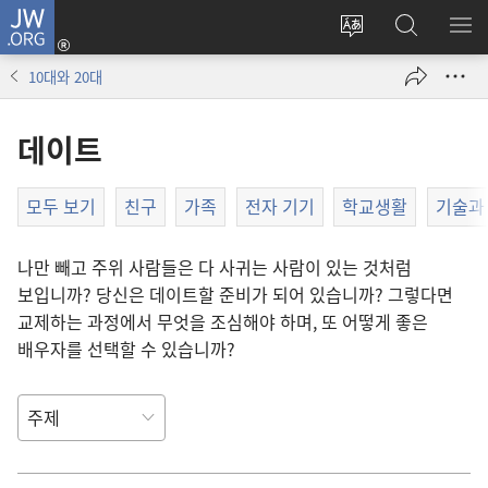
JW.ORG
로그인
사이트
JW.ORG
메
(새로운
언어
검색
보
창
10대와 20대
변경
열기)
데이트
모두 보기
친구
가족
전자 기기
학교생활
기술과
나만 빼고 주위 사람들은 다 사귀는 사람이 있는 것처럼
보입니까? 당신은 데이트할 준비가 되어 있습니까? 그렇다면
교제하는 과정에서 무엇을 조심해야 하며, 또 어떻게 좋은
배우자를 선택할 수 있습니까?