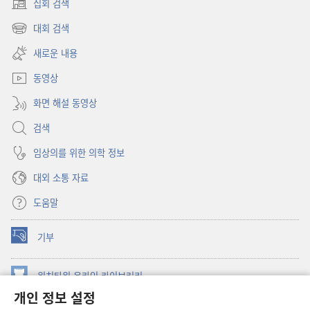
집회 검색
(새로운
창
대회 검색
(새로운
열기)
창
새로운 내용
열기)
동영상
화면 해설 동영상
검색
임상의를 위한 의학 정보
대외 소통 자료
도움말
기부
(새로운
창
열기)
워치타워 온라인 라이브러리
(새로운
개인 정보 설정
창
®
JW Hub