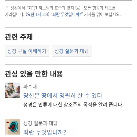
영
성경에서 “죄”란 하느님의 표준과 맞지 않는 모든 행동과 태도를
a
가리킵니다. (
요한 1서 3:4
) “
죄란 무엇입니까?
” 기사를 읽어 보십시오.
상
관련 주제
재
생
성경 구절 이해하기
성경 질문과 대답
하
관심 있을 만한 내용
기
파수대
당신은 땅에서 영원히 살 수 있다
성경은 인류에 대한 창조주의 목적을 알려 줍니다.
성경 질문과 대답
죄란 무엇입니까?