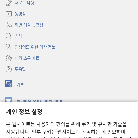
창
새로운 내용
열기)
동영상
화면 해설 동영상
검색
임상의를 위한 의학 정보
대외 소통 자료
도움말
기부
(새로운
창
열기)
워치타워 온라인 라이브러리
(새로운
개인 정보 설정
창
®
JW Hub
열기)
(새로운
본 웹사이트는 사용자의 편의를 위해 쿠키 및 유사한 기술을
창
JW 라이브러리
사용합니다. 일부 쿠키는 웹사이트가 작동하는 데 필요하며
열기)