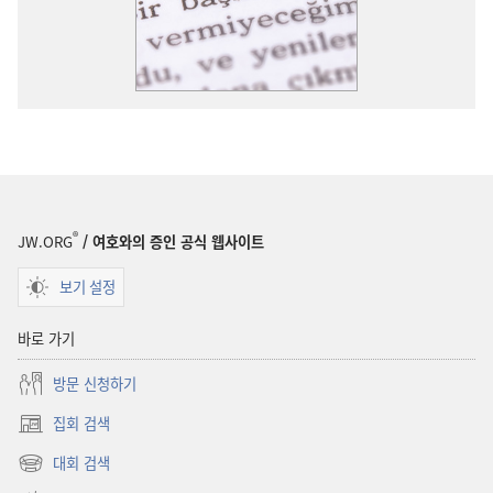
®
JW.ORG
/ 여호와의 증인 공식 웹사이트
보기 설정
바로 가기
방문 신청하기
집회 검색
(새로운
창
대회 검색
(새로운
열기)