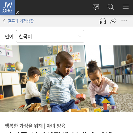
JW.ORG
로그인
사이트
JW.ORG
메
(새로운
언어
검색
보
창
결혼과 가정생활
변경
열기)
언어
행복한 가정을 위해 | 자녀 양육