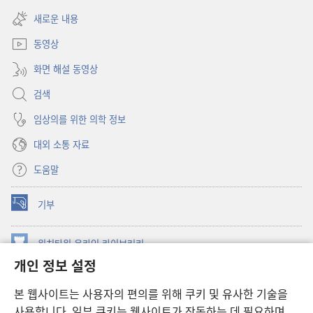
(새로운
열기)
창
새로운 내용
열기)
동영상
화면 해설 동영상
검색
임상의를 위한 의학 정보
대외 소통 자료
도움말
기부
(새로운
창
열기)
워치타워 온라인 라이브러리
(새로운
개인 정보 설정
창
®
JW Hub
열기)
(새로운
본 웹사이트는 사용자의 편의를 위해 쿠키 및 유사한 기술을
창
JW 라이브러리
사용합니다. 일부 쿠키는 웹사이트가 작동하는 데 필요하며
열기)