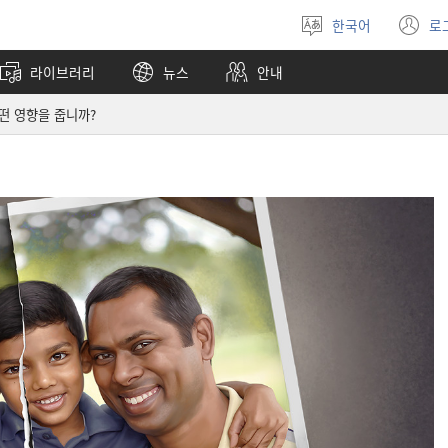
한국어
로
언어
(
선택
창
라이브러리
뉴스
안내
열
떤 영향을 줍니까?