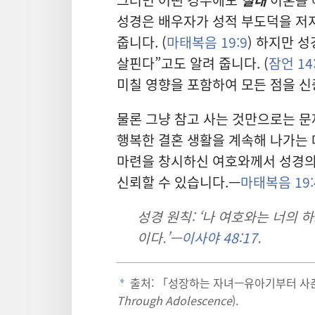
성경은 배우자가 성적 부도덕을 저지
줍니다. (
마태복음 19:9
) 하지만 
살핀다”고도 알려 줍니다. (
잠언 14
미칠 영향을 포함하여 모든 점을 신
물론 그냥 참고 사는 것만으로는 문
행복한 결혼 생활을 계속해 나가는 
마련을 창시하신 여호와께서 성경의
신뢰할 수 있습니다.—
마태복음 19:
성경 원칙: ‘나 여호와는 너의
이다.’—
이사야 48:17
.
출처: 「성장하는 자녀—유아기부터 사
a
Through Adolescence
).